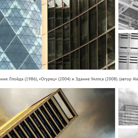
е Ллойда (1986), «Огурец» (2004) и Здание Уиллса (2008). (автор Ale