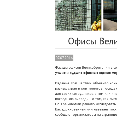
Офисы Вели
07.07.2016
Фасады офисов Великобритании в ф
учшие и худшие офисные здания мир
Издание TheGuardian объявило конк
разных стран и континентов посещаю
для своих сотрудников в том или ин
последнюю очередь – о том, как выгл
Но TheGuardian решило исследовать
Вас вдохновением или навевает тоск
сообщают организаторы на странице