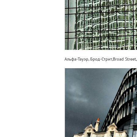
Альфа-Тауэр, Брод-Стрит,Broad Street