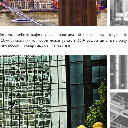
ding Audah)Фотография сделана в последний визит в лондонскую Tate 
10-м этаже, так что любой может увидеть 360-градусный вид на реку 
и что важно — совершенно БЕСПЛАТНО!