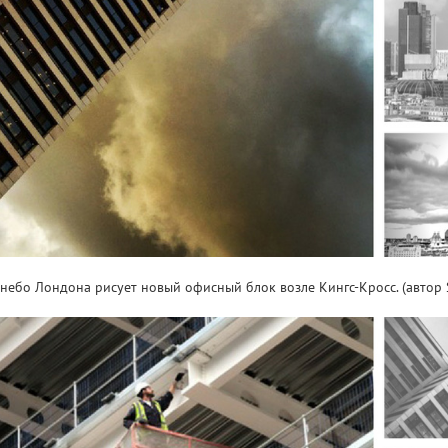
небо Лондона рисует новый офисный блок возле Кингс-Кросс. (автор S