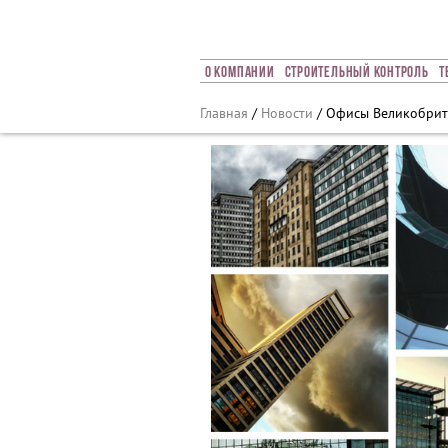
Array ( [0] => 2016 [1] => 07 [2] => 07 [3] => 156 )
О Компании
Строительный Контроль
Т
Главная
/
Новости
/ Офисы Великобрит