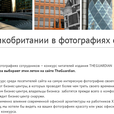
кобритании в фотографиях 
отографиях сотрудников — конкурс читателей издания THEGUARDIAN
а выбирают этим летом на сайте TheGuardian.
урс среди посетителей сайта на самую интересную фотографию своег
т бизнес-центры, в которых проводят более чем треть своего време
ом бизнес-центре, владельцы бизнеса заботятся прежде всего о комфо
ядит бизнес-центр снаружи.
 именно влияние современной офисной архитектуры на работников XXI
у, мы хотели бы видеть на ваших фотографиях красоту или ужас офисн
 конкурса.