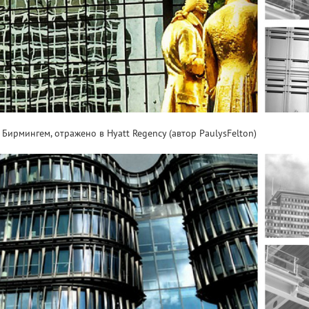
, Бирмингем, отражено в Hyatt Regency (автор PaulysFelton)