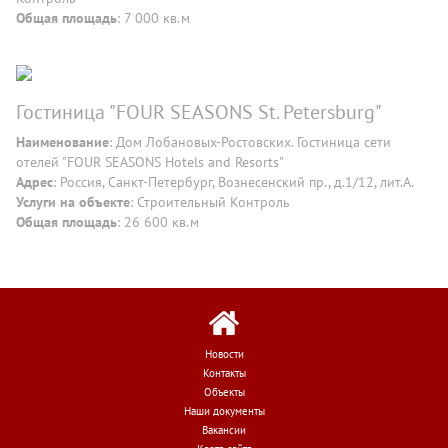
Общая площадь
: 7 000 кв.м
Гостиница "FOUR SEASONS St. Petersburg"
Наименование
: Дом Лобановых-Ростовских. Гостиница сети
отелей "FOUR SEASONS Hotels and Resorts"
Адрес
: Россия, Санкт-Петербург, Вознесенский пр., д.1/12, лит.А.
Услуги на объекте
: Строительный Контроль
Общая площадь
: 26 600 кв.м
Новости
Контакты
Объекты
Наши документы
Вакансии