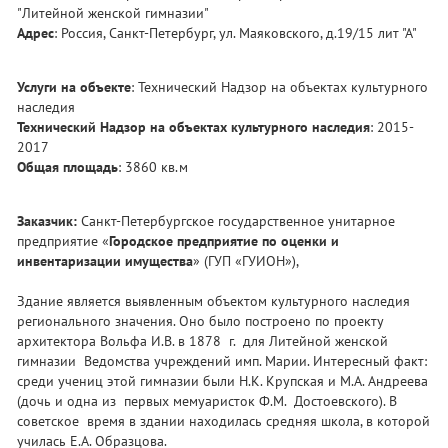
"Литейной женской гимназии"
Адрес
: Россия, Санкт-Петербург, ул. Маяковского, д.19/15 лит "А"
Услуги на объекте
: Технический Надзор на объектах культурного
наследия
Технический Надзор на объектах культурного наследия
: 2015-
2017
Общая площадь
: 3860 кв.м
Заказчик:
Санкт-Петербургское государственное унитарное
предприятие «
Городское предприятие по оценки и
инвентаризации имущества
» (ГУП «ГУИОН»),
Здание является выявленным объектом культурного наследия
регионального значения. Оно было построено по проекту
архитектора Вольфа И.В. в 1878 г. для Литейной женской
гимназии Ведомства учреждений имп. Марии. Интересный факт:
среди учениц этой гимназии были Н.К. Крупская и М.А. Андреева
(дочь и одна из первых мемуаристок Ф.М. Достоевского). В
советское время в здании находилась средняя школа, в которой
училась Е.А. Образцова.