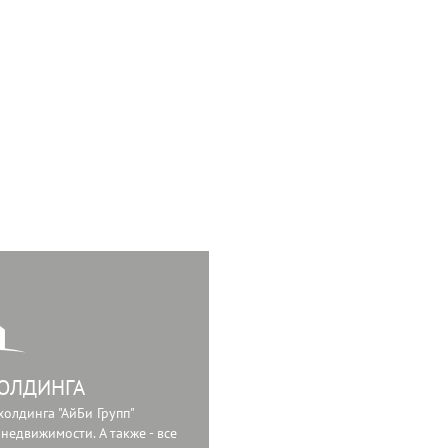
ОЛДИНГА
олдинга "АйБи Групп"
недвижимости. А также - все