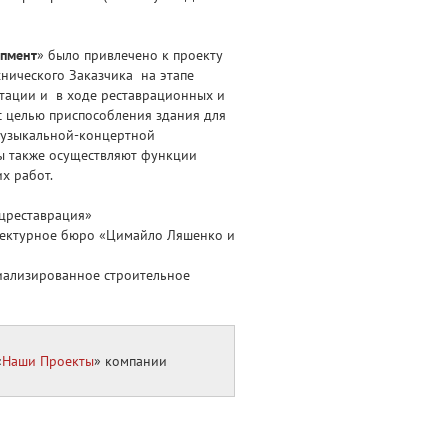
опмент
» было привлечено к проекту
хнического Заказчика на этапе
тации и в ходе реставрационных и
с целью приспособления здания для
музыкальной-концертной
ы также осуществляют функции
х работ.
цреставрация»
тектурное бюро «Цимайло Ляшенко и
иализированное строительное
«
Наши Проекты
» компании