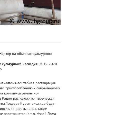
 Надзор на объектах культурного
х культурного наследия
: 2019-2020
26
 началась масштабная реставрация
его приспособлению к современному
ия комплекса ремонтно-
е Радио расположится творческая
rna Теодора Курентзиса, где будут
ятия, концерты, здесь также
 пространства (в т. ч. Музей Дома