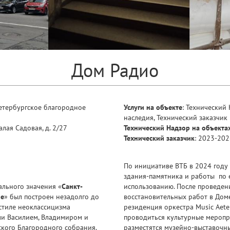
Дом Радио
Петербургское благородное
Услуги на объекте
: Технический
наследия, Технический заказчик
Малая Садовая, д. 2/27
Технический Надзор на объекта
Технический заказчик
: 2023-20
По инициативе ВТБ в 2024 году
здания-памятника и работы по 
ального значения «
Санкт-
использованию. После проведен
ие
» был построен незадолго до
восстановительных работ в Дом
 стиле неоклассицизма
резиденция оркестра Мusic Aete
ми Василием, Владимиром и
проводиться культурные меропри
ского Благородного собрания.
разместятся музейно-выставочные