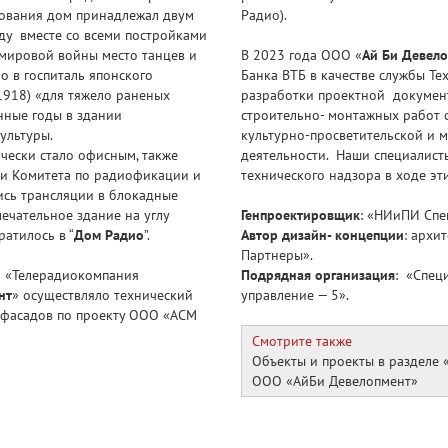
вования дом принадлежал двум
Радио).
ду вместе со всеми постройками
мировой войны место танцев и
В 2023 года ООО «
Ай Би Девел
о в госпиталь японского
Банка ВТБ в качестве службы Те
1918) «для тяжело раненых
разработки проектной докумен
нные годы в здании
строительно- монтажных работ 
культуры.
культурно-просветительской и 
ически стало офисным, также
деятельности. Наши специалист
дии Комитета по радиофикации и
технического надзора в ходе эти
сь трансляции в блокадные
ечательное здание на углу
Генпроектировщик
: «НИиПИ Спе
атилось в “
Дом Радио
”.
Автор дизайн- концепции
: архи
Партнеры».
АО «Телерадиокомпания
Подрядная организация
: «Спец
нт
» осуществляло технический
управление — 5».
 фасадов по проекту ООО «АСМ
Смотрите также
Объекты и проекты в разделе 
ООО «АйБи Девелопмент»