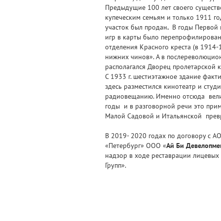
Предыдущие 100 лет своего сущест
купеческим семьям и только 1911 го
участок был продан
.
В годы Первой 
игр в карты было перепрофилирован
отделения Красного креста (в 1914-
нижних чинов». А в послереволюцио
располагался Дворец пролетарской 
С 1933 г. шестиэтажное здание факт
здесь разместился кинотеатр и сту
радиовещанию. Именно отсюда вели
годы и в разговорной речи это прим
Малой Садовой и Итальянской превр
В 2019- 2020 годах по договору с 
«Петербург» ООО «
Ай Би Девелопме
надзор в ходе реставрации лицевых
Групп».