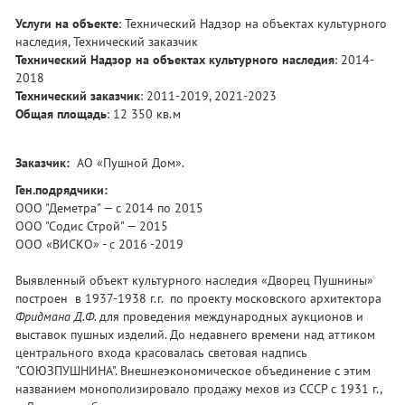
Услуги на объекте
: Технический Надзор на объектах культурного
наследия, Технический заказчик
Технический Надзор на объектах культурного наследия
: 2014-
2018
Технический заказчик
: 2011-2019, 2021-2023
Общая площадь
: 12 350 кв.м
Заказчик:
АО «Пушной Дом».
Ген.подрядчики:
ООО "Деметра" — с 2014 по 2015
ООО "Содис Строй" — 2015
ООО «ВИСКО» - с 2016 -2019
Выявленный объект культурного наследия «Дворец Пушнины»
построен в 1937-1938 г.г. по проекту московского архитектора
Фридмана Д.Ф.
для проведения международных аукционов и
выставок пушных изделий. До недавнего времени над аттиком
центрального входа красовалась световая надпись
"СОЮЗПУШНИНА". Внешнеэкономическое объединение с этим
названием монополизировало продажу мехов из СССР с 1931 г.,