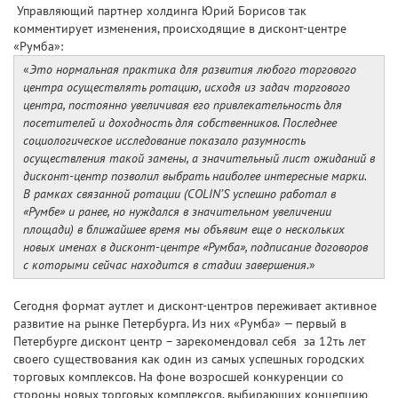
Управляющий партнер холдинга Юрий Борисов так
комментирует изменения, происходящие в дисконт-центре
«Румба»:
«
Это нормальная практика для развития любого торгового
центра осуществлять ротацию, исходя из задач торгового
центра, постоянно увеличивая его привлекательность для
посетителей и доходность для собственников. Последнее
социологическое исследование показало разумность
осуществления такой замены, а значительный лист ожиданий в
дисконт-центр позволил выбрать наиболее интересные марки.
В рамках связанной ротации (COLIN’S успешно работал в
«Румбе» и ранее, но нуждался в значительном увеличении
площади) в ближайшее время мы объявим еще о нескольких
новых именах в дисконт-центре «Румба», подписание договоров
с которыми сейчас находится в стадии завершения
.»
Сегодня формат аутлет и дисконт-центров переживает активное
развитие на рынке Петербурга. Из них «Румба» — первый в
Петербурге дисконт центр – зарекомендовал себя за 12ть лет
своего существования как один из самых успешных городских
торговых комплексов. На фоне возросшей конкуренции со
стороны новых торговых комплексов, выбирающих концепцию