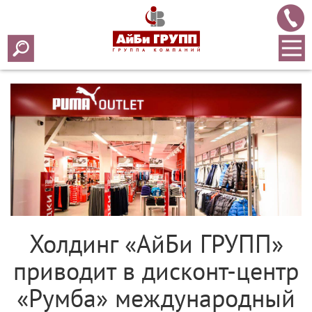
Array ( [0] => 2017 [1] => 06 [2] => 27 [3] => 205 )
Холдинг «АйБи ГРУПП»
приводит в дисконт-центр
«Румба» международный