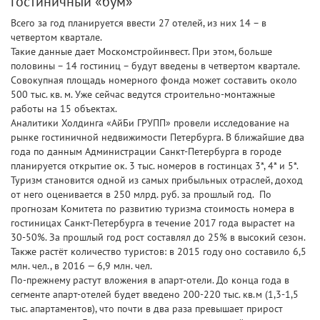
гостиничный «бум»
Всего за год планируется ввести 27 отелей, из них 14 – в
четвертом квартале.
Такие данные дает Москомстройинвест. При этом, больше
половины – 14 гостиниц – будут введены в четвертом квартале.
Совокупная площадь номерного фонда может составить около
500 тыс. кв. м. Уже сейчас ведутся строительно-монтажные
работы на 15 объектах.
Аналитики Холдинга «АйБи ГРУПП» провели исследование на
рынке гостиничной недвижимости Петербурга. В ближайшие два
года по данным Администрации Санкт-Петербурга в городе
планируется открытие ок. 3 тыс. номеров в гостинцах 3*, 4* и 5*.
Туризм становится одной из самых прибыльных отраслей, доход
от него оценивается в 250 млрд. руб. за прошлый год. По
прогнозам Комитета по развитию туризма стоимость номера в
гостиницах Санкт-Петербурга в течение 2017 года вырастет на
30-50%. За прошлый год рост составлял до 25% в высокий сезон.
Также растёт количество туристов: в 2015 году оно составило 6,5
млн. чел., в 2016 — 6,9 млн. чел.
По-прежнему растут вложения в апарт-отели. До конца года в
сегменте апарт-отелей будет введено 200-220 тыс. кв.м (1,3-1,5
тыс. апартаментов), что почти в два раза превышает прирост