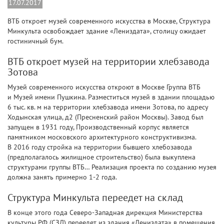
17.07.2017
ВТБ откроет музей современного искусства в Москве, Структура
Минкульта освобождает здание «Лениздата», столицу ожидает
гостиничный бум.
ВТБ откроет музей на территории хлебзавода
Зотова
Музей современного искусства откроют в Москве Группа ВТБ
и Музей имени Пушкина. Разместиться музей в здании площадью
6 тыс. кв. м на территории хлебзавода имени Зотова, по адресу
Ходынская улица, д2 (Пресненский район Москвы). Завод был
запущен в 1931 году, Производственный корпус является
памятником московского архитектурного конструктивизма.
В 2016 году стройка на территории бывшего хлебозавода
(предполагалось жилищное строительство) была выкуплена
структурами группы ВТБ… Реализация проекта по созданию музея
должна занять примерно 1-2 года.
Структура Минкульта переедет на склад
В конце этого года Северо-Западная дирекция Министерства
культуры РФ (СЗД) переедет из здания «Лениздата» в помещения