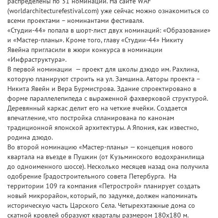
распределены по 31 номинации. На сайте WAF
(worldarchitecturefestival.com) уже сейчас можно ознакомиться со
всеми проектами – номинантами фестиваля.
«Студии-44» попала в шорт-лист двух номинаций: «Образование»
и «Мастер-планы». Кроме того, главу «Студии-44» Никиту
Явейна пригласили в жюри конкурса в номинации
«Инфраструктура».
В первой номинации — проект для школы дзюдо им. Рахлина,
которую планируют строить на ул. Замшина. Авторы проекта –
Никита Явейн и Вера Бурмистрова. Здание спроектировано в
форме параллелепипеда с выраженной фахверковой структурой.
Деревянный каркас делит его на четкие ячейки. Создается
впечатление, что постройка спланирована по канонам
традиционной японской архитектуры. А Япония, как известно,
родина дзюдо.
Во второй номинацию «Мастер-планы» — концепция нового
квартала на въезде в Пушкин (от Кузьминского водохранилища
до одноименного шоссе). Несколько месяцев назад она получила
одобрение Градостроительного совета Петербурга. На
территории 109 га компания «Петрострой» планирует создать
новый микрорайон, который, по задумке, должен напоминать
историческую часть Царского Села. Четырехэтажные дома со
скатной кровлей образуют кварталы размером 180х180 м.