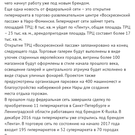
чего начнут работу уже под новым брендом.
Еще одна новость от федеральной сети – это открытие
гипермаркета в торгово-развлекательном центре «Воскресенский
пассаж» в Наро-Фоминске. Гипермаркет сети займет треть
площадей ТРЦ: 8 тыс. кв. м уйдет по «Ленту», общая площадь ТРЦ
– 23 тыс. кв. м., арендопригодная площадь ТРЦ составит более 17
тыс. кв. м.
Открытие ТРЦ «Воскресенский пассаж» запланировано на конец
следующего года. Торговые галереи будут выполнены в виде
улочек старинных европейских городов, витрины более 100
магазинов будут оформлены в стиле начала прошлого века,
освещение галерей и центрального атриума будет исполнено в
виде старых уличных фонарей. Проектом также
предусмотрены организация парковки на 400 машиномест и
благоустройство набережной реки Нары для создания
места отдыха горожан.
В прошлом году федеральная сеть завершила сделку по
приобретению 11 гипермаркетов в Санкт-Петербурге и
Ленинградской области работавших под брендом K-Ruoka. В
декабре 2016 года гипермаркеты уже открылись под брендом
«Лента». В торговую сеть по состоянию на начало 2017 года
входит 195 гипермаркетов и 52 супермаркета в 70 городах