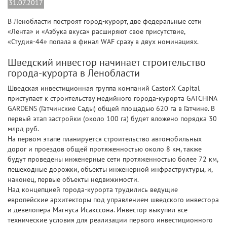
31.07.2017
В Ленобласти построят город-курорт, две федеральные сети
«Лента» и «Азбука вкуса» расширяют свое присутствие,
«Студия-44» попала в финал WAF сразу в двух номинациях.
Шведский инвестор начинает строительство
города-курорта в Ленобласти
Шведская инвестиционная группа компаний CastorX Capital
приступает к строительству медийного города-курорта GATCHINA
GARDENS (Гатчинские Сады) общей площадью 620 га в Гатчине. В
первый этап застройки (около 100 га) будет вложено порядка 30
млрд руб.
На первом этапе планируется строительство автомобильных
дорог и проездов общей протяженностью около 8 км, также
будут проведены инженерные сети протяженностью более 72 км,
пешеходные дорожки, объекты инженерной инфраструктуры, и,
наконец, первые объекты недвижимости.
Над концепцией города-курорта трудились ведущие
европейские архитекторы под управлением шведского инвестора
и девелопера Магнуса Исакссона. Инвестор выкупил все
технические условия для реализации первого инвестиционного