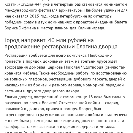
Кстати, «Студия-44» уже в четвертый раз становится номинантом
Международного фестиваля архитектуры. Наиболее удачным для
нее оказался 2015 год, когда петербургские архитекторы
победили сразу в двух номинациях: с проектом Академии балета
Бориса Эйфмана и мастер-планом для Калининграда.
Город направит 40 млн рублей на
продолжение реставрации Елагина дворца
Реставрация требуется для всего комплекса. Необходимо
привести в порядок цокольный этаж, на третьем ярусе ждет
воссоздания домовая церковь Николая Чудотворца (сейчас там
хранится мебель). Также необходимы работы по восстановлению
живописных плафонов, реставрации дубового паркета, дверей с
накладками из бронзы и резного дерева, мраморной парадной
лестницы и другого дворцового декора.
Елагин дворец, построенный к самом конце 18 века был сильно
разрушен во время Великой Отечественной войны — снаряд,
попавший в дымоход, привел к пожару. Дворец был
отреставрирован сразу же после окончания войны и стал музеем
– в нем были размещены коллекции художественного стекла и
фарфора, а также вышивки и изделия из дерева и металла.
Елагиным (или Елагиноостровским) дворцом город занимается