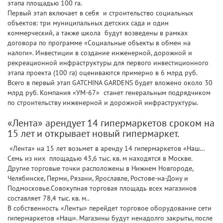
этапа площадью 100 га.
Первый этап включает в себя и строительство социальных
объектов: три муниципальных детских сада и один
коммерческий, а также школа будут возведены в рамках
договора по программе «Социальные объекты в обмен на
налоги». Инвестиции в создание инженерной, дорожной и
рекреационной инфраструктуры для первого инвестиционного
этапа проекта (100 га) оцениваются примерно в 6 млрд руб.
Всего в первый этап GATCHINA GARDENS будет вложено около 30
млрд руб. Компания «УМ-67» станет генеральным подрядчиком
по строительству инженерной и дорожной инфраструктуры.
«Лента» арендует 14 гипермаркетов сроком на
15 лет и открывает новый гипермаркет.
«Лента» на 15 лет возьмет в аренду 14 гипермаркетов «Наш…
Семь из них площадью 43,6 тыс. кв. м находятся в Москве.
Другие торговые точки расположены в Нижнем Новгороде,
Челябинске, Перми, Рязани, Ярославле, Ростове-на-Дону и
Подмосковье.Совокупная торговая площадь всех магазинов
составляет 78,4 тыс. кв. м..
В собственность «Ленты» перейдет торговое оборудование сети
гипермаркетов «Наш». Магазины будут ненадолго закрыты, после