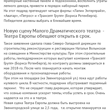
мраморные настенные панели и подоконники, восполнить утраты
лепного декора, привести в порядок наборный паркет.
На этот подряд претендуют четыре фирмы: «Лапин Энтерпрайз»,
«Аватар», «Петрос» и «Трансепт Групп» (Бориса Ротенберга).
Победителя должны выбрать в ближайшее время.
Новую сцену Малого Драматического театра -
Театра Европы обещают открыть в срок.
Такое заявление сделала глава Северо-Западной дирекции по
строительству, реконструкции и реставрации Наталья Волынская
на совещании в Министерстве культуры. При этом строительные
работы, генподрядчиком которых выступает компания «Трансепт
Групп» (Бориса Ротенберга), по контракту должны завершиться в
мае 2018-го. После чего планируется начать монтаж
оборудования и пусконаладочные работы.
При этом на площадке (на Звенигородской ул.) пока идут работы
нулевого цикла. В частности, подрядчик обустраивает подземный
паркинг. Что не смущает главу дирекции, которая утверждает,
что осенью компания ускорит темпы, чтобы успеть в срок. Очень
надеются на это и в театре.
Новая сцена Театра Европы должна быть выстроена на
Звенигородской улице за 2,5 года, т.е. открытие планируется на