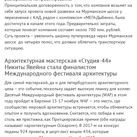
Принципиальная договоренность о том, что компания возьмет на
себя запуск проекта новой развязки на Мурманском шоссе у
пересечения с КАД, рядом с комплексом «МЕГА-Дыбенко, была
достигнута в начале этого года. Предварительно затраты,
которые понесет компания составят около 700 млн. рублей.
Суть проекта – увеличить ширину путепровода через Мурманское
шоссе до четырех полос, что должно облегчить транспортную
ситуацию.
Архитектурная мастерская «Студия-44»
Никиты Явейна стала финалистом
Международного фестиваля архитектуры
Для самой мастерской, да и для петербургского архитектурного
цеха – это событие, поскольку задает высокую планку для коллег.
Десятый Международный фестиваль архитектуры (WAF) в этом
году пройдет в Берлине 15-17 ноября. WAF — это место, где
сообщество мировой архитектуры встречается, чтобы обменяться
опытом и получить вдохновение. Считается, что победа в нем
столь же престижна, как Притцкеровская премия (обе награды
называют «архитектурным Оскаром»). В 2017-м на конкурс
поданы 924 проекта, в шорт-лист вошли 434, которые