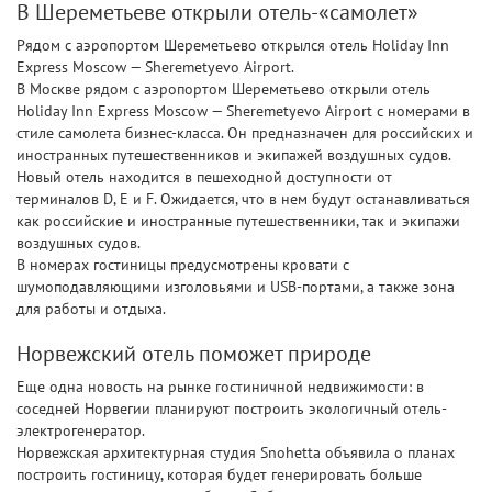
В Шереметьеве открыли отель-«самолет»
Рядом с аэропортом Шереметьево открылся отель Holiday Inn
Express Moscow — Sheremetyevo Airport.
В Москве рядом с аэропортом Шереметьево открыли отель
Holiday Inn Express Moscow — Sheremetyevo Airport с номерами в
стиле самолета бизнес-класса. Он предназначен для российских и
иностранных путешественников и экипажей воздушных судов.
Новый отель находится в пешеходной доступности от
терминалов D, E и F. Ожидается, что в нем будут останавливаться
как российские и иностранные путешественники, так и экипажи
воздушных судов.
В номерах гостиницы предусмотрены кровати с
шумоподавляющими изголовьями и USB-портами, а также зона
для работы и отдыха.
Норвежский отель поможет природе
Еще одна новость на рынке гостиничной недвижимости: в
соседней Норвегии планируют построить экологичный отель-
электрогенератор.
Норвежская архитектурная студия Snohetta объявила о планах
построить гостиницу, которая будет генерировать больше