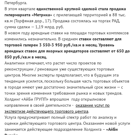
Петербурга.
В этом квартале
единственной крупной сделкой стала продажа
гипермаркета «Метрика»
с прилегающей территорией в 88 тыс.
кв.м (Торфяная дор., 17). Продажа состоялась на торгах РАД,
сумма сделки — 1,19 млрд. руб.
В новом году арендные ставки на площади торговых комплексов
изменились незначительно. В среднем
ставки составляют для
торговой галереи 3 550-3 950 руб./кв.м в месяц. Уровень
арендных ставок для якорных арендаторов составляет от 650 до
850 руб./кв.м в месяц.
Аналитики отмечают, что растет число проектов по
реконструкции / реновации уже существующих торговых
центров. Многие эксперты предполагают, что в будущем эта
тенденция усилится, поскольку большая часть торговых объектов
в городе имеют уже достаточно значительный срок жизни — с
точки зрения изменения требования рынка и новых трендов.
Холдинг «АйБи ГРУПП» впрошлом году открылновое
направление в своей деятельности -
оказание услуг по
экспертизе действующего торгового центра
.
Услуга предусматривает полный спектр работ по анализу и
оценки действующего торгового центра. Оказанием новой услуги
занимается действующее подразделение Холдинга –
«АйБи