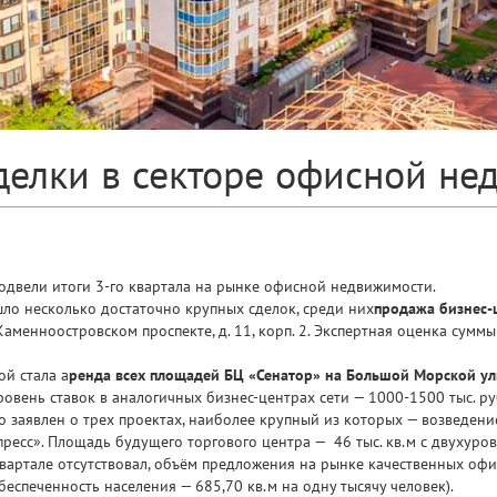
делки в секторе офисной не
одвели итоги 3-го квартала на рынке офисной недвижимости.
ло несколько достаточно крупных сделок, среди них
продажа бизнес-
аменноостровском проспекте, д. 11, корп. 2. Экспертная оценка суммы
ой стала а
ренда всех площадей БЦ «Сенатор» на Большой Морской у
овень ставок в аналогичных бизнес-центрах сети — 1000-1500 тыс. руб
о заявлен о трех проектах, наиболее крупный из которых — возведен
пресс». Площадь будущего торгового центра — 46 тыс. кв.м с двухур
вартале отсутствовал, объём предложения на рынке качественных оф
обеспеченность населения — 685,70 кв.м на одну тысячу человек).