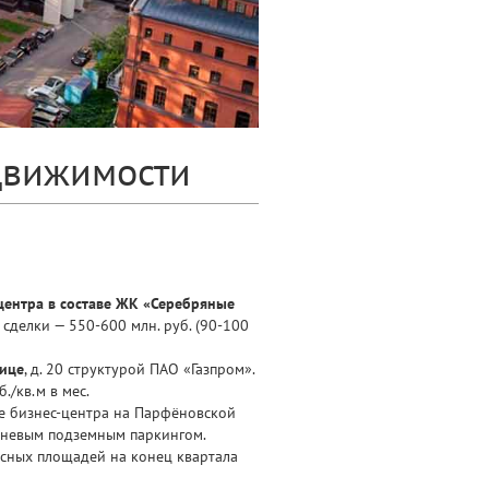
движимости
центра в составе ЖК «Серебряные
 сделки — 550-600 млн. руб. (90-100
лице
, д. 20 структурой ПАО «Газпром».
./кв.м в мес.
ие бизнес-центра на Парфёновской
овневым подземным паркингом.
исных площадей на конец квартала