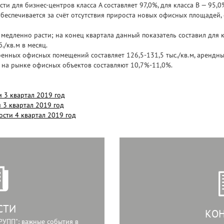
и для бизнес-центров класса А составляет 97,0%, для класса В — 95,
еспечивается за счёт отсутствия прироста новых офисных площадей, 
едленно расти; на конец квартала данный показатель составил для кл
./кв.м в месяц.
енных офисных помещений составляет 126,5-131,5 тыс./кв.м, арендных
 на рынке офисных объектов составляют 10,7%-11,0%.
 3 квартал 2019 год
3 квартал 2019 год
сти 4 квартал 2019 год
СТИ
КО
РУПП": важные события в