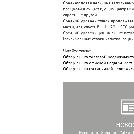
Среднегодовая величина заполняемост
площадей в существующих центрах об
спроса — с другой.
Средний уровень ставок продолжает м
месяц, для класса В — 1 170-1 370 руб
Средний уровень цен на рынке встро
Максимальные ставки капитализации
Читайте также:
Обзор рынка торговой недвижимости
Обзор рынка офисной недвижимости 
Обзор рынка гостиничной недвижимо
НОВО
Новости от Холдинга "АйБи Г