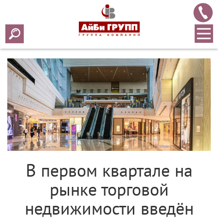
Array ( [0] => 2021 [1] => 04 [2] => 21 [3] => 508 )
В первом квартале на
рынке торговой
недвижимости введён