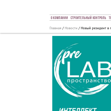
Array ( [0] => 2022 [1] => 11 [2] => 14 [3] => 645 )
О Компании
Строительный Контроль
Т
Главная
/
Новости
/ Новый резидент в 