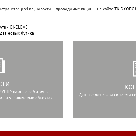
остранстве preLab, новости и проводимые акции – на сайте
ТК ЭКОПОЛ
бутик ONELOVE
два новых бутика
СТИ
КО
РУПП": важные события в
Данные для связи со всеми 
и на управляемых объектах.