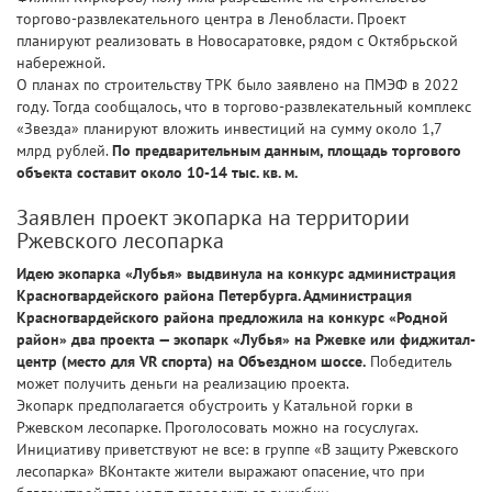
торгово-развлекательного центра в Ленобласти. Проект
планируют реализовать в Новосаратовке, рядом с Октябрьской
набережной.
О планах по строительству ТРК было заявлено на ПМЭФ в 2022
году. Тогда сообщалось, что в торгово-развлекательный комплекс
«Звезда» планируют вложить инвестиций на сумму около 1,7
млрд рублей.
По предварительным данным, площадь торгового
объекта составит около 10-14 тыс. кв. м.
Заявлен проект экопарка на территории
Ржевского лесопарка
Идею экопарка «Лубья» выдвинула на конкурс администрация
Красногвардейского района Петербурга. Администрация
Красногвардейского района предложила на конкурс «Родной
район» два проекта — экопарк «Лубья» на Ржевке или фиджитал-
центр (место для VR спорта) на Объездном шоссе.
Победитель
может получить деньги на реализацию проекта.
Экопарк предполагается обустроить у Катальной горки в
Ржевском лесопарке. Проголосовать можно на госуслугах.
Инициативу приветствуют не все: в группе «В защиту Ржевского
лесопарка» ВКонтакте жители выражают опасение, что при