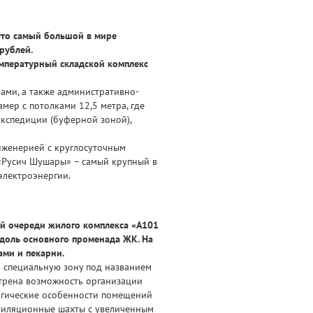
Это самый большой в мире
рублей.
емпературный складской комплекс
ами, а также административно-
амер с потолками 12,5 метра, где
экспедиции (буферной зоной),
женерией с круглосуточным
я «Русич Шушары» – самый крупный в
электроэнергии.
ой очереди жилого комплекса «А101
вдоль основного променада ЖК. На
ами и пекарни.
в специальную зону под названием
отрена возможность организации
огические особенности помещений
нтиляционные шахты с увеличенным