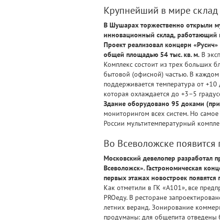
Крупнейший в мире склад
В Шушарах торжественно открыли му
инновационный склад, работающий н
Проект реализовал концерн «Русич» 
общей площадью 54 тыс. кв. м.
В эксп
Комплекс состоит из трех больших б
бытовой (офисной) частью. В каждом 
поддерживается температура от +10 
которая охлаждается до +3–5 градус
Здание оборудовано 95 доками (прим
мониторингом всех систем. Но самое
России мультитемпературный комплек
Во Всеволожске появится 
Московский девелопер разработал п
Всеволожск». Гастрономическая кон
первых этажах новостроек появятся 
Как отметили в ГК «А101», все пред
PROеду. В ресторане запроектирован
летних веранд. Зонирование коммер
продуманы: для общепита отведены 