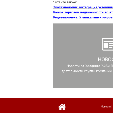
Читайте также:
Экотехнологии: интеграция устойчи
Рынок торговой недвижимости во вт
Редевелопмент: 5 уникальных миров
НОВО
Новости от Холдинга "АйБи Г
деятельности группы компаний 
Новости
|