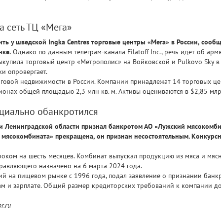
а сеть ТЦ «Мега»
ить у шведской Ingka Centres торговые центры «Мега» в России, сооб
нке.
Однако по данным телеграм-канала Filatoff Inc., речь идет об арм
ыкупила торговый центр «Метрополис» на Войковской и Pulkovo Sky в 
ки опровергает.
говой недвижимости в России. Компании принадлежат 14 торговых це
ионах общей площадью 2,3 млн кв. м. Активы оцениваются в $2,85 млр
циально обанкротился
и Ленинградской области признал банкротом АО «Лужский мясокомби
мясокомбината» прекращена, он признан несостоятельным. Конкурс
оком на шесть месяцев. Комбинат выпускал продукцию из мяса и мяс
равляющего назначено на 6 марта 2024 года.
 на пищевом рынке с 1996 года, подал заявление о признании банкр
ам и зарплате. Общий размер кредиторских требований к компании до
r.ru