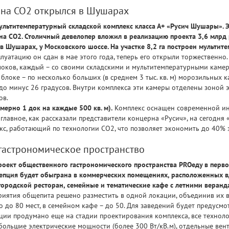
 на CO2 открылся в Шушарах
льтитемпературный складской комплекс класса А+ «Русич Шушары». 
а СО2. Столичный девелопер вложил в реализацию проекта 3,6 млрд 
в Шушарах, у Московского шоссе. На участке 8,2 га построен мультит
луатацию он сдан в мае этого года, теперь его открыли торжественно.
локов, каждый – со своими складскими и мультитемпературными камер
блоке – по несколько больших (в среднем 3 тыс. кв. м) морозильных к
до минус 26 градусов. Внутри комплекса эти камеры отделены зоной 
ов.
ерно 1 док на каждые 500 кв. м).
Комплекс оснащен современной ин
 главное, как рассказали представители концерна «Русич», на сегодн
с, работающий по технологии СО2, что позволяет экономить до 40% 
гастрономическое пространство
роект общественного гастрономического пространства PROеду в перв
цепция будет обыграна в коммерческих помещениях, расположенных 
городской ресторан, семейные и тематические кафе с летними веранд
приятия общепита решено разместить в одной локации, объединив их 
о до 80 мест, в семейном кафе – до 50. Для заведений будет предусм
ции продумано еще на стадии проектирования комплекса, все технол
большие электрические мощности (более 300 Вт/кВ.м), отдельные ве