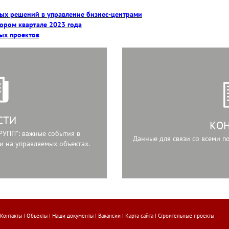
вых решений в управление бизнес-центрами
ором квартале 2023 года
ых проектов
СТИ
КО
РУПП": важные события в
Данные для связи со всеми 
и на управляемых объектах.
Контакты
|
Объекты
|
Наши документы
|
Вакансии
|
Карта сайта
|
Строительные проекты