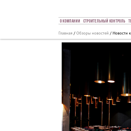
Array ( [0] => 2023 [1] => 09 [2] => 18 [3] => 712 )
О Компании
Строительный Контроль
Т
Главная
/
Обзоры новостей
/ Новости к