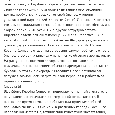
ответ кризису. «Подобным образом две компании расширяют
свою линейку услуг, и пока остальные занимаются решением
других проблем, они расширяют свой бизнес, — говорит
управляющий партнер «Ай Би Групп» Сергей Игонин. — В целом, я
считаю, консолидация компаний на рынке просто неизбежна, и в
скором времени мы услышим о других сотрудничествах».
Директор отдела офисных помещений Maris Properties LLC in
association with CB Richard Ellis Алексей Фёдоров увидел в этой
сделке другую подоплеку. По его словам, по сути BlackStone
Keeping Company отдает на аутсорсинг самую проблемную часть
бизнеса в условиях кризиса – наполнение объектов арендаторам.
На растущем рынке многие управляющие компании не
озадачивались наполнением объектов арендаторами, так как те
буквально стояли в очередь. А Praedium Oncor International
получает возможность загрузить свой персонал и работать за
гарантированный доход.
Справка БН:
BlackStone Keeping Company предоставляет полный спектр услуг
по управлению объектами коммерческой недвижимости. В
настоящее время компания работает над проектами общей
площадью свыше 200 тыс. кв.м. в различных городах России по
направлениям: start-up, технический консалтинг, эксплуатация,