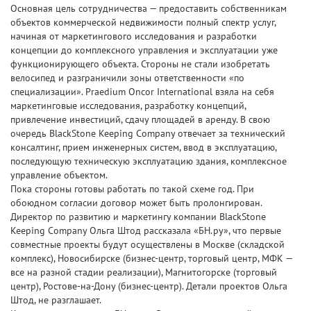
Основная цель сотрудничества — предоставить собственникам
объектов коммерческой недвижимости полный спектр услуг,
начиная от маркетингового исследования и разработки
концепции до комплексного управления и эксплуатации уже
функционирующего объекта. Стороны не стали изобретать
велосипед и разграничили зоны ответственности «по
специализации». Praedium Oncor International взяла на себя
маркетинговые исследования, разработку концепций,
привлечение инвестиций, сдачу площадей в аренду. В свою
очередь BlackStone Keeping Company отвечает за технический
консалтинг, прием инженерных систем, ввод в эксплуатацию,
последующую техническую эксплуатацию здания, комплексное
управление объектом.
Пока стороны готовы работать по такой схеме год. При
обоюдном согласии договор может быть пролонгирован.
Директор по развитию и маркетингу компании BlackStone
Keeping Company Ольга Штод рассказала «БН.ру», что первые
совместные проекты будут осуществлены в Москве (складской
комплекс), Новосибирске (бизнес-центр, торговый центр, МФК —
все на разной стадии реализации), Магнитогорске (торговый
центр), Ростове-на-Дону (бизнес-центр). Детали проектов Ольга
Штод, не разглашает.