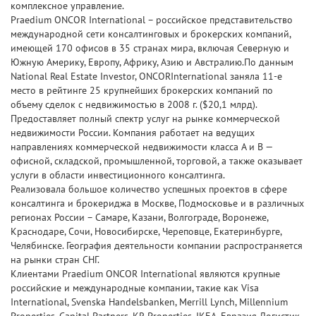
комплексное управление.
Praedium ONCOR International – российское представительство
международной сети консалтинговых и брокерских компаний,
имеющей 170 офисов в 35 странах мира, включая Северную и
Южную Америку, Европу, Африку, Азию и Австралию.По данным
National Real Estate Investor, ONCORInternational заняла 11-е
место в рейтинге 25 крупнейших брокерских компаний по
объему сделок с недвижимостью в 2008 г. ($20,1 млрд).
Предоставляет полный спектр услуг на рынке коммерческой
недвижимости России. Компания работает на ведущих
направлениях коммерческой недвижимости класса A и B —
офисной, складской, промышленной, торговой, а также оказывает
услуги в области инвестиционного консалтинга.
Реализовала большое количество успешных проектов в сфере
консалтинга и брокериджа в Москве, Подмосковье и в различных
регионах России – Самаре, Казани, Волгограде, Воронеже,
Краснодаре, Сочи, Новосибирске, Череповце, Екатеринбурге,
Челябинске. География деятельности компании распространяется
на рынки стран СНГ.
Клиентами Praedium ONCOR International являются крупные
российские и международные компании, такие как Visa
International, Svenska Handelsbanken, Merrill Lynch, Millennium