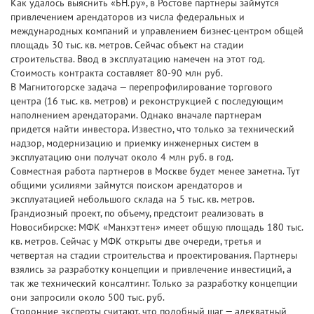
Как удалось выяснить «БН.ру», в Ростове партнеры займутся
привлечением арендаторов из числа федеральных и
международных компаний и управлением бизнес-центром общей
площадь 30 тыс. кв. метров. Сейчас объект на стадии
строительства. Ввод в эксплуатацию намечен на этот год.
Стоимость контракта составляет 80-90 млн руб.
В Магнитогорске задача — перепрофилирование торгового
центра (16 тыс. кв. метров) и реконструкцией с последующим
наполнением арендаторами. Однако вначале партнерам
придется найти инвестора. Известно, что только за технический
надзор, модернизацию и приемку инженерных систем в
эксплуатацию они получат около 4 млн руб. в год.
Совместная работа партнеров в Москве будет менее заметна. Тут
общими усилиями займутся поиском арендаторов и
эксплуатацией небольшого склада на 5 тыс. кв. метров.
Грандиозный проект, по объему, предстоит реализовать в
Новосибирске: МФК «Манхэттен» имеет общую площадь 180 тыс.
кв. метров. Сейчас у МФК открыты две очереди, третья и
четвертая на стадии строительства и проектирования. Партнеры
взялись за разработку концепции и привлечение инвестиций, а
так же технический консалтинг. Только за разработку концепции
они запросили около 500 тыс. руб.
Сторонние эксперты считают, что подобный шаг — адекватный