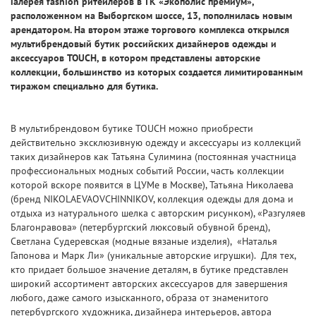
Галерея fashion ритейлеров в ТК «Экополис премиум»,
расположенном на Выборгском шоссе, 13, пополнилась новым
арендатором. На втором этаже торгового комплекса открылся
мультибрендовый бутик российских дизайнеров одежды и
аксессуаров TOUCH, в котором представлены авторские
коллекции, большинство из которых создается лимитированным
тиражом специально для бутика.
В мультибрендовом бутике TOUCH можно приобрести
действительно эксклюзивную одежду и аксессуары из коллекций
таких дизайнеров как Татьяна Сулимина (постоянная участница
профессиональных модных событий России, часть коллекции
которой вскоре появится в ЦУМе в Москве), Татьяна Николаева
(бренд NIKOLAEVAOVCHINNIKOV, коллекция одежды для дома и
отдыха из натурального шелка с авторским рисунком), «Разгуляев
Благонравова» (петербургский люксовый обувной бренд),
Светлана Судеревская (модные вязаные изделия), «Наталья
Гапонова и Марк Ли» (уникальные авторские игрушки). Для тех,
кто придает большое значение деталям, в бутике представлен
широкий ассортимент авторских аксессуаров для завершения
любого, даже самого изысканного, образа от знаменитого
петербургского художника, дизайнера интерьеров, автора