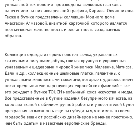
уникальной тех нологии производства шелковых платков с
нанесением на них акварельной графики, Кирилла Овчинникова.
Также в бутике представлены коллекции Модного дома
Анастасии Алмазовой, визитной карточкой которого является
неотъемлемая женственность и элегантность создаваемых
образов.
Коллекции одежды из ярких полотен шелка, украшенных
сказочными рисунками, обувь, сшитая вручную и украшенная
узнаваемыми шедеврами мировой живописи Малевича, Матисса,
Дали и др., коллекционные шелковые платки, палантины, с
уникальными живописными сюжетами, которые с удовольствием
носят представители царствующих европейских фамилий – все
это рождает в бутике TOUCH необычный союз искусства и моды.
Все представленные в бутике изделия безупречного качества, из
хороших тканей с обилием ручной работы и у посетителей будет
прекрасная возможность еще раз убедиться, что иметь в своем
гардеробе вещи от российских дизайнеров не менее престижно,
чем быть одетым в известные европейские бренды.