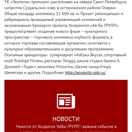
ТК «Экополис премиум» расположен на севере Санкт-Петербурга,
напротив Суздальских озер в историческом районе Озерки.
Общая площадь комплекса 21 600 кв. м. Проект реконцепции и
ребрендинга, проводимый управляющей компанией и
эксклюзивным брокером проекта, Холдингом «Ай Би ГРУПП»,
предусматривает создание нового фэшн – культурного
пространства — торгового комплекса клубного формата, в
котором торговая составляющая органично сочетается с
культурно-образовательными и досуговыми программами.
Основные арендаторы: супермаркет «Азбука Вкуса», спортивный
клуб Prestige Fitness, ресторан Twiggy, школа-студия балета А.
Духовой «Тодес», винотека Vinissimo, Школа танца Егора
Шеметова и другие. Подробнее:
http://ecopolis-spb.ru/
НОВОСТИ
Новости от Холдинга "АйБи ГРУПП": важные события в