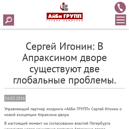
Array ( [0] => 2016 [1] => 02 [2] => 16 [3] => 140 )
Сергей Игонин: В
Апраксином дворе
существуют две
глобальные проблемы.
16.02.2016
Управляющий партнер холдинга «АйБи ГРУПП» Сергей Игонин о
новой концепции Апраксина двора
В настоящий момент на согласовании властей Петербурга