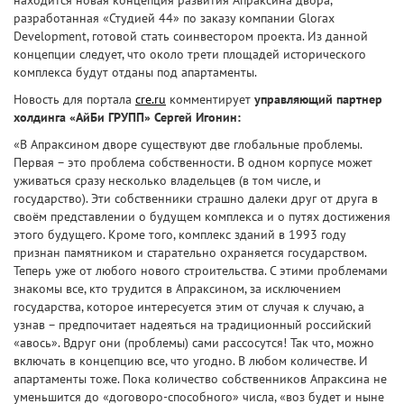
находится новая концепция развития Апраксина двора,
разработанная «Студией 44» по заказу компании Glorax
Development, готовой стать соинвестором проекта. Из данной
концепции следует, что около трети площадей исторического
комплекса будут отданы под апартаменты.
Новость для портала
cre.ru
комментирует
управляющий партнер
холдинга «АйБи ГРУПП» Сергей Игонин:
«В Апраксином дворе существуют две глобальные проблемы.
Первая – это проблема собственности. В одном корпусе может
уживаться сразу несколько владельцев (в том числе, и
государство). Эти собственники страшно далеки друг от друга в
своём представлении о будущем комплекса и о путях достижения
этого будущего. Кроме того, комплекс зданий в 1993 году
признан памятником и старательно охраняется государством.
Теперь уже от любого нового строительства. С этими проблемами
знакомы все, кто трудится в Апраксином, за исключением
государства, которое интересуется этим от случая к случаю, а
узнав – предпочитает надеяться на традиционный российский
«авось». Вдруг они (проблемы) сами рассосутся! Так что, можно
включать в концепцию все, что угодно. В любом количестве. И
апартаменты тоже. Пока количество собственников Апраксина не
уменьшится до «договоро-способного» числа, «воз будет и ныне