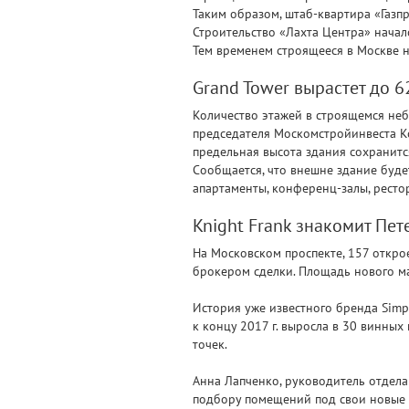
Таким образом, штаб-квартира «Газп
Строительство «Лахта Центра» начало
Тем временем строящееся в Москве н
Grand Tower вырастет до 6
Количество этажей в строящемся небо
председателя Москомстройинвеста Кон
предельная высота здания сохранитс
Сообщается, что внешне здание буде
апартаменты, конференц-залы, рестор
Knight Frank знакомит Пет
На Московском проспекте, 157 открое
брокером сделки. Площадь нового ма
История уже известного бренда Simp
к концу 2017 г. выросла в 30 винных
точек.
Анна Лапченко, руководитель отдела 
подбору помещений под свои новые м