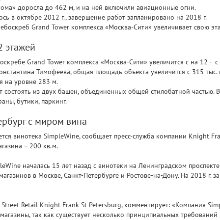
рома» доросла до 462 м, и на ней включили авиационные огни.
сь в октябре 2012 г., завершение работ запланировано на 2018 г.
ебоскреб Grand Tower комплекса «Москва-Сити» увеличивает свою эт
2 этажей
скребе Grand Tower комплекса «Москва-Сити» увеличится с на 12 - с 
стантина Тимофеева, общая площадь объекта увеличится с 315 тыс. кв
я на уровне 283 м.
т состоять из двух башен, объединенных общей стилобатной частью. В
аны, бутики, паркинг.
ербург с миром вина
тся винотека SimpleWine, сообщает пресс-служба компании Knight Fra
газина – 200 кв.м.
leWine началась 15 лет назад с винотеки на Ленинградском проспекте 
 магазинов в Москве, Санкт-Петербурге и Ростове-на-Дону. На 2018 г.
Street Retail Knight Frank St Petersburg, комментирует: «Компания S
агазины, так как существует несколько принципиальных требований 