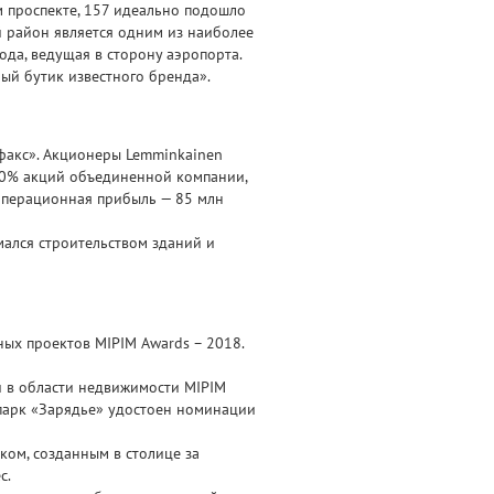
м проспекте, 157 идеально подошло
й район является одним из наиболее
ода, ведущая в сторону аэропорта.
ый бутик известного бренда».
факс». Акционеры Lemminkainen
 60% акций объединенной компании,
 операционная прибыль — 85 млн
мался строительством зданий и
ых проектов MIPIM Awards – 2018.
и в области недвижимости MIPIM
 парк «Зарядье» удостоен номинации
ком, созданным в столице за
с.