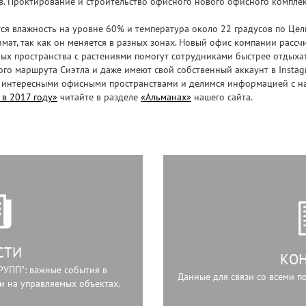
ов. Проктирование и строительство офисного нового офисного комплекс
ся влажность на уровне 60% и температура около 22 градусов по Цел
мат, так как он меняется в разных зонах. Новый офис компании рассчи
ных пространства с растениями помогут сотрудниками быстрее отдыхат
ого маршрута Сиэтла и даже имеют свой собственный аккаунт в Instag
 интересными офисными пространствами и делимся информацией с н
в 2017 году»
читайте в разделе
«Альманах»
нашего сайта.
СТИ
КО
РУПП": важные события в
Данные для связи со всеми 
и на управляемых объектах.