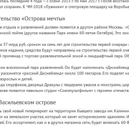
ась последние 4 года — с осени 2013 г. по май 2017 г. После восста
л сохранен. К ЧМ-2018 «Лужники» и смотровую площадку на Воробьев
тельство «Острова мечты»
е отдыха и развлечений должен появится в другом районе Москвы. «
нской пойме (другое название Парк имени 60-летия Октября). Это зо
 37 млрд руб. сроком на семь лет для строительства первой очереди
ов издания, средства будут направлены на строительство первой оче
ой променад с торгово-развлекательной зоной и ландшафтный парк. О
сии всесезонный парк развлечений. Он будет напоминать «Диснейлен
раскинется «рксский Диснейленд» около 100 гектаров. Его поделят на
взрослых и детей.
да смурфиков, двореца Дракулы с пещерами ужасов и монстрами, цир
также появится павильон студии «Союзмультфильм» с героями отечеств
Васильевском острове
ь свой новый гипермаркет на территории бывшего завода им. Калини
ти на земельном участке, который не занят историческими зданиями. 
й. Его ассортимент, как и в других магазина сети, будет включать 60-8