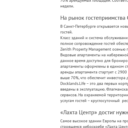
70% арендуемых площадей. Соответс
недели.
На рынок гостеприимства С
В Санкт-Петербурге открывается новы
гостей.
Класс зданий и система обслуживани
полное сопровождение гостей обесп
Zenith Property Management осенью 
Видовые апартаменты на набережной 
данное время доступно для брониров
апартаменты оформлены в едином ст
аренды апартамента стартует с 2900
выше 70%, что обеспечит инвестора 
Docklands.Life – это два первых кор
введены в эксплуатацию. Флагманска
сервисов. На охраняемой территории
услугам гостей – круглосуточный рес
«Лахта Центр» достиг нуж
Самое высокое здании Европы на про
строящемся небоскребе «Лахта Цент