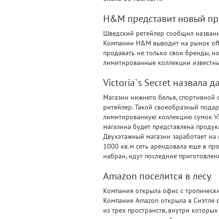
H&M представит новый пр
Шведский ретейлер сообщил название
Компании H&M выводит на рынок off-
продавать не только свои бренды, н
лимитированные коллекции известных
Viсtoria`s Secret назвала 
Магазин нижнего белья, спортивной о
ритейлер. Такой своеобразный пода
лимитированную коллекцию сумок Viсt
магазина будет представлена продукция 
Двухэтажный магазин заработает на 
1000 кв.м сеть арендовала еще в пр
набран, идут последние приготовлен
Amazon поселится в лесу
Компания открыла офис с тропически
Компания Amazon открыла в Сиэтле о
из трех пространств, внутри которых