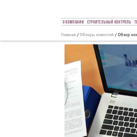
Array ( [0] => 2018 [1] => 02 [2] => 05 [3] => 260 )
О Компании
Строительный Контроль
Т
Главная
/
Обзоры новостей
/ Обзор нов