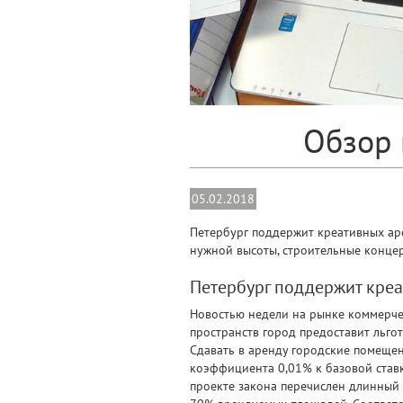
Обзор 
05.02.2018
Петербург поддержит креативных аре
нужной высоты, строительные концер
Петербург поддержит кре
Новостью недели на рынке коммерче
пространств город предоставит льго
Сдавать в аренду городские помеще
коэффициента 0,01% к базовой ставк
проекте закона перечислен длинный 