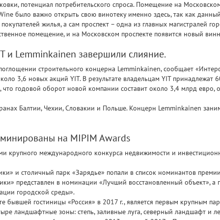
ковки, потенциал потребительского спроса. Помещение на Московско
Wine было важно открыть свою винотеку именно здесь, так как данны
окупателей жилья, а сам проспект – одна из главных магистралей гор
ственное помещение, и на Московском проспекте появится новый винн
T и Lemminkainen завершили слияние.
поглощении строительного концерна Lemminkainen, сообщает «Интер
коло 3,6 новых акций YIT. В результате владельцам YIT принадлежат
, что годовой оборот новой компании составит около 3,4 млрд евро,
транах Балтии, Чехии, Словакии и Польше. Концерн Lemminkainen зани
оминированы на MIPIM Awards
ми крупного международного конкурса недвижимости и инвестиционн
ки» и столичный парк «Зарядье» попали в список номинантов преми
ники» представлен в номинации «Лучший восстановленный объект», а
рации городской среды».
е бывшей гостиницы «Россия» в 2017 г., является первым крупным пар
тыре ландшафтные зоны: степь, заливные луга, северный ландшафт и ле