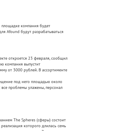
ой площадке компания будет
для Afound будут разрабатываться
пекте откроется 23 февраля, сообщил
ию компания выпустит
умму от 3000 рублей. В ассортименте
мещение под него площадью около
с все проблемы улажены, персонал
анием The Spheres (сферы) состоит
, реализация которого длилась семь