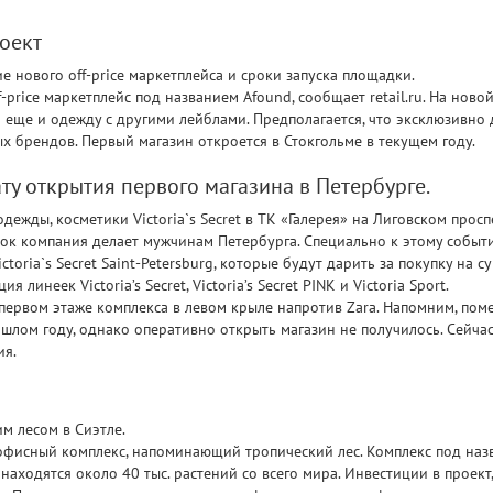
оект
 нового off-price маркетплейса и сроки запуска площадки.
price маркетплейс под названием Afound, сообщает retail.ru. На нов
о еще и одежду с другими лейблами. Предполагается, что эксклюзивно 
 брендов. Первый магазин откроется в Стокгольме в текущем году.
дату открытия первого магазина в Петербурге.
дежды, косметики Viсtoria`s Secret в ТК «Галерея» на Лиговском прос
рок компания делает мужчинам Петербурга. Специально к этому событ
oria`s Secret Saint-Petersburg, которые будут дарить за покупку на с
линеек Victoria’s Secret, Victoria’s Secret PINK и Victoria Sport.
первом этаже комплекса в левом крыле напротив Zara. Напомним, по
ошлом году, однако оперативно открыть магазин не получилось. Сейча
ия.
м лесом в Сиэтле.
фисный комплекс, напоминающий тропический лес. Комплекс под назв
 находятся около 40 тыс. растений со всего мира. Инвестиции в проект