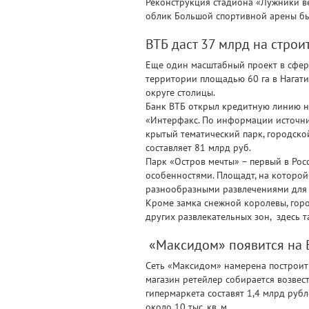
Реконструкция стадиона «Лужники вел
облик Большой спортивной арены бы
ВТБ даст 37 млрд на строи
Еще один масштабный проект в сфер
территории площадью 60 га в Нагати
округе столицы.
Банк ВТБ открыл кредитную линию на
«Интерфакс. По информации источник
крытый тематический парк, городск
составляет 81 млрд руб.
Парк «Остров мечты» – первый в Рос
особенностями. Площадт, на которой 
разнообразными развлечениями для 
Кроме замка снежной королевы, горо
других развлекательных зон, здесь 
«Максидом» появится на 
Сеть «Максидом» намерена построит
магазин ретейлер собирается возвес
гипермаркета составят 1,4 млрд рубле
около 10 тыс. кв. м.