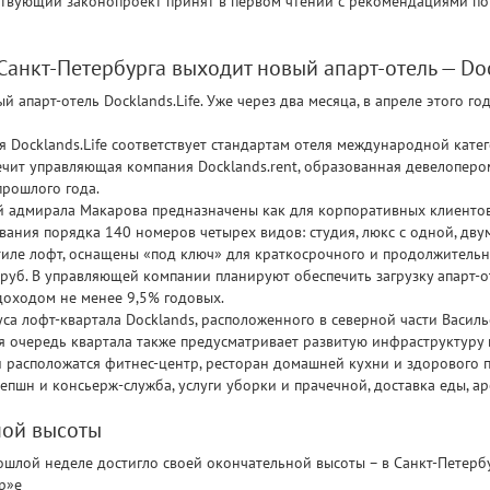
твующий законопроект принят в первом чтении с рекомендациями поп
анкт-Петербурга выходит новый апарт-отель — Dock
й апарт-отель Docklands.Life. Уже через два месяца, в апреле этого г
я Docklands.Life соответствует стандартам отеля международной кате
ечит управляющая компания Docklands.rent, образованная девелоперо
прошлого года.
адмирала Макарова предназначены как для корпоративных клиентов, 
ания порядка 140 номеров четырех видов: студия, люкс с одной, двум
иле лофт, оснащены «под ключ» для краткосрочного и продолжительн
 руб. В управляющей компании планируют обеспечить загрузку апарт-о
доходом не менее 9,5% годовых.
пуса лофт-квартала Docklands, расположенного в северной части Васил
я очередь квартала также предусматривает развитую инфраструктуру
 расположатся фитнес-центр, ресторан домашней кухни и здорового п
епшн и консьерж-служба, услуги уборки и прачечной, доставка еды, ар
ной высоты
шлой неделе достигло своей окончательной высоты – в Санкт-Петерб
р»е