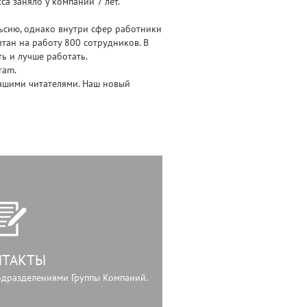
а заняло у компании 7 лет.
ьсию, однако внутри сфер работники
тан на работу 800 сотрудников. В
ь и лучше работать.
ram.
ашими читателями. Наш новый
НТАКТЫ
подразделениями Группы Компаний.