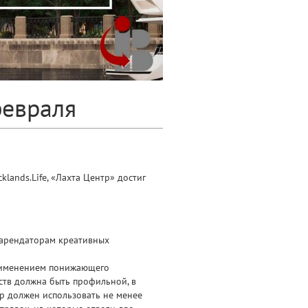
февраля
lands.Life, «Лахта Центр» достиг
 арендаторам креативных
применением понижающего
ств должна быть профильной, в
р должен использовать не менее