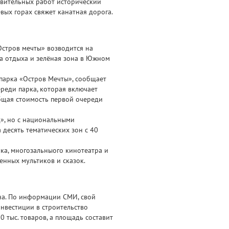
новительных работ исторический
ых горах свяжет канатная дорога.
Остров мечты» возводится на
на отдыха и зелёная зона в Южном
 парка «Остров Мечты», сообщает
реди парка, которая включает
бщая стоимость первой очереди
д», но с национальными
 десять тематических зон с 40
ка, многозальныого кинотеатра и
енных мультиков и сказок.
на. По информации СМИ, свой
Инвестиции в строительство
0 тыс. товаров, а площадь составит