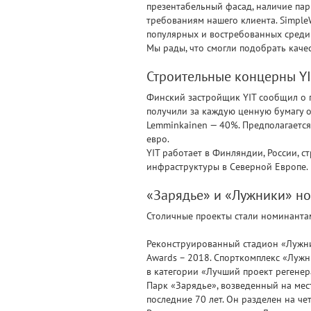
презентабельный фасад, наличие пар
требованиям нашего клиента. Simple
популярных и востребованных среди п
Мы рады, что смогли подобрать каче
Строительные концерны YI
Финский застройщик YIT сообщил о 
получили за каждую ценную бумагу о
Lemminkainen — 40%. Предполагается
евро.
YIT работает в Финляндии, России, с
инфраструктуры в Северной Европе.
«Зарядье» и «Лужники» н
Столичные проекты стали номинанта
Реконструированный стадион «Лужни
Awards – 2018. Спорткомплекс «Луж
в категории «Лучший проект регене
Парк «Зарядье», возведенный на мест
последние 70 лет. Он разделен на че