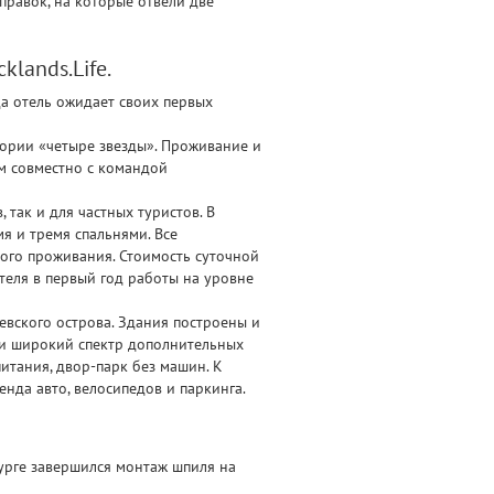
равок, на которые отвели две
lands.Life.
ода отель ожидает своих первых
гории «четыре звезды». Проживание и
м совместно с командой
так и для частных туристов. В
я и тремя спальнями. Все
ого проживания. Стоимость суточной
теля в первый год работы на уровне
ьевского острова. Здания построены и
 и широкий спектр дополнительных
итания, двор-парк без машин. К
енда авто, велосипедов и паркинга.
урге завершился монтаж шпиля на