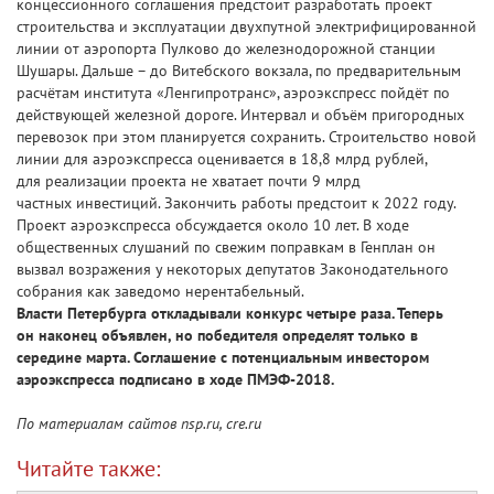
концессионного соглашения предстоит разработать проект
строительства и эксплуатации двухпутной электрифицированной
линии от аэропорта Пулково до железнодорожной станции
Шушары. Дальше – до Витебского вокзала, по предварительным
расчётам института «Ленгипротранс», аэроэкспресс пойдёт по
действующей железной дороге. Интервал и объём пригородных
перевозок при этом планируется сохранить. Строительство новой
линии для аэроэкспресса оценивается в 18,8 млрд рублей,
для реализации проекта не хватает почти 9 млрд
частных инвестиций. Закончить работы предстоит к 2022 году.
Проект аэроэкспресса обсуждается около 10 лет. В ходе
общественных слушаний по свежим поправкам в Генплан он
вызвал возражения у некоторых депутатов Законодательного
собрания как заведомо нерентабельный.
Власти Петербурга откладывали конкурс четыре раза. Теперь
он наконец объявлен, но победителя определят только в
середине марта. Соглашение с потенциальным инвестором
аэроэкспресса подписано в ходе ПМЭФ-2018.
По материалам сайтов nsp.ru, cre.ru
Читайте также: