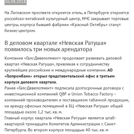
06.08.2018
На Лиговском проспекте откроется отель, в Петербурге откроется
российско-китайский культурный центр, МЧС закрывает торговые
центры, корпуса бывшей фабрики «Красный Октябрь» станут
бизнес-центром.
В деловом квартале «Невская Ратуша»
появилось три новых арендатора
Компания «Галс-Девелопмент» продолжает развивать деловой
квартал «Невская Ратуша», привлекая к сотрудничеству
крупнейшие российские и международные компании.
АО
«Газпромбанк» открыл представительский офис в третьем
корпусе делового квартала.
Ранее «Галс-Девелопмент» подписала долгосрочные договора с
инвестиционной компанией QBF и Union Tobacco Factory –
компанией-производителем и поставщиком табачной продукции,
на аренду офисных помещений в БЦ «Невская Ратуша» общей
площадью около 1,2 тыс. кв. м.
Главный корпус квартала «Невская Ратуша» является штаб-
квартирой тринадцати Комитетов Администрации г. Санкт-
Петербурга. Во втором корпусе площадью 40 тыс. кв. м