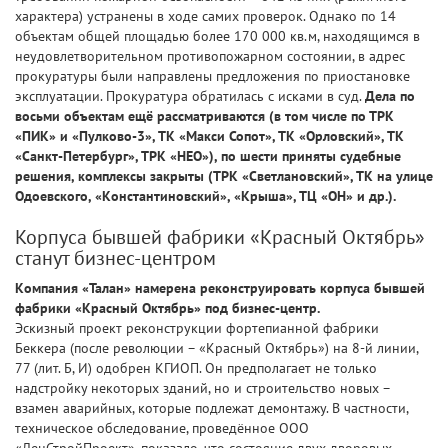
характера) устранены в ходе самих проверок. Однако по 14
объектам общей площадью более 170 000 кв.м, находящимся в
неудовлетворительном противопожарном состоянии, в адрес
прокуратуры были направлены предложения по приостановке
эксплуатации. Прокуратура обратилась с исками в суд.
Дела по
восьми объектам ещё рассматриваются (в том числе по ТРК
«ПИК» и «Пулково-3», ТК «Макси Сопот», ТК «Орловский», ТК
«Санкт-Петербург», ТРК «НЕО»), по шести приняты судебные
решения, комплексы закрыты (ТРК «Светлановский», ТК на улице
Одоевского, «Константиновский», «Крыша», ТЦ «ОН» и др.).
Корпуса бывшей фабрики «Красный Октябрь»
станут бизнес-центром
Компания «Талан» намерена реконструировать корпуса бывшей
фабрики «Красный Октябрь» под бизнес-центр.
Эскизный проект реконструкции фортепианной фабрики
Беккера (после революции – «Красный Октябрь») на 8-й линии,
77 (лит. Б, И) одобрен КГИОП. Он предполагает не только
надстройку некоторых зданий, но и строительство новых –
взамен аварийных, которые подлежат демонтажу. В частности,
техническое обследование, проведённое ООО