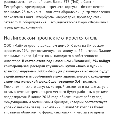
располагается головной офис Банка ВТБ (ПАО) в Санкт-
Петербурге. Арендаторами третьего корпуса – бизнес-центра
площадью 28 тыс. кв. м — являются «Городской центр управления
парковками Санкт-Петербурга», «Герофарм», производитель
сетевого IT-оборудования Cisco, адвокатское бюро «Вертикаль»
и ряд других компаний.
На Лиговском проспекте откроется отель
ООО «Май» откроет в доходном доме XIX века на Лиговском
проспекте, 29А, трехзвездочную гостиницу на 77 номеров. Здание
площадью около 4,6 тыс. кв. м, находится в собственности
инвестора.
В состав отеля под названием «Лиговский, 29» войдут
конференц-зал, ресторан грузинской кухни «Хачо и пури» и
трансформируемый лобби-бар. Для размещения номеров будут
задействованы второй-пятый этажи здания, вместе с конференц-
залом под номерной фонд будет отведено 3,4 тыс. кв. м.
После технического запуска, который состоится в начале августа,
отель в течение трех-четырех месяцев будет работать в режиме
предоткрытия. В конце 2018 года объект начнет работу под
международным гостиничным брендом, который соответствует
уровню четырех звезд. В компании Rusland SP, которая будет
управлять объектом по франшизе, пояснили, что за это время