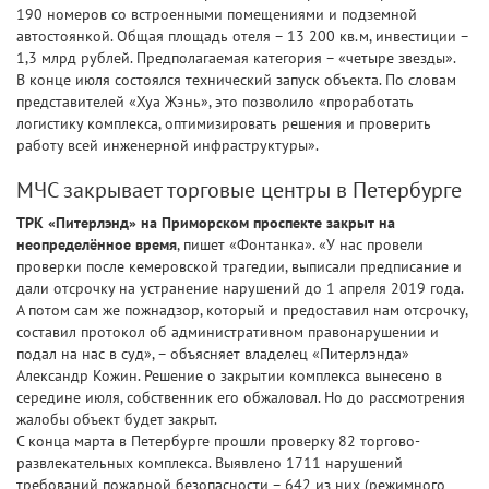
190 номеров со встроенными помещениями и подземной
автостоянкой. Общая площадь отеля – 13 200 кв.м, инвестиции –
1,3 млрд рублей. Предполагаемая категория – «четыре звезды».
В конце июля состоялся технический запуск объекта. По словам
представителей «Хуа Жэнь», это позволило «проработать
логистику комплекса, оптимизировать решения и проверить
работу всей инженерной инфраструктуры».
МЧС закрывает торговые центры в Петербурге
ТРК «Питерлэнд» на Приморском проспекте закрыт на
неопределённое время
, пишет «Фонтанка». «У нас провели
проверки после кемеровской трагедии, выписали предписание и
дали отсрочку на устранение нарушений до 1 апреля 2019 года.
А потом сам же пожнадзор, который и предоставил нам отсрочку,
составил протокол об административном правонарушении и
подал на нас в суд», – объясняет владелец «Питерлэнда»
Александр Кожин. Решение о закрытии комплекса вынесено в
середине июля, собственник его обжаловал. Но до рассмотрения
жалобы объект будет закрыт.
С конца марта в Петербурге прошли проверку 82 торгово-
развлекательных комплекса. Выявлено 1711 нарушений
требований пожарной безопасности – 642 из них (режимного