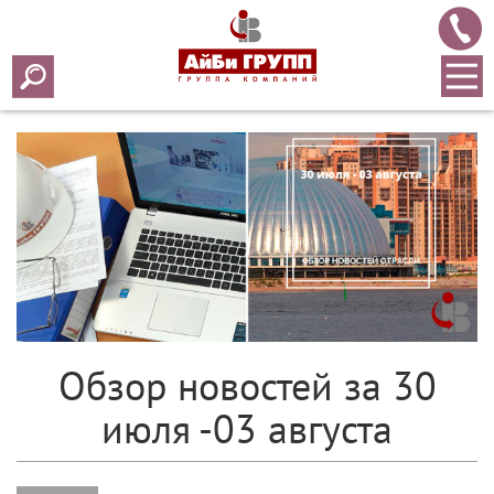
Array ( [0] => 2018 [1] => 08 [2] => 06 [3] => 301 )
Обзор новостей за 30
июля -03 августа