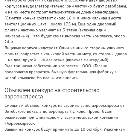
«ЛенСтройПроект», показало, что состояние двух дворовых
корпусов неудовлетворительно: они частично будут разобраны,
и на их месте построят четырёхэтажные дома с мансардами.
(Отметка конька составит около 16 м, а максимальная высота
вентиляционных шахт – около 17,5 м). Ещё один дворовый
флигель частично увеличат на 3 этажа (включая один
мансардный) – это будет самая высокая часть комплекса, около
24 м.
Лицевые корпуса надстроят. Один из них, со стороны уличного
фронта, подрастёт в коньковой части на метр, со стороны двора
– на два; другой – на два этажа (включая мансардный).
Года три назад собственник комплекса – ООО «Талан» –
предполагал превратить бывшую фортепианную фабрику в
жилой комплекс. Но планы изменились.
Объявлен конкурс на строительство
аэроэкспресса
Смольный объявил конкурс на строительство аэроэкспресса от
Витебского вокзала до аэропорта Пулково. Проект будет
реализован при финансовом участии московской компании
«Аэроэкспресс».
Заявки на конкурс будут принимать до 10 октября. Участникам