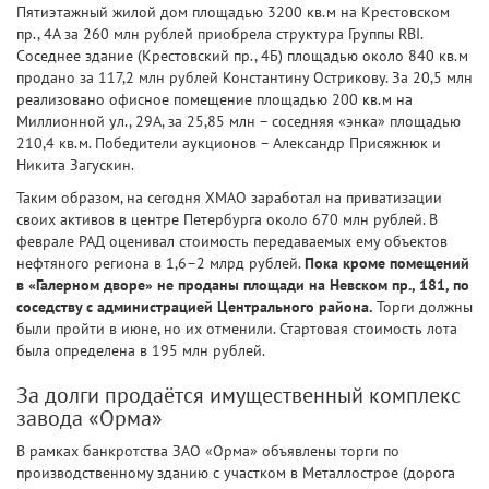
Пятиэтажный жилой дом площадью 3200 кв.м на Крестовском
пр., 4А за 260 млн рублей приобрела структура Группы RBI.
Соседнее здание (Крестовский пр., 4Б) площадью около 840 кв.м
продано за 117,2 млн рублей Константину Острикову. За 20,5 млн
реализовано офисное помещение площадью 200 кв.м на
Миллионной ул., 29А, за 25,85 млн – соседняя «энка» площадью
210,4 кв.м. Победители аукционов – Александр Присяжнюк и
Никита Загускин.
Таким образом, на сегодня ХМАО заработал на приватизации
своих активов в центре Петербурга около 670 млн рублей. В
феврале РАД оценивал стоимость передаваемых ему объектов
нефтяного региона в 1,6–2 млрд рублей.
Пока кроме помещений
в «Галерном дворе» не проданы площади на Невском пр., 181, по
соседству с администрацией Центрального района.
Торги должны
были пройти в июне, но их отменили. Стартовая стоимость лота
была определена в 195 млн рублей.
За долги продаётся имущественный комплекс
завода «Орма»
В рамках банкротства ЗАО «Орма» объявлены торги по
производственному зданию с участком в Металлострое (дорога