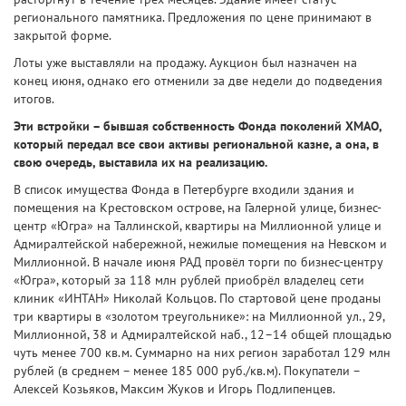
регионального памятника. Предложения по цене принимают в
закрытой форме.
Лоты уже выставляли на продажу. Аукцион был назначен на
конец июня, однако его отменили за две недели до подведения
итогов.
Эти встройки – бывшая собственность Фонда поколений ХМАО,
который передал все свои активы региональной казне, а она, в
свою очередь, выставила их на реализацию.
В список имущества Фонда в Петербурге входили здания и
помещения на Крестовском острове, на Галерной улице, бизнес-
центр «Югра» на Таллинской, квартиры на Миллионной улице и
Адмиралтейской набережной, нежилые помещения на Невском и
Миллионной. В начале июня РАД провёл торги по бизнес-центру
«Югра», который за 118 млн рублей приобрёл владелец сети
клиник «ИНТАН» Николай Кольцов. По стартовой цене проданы
три квартиры в «золотом треугольнике»: на Миллионной ул., 29,
Миллионной, 38 и Адмиралтейской наб., 12–14 общей площадью
чуть менее 700 кв.м. Суммарно на них регион заработал 129 млн
рублей (в среднем – менее 185 000 руб./кв.м). Покупатели –
Алексей Козьяков, Максим Жуков и Игорь Подлипенцев.