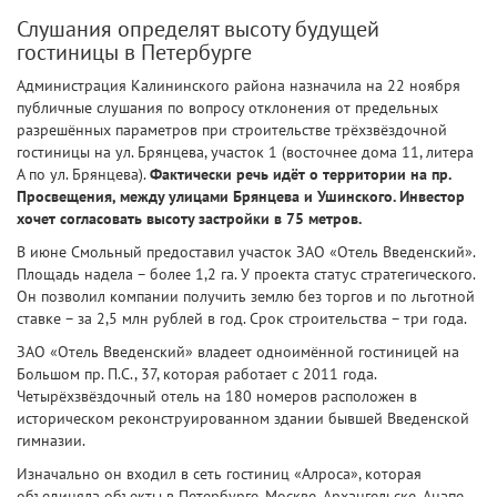
Слушания определят высоту будущей
гостиницы в Петербурге
Администрация Калининского района назначила на 22 ноября
публичные слушания по вопросу отклонения от предельных
разрешённых параметров при строительстве трёхзвёздочной
гостиницы на ул. Брянцева, участок 1 (восточнее дома 11, литера
А по ул. Брянцева).
Фактически речь идёт о территории на пр.
Просвещения, между улицами Брянцева и Ушинского. Инвестор
хочет согласовать высоту застройки в 75 метров.
В июне Смольный предоставил участок ЗАО «Отель Введенский».
Площадь надела – более 1,2 га. У проекта статус стратегического.
Он позволил компании получить землю без торгов и по льготной
ставке – за 2,5 млн рублей в год. Срок строительства – три года.
ЗАО «Отель Введенский» владеет одноимённой гостиницей на
Большом пр. П.С., 37, которая работает с 2011 года.
Четырёхзвёздочный отель на 180 номеров расположен в
историческом реконструированном здании бывшей Введенской
гимназии.
Изначально он входил в сеть гостиниц «Алроса», которая
объединяла объекты в Петербурге, Москве, Архангельске, Анапе,