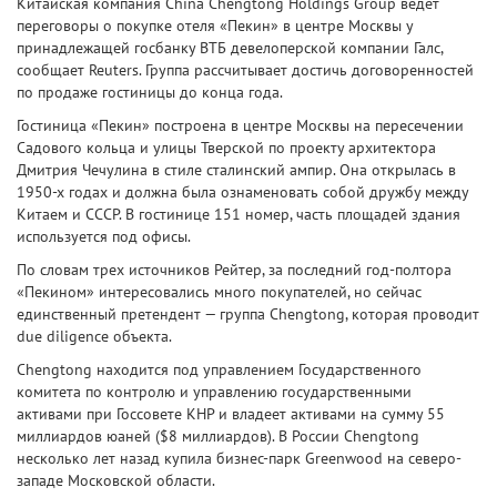
Китайская компания China Chengtong Holdings Group ведет
переговоры о покупке отеля «Пекин» в центре Москвы у
принадлежащей госбанку ВТБ девелоперской компании Галс,
сообщает Reuters. Группа рассчитывает достичь договоренностей
по продаже гостиницы до конца года.
Гостиница «Пекин» построена в центре Москвы на пересечении
Садового кольца и улицы Тверской по проекту архитектора
Дмитрия Чечулина в стиле сталинский ампир. Она открылась в
1950-х годах и должна была ознаменовать собой дружбу между
Китаем и СССР. В гостинице 151 номер, часть площадей здания
используется под офисы.
По словам трех источников Рейтер, за последний год-полтора
«Пекином» интересовались много покупателей, но сейчас
единственный претендент — группа Chengtong, которая проводит
due diligence объекта.
Chengtong находится под управлением Государственного
комитета по контролю и управлению государственными
активами при Госсовете КНР и владеет активами на сумму 55
миллиардов юаней ($8 миллиардов). В России Chengtong
несколько лет назад купила бизнес-парк Greenwood на северо-
западе Московской области.