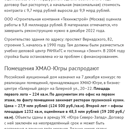
договор был расторгнут, а начальная (максимальная) стоимость
контракта с 9,7 млрд рублей выросла до 9,9 млрд рублей.
ООО «Строительная компания «Техинжстрой» (Москва) оценила
работы в 9,8 миллиарда рублей. В материалах отмечается, что
завершить реконструкцию нужно в декабре 2022 года.
Строительство здания по адресу: проспект Вернадского, 82,
строение 5, началось в 1990 году. Там должны были разместиться
учебно-деловой центр РАНХиГС и гостиница «Зенит». В 2004 году
стройка была остановлена из-за проблем с финансированием.
Помещения ХМАО-Югры распродают
Российский аукционный дом назначил на 7 декабря конкурс по
реализации помещений, принадлежащих ХМАО-Югре, в бизнес-
центре «Галерный двор» на Галерной ул., 20–22.
Площадь
первого лота – 224 кв.м. По документам это офис на первом
этаже, по факту помещение занимает ресторан грузинской кухни.
Цена – 27,9 млн рублей (124 500 руб./кв.м). Второй лот – офисы
площадью 1232 кв.м, оценённые в 48,5 млн рублей (39 200 руб./
кв.м).
Объекты сданы в аренду УК «Югра Северо-Запад». Договор
с ней заключён на неопределённый срок и может быть
расторгнут в течение трёх месяцев. Здание имеет статус