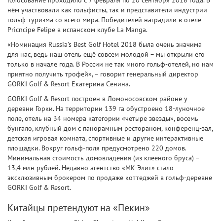
Голосование проходило с 7 февраля по 20 сентября 2018 года. В
нём участвовали как гольфисты, так и представители индустрии
гольф-туризма со всего мира. Победителей наградили в отеле
Pricncipe Felipe в испанском клубе La Manga.
«Номинация Russia’s Best Golf Hotel 2018 была очень значима
для нас, ведь наш отель ещё совсем молодой – мы открыли его
только в начале года. В России не так много гольф-отелей, но нам
приятно получить трофей», – говорит генеральный директор
GORKI Golf & Resort Екатерина Сенина.
GORKI Golf & Resort построен в Ломоносовском районе у
деревни Горки. На территории 139 га обустроено 18-луночное
поле, отель на 34 номера категории «четыре звезды», восемь
бунгало, клубный дом с панорамным рестораном, конференц-зал,
детская игровая комната, спортивные и другие интерактивные
площадки. Вокруг гольф-поля предусмотрено 220 домов.
Минимальная стоимость домовладения (из клееного бруса) –
13,4 млн рублей. Недавно агентство «МК-Элит» стало
эксклюзивным брокером по продаже коттеджей в гольф-деревне
GORKI Golf & Resort.
Китайцы претендуют на «Пекин»