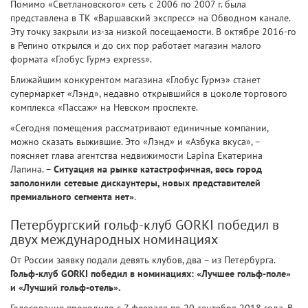
Помимо «Светлановского» сеть с 2006 по 2007 г. была
представлена в ТК «Варшавский экспресс» на Обводном канале.
Эту точку закрыли из-за низкой посещаемости. В октябре 2016-го
в Репино открылся и до сих пор работает магазин малого
формата «Глобус Гурмэ express».
Ближайшим конкурентом магазина «Глобус Гурмэ» станет
супермаркет «Лэнд», недавно открывшийся в цоколе торгового
комплекса «Пассаж» на Невском проспекте.
«Сегодня помещения рассматривают единичные компании,
можно сказать выжившие. Это «Лэнд» и «Азбука вкуса», –
поясняет глава агентства недвижимости Lapina Екатерина
Лапина. –
Ситуация на рынке катастрофичная, весь город
заполонили сетевые дискаунтеры, новых представителей
премиального сегмента нет»
.
Петербургский гольф-клуб GORKI победил в
двух международных номинациях
От России заявку подали девять клубов, два – из Петербурга.
Гольф-клуб GORKI победил в номинациях: «Лучшее гольф-поле»
и «Лучший гольф-отель».