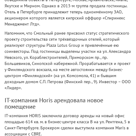
Якутске и Мирном. Однако в 2013-м группа продала гостиницы.
Отель в Петербурге принадлежит теперь одноимённому ЗАО,
акционером которого является кипрский оффшор «Спиринекс
Менеджмент Лтд».
Напомним, что Смольный ранее присвоил статус стратегического
проекту строительства сети трёхвёздочных отелей, который
реализуют структуры Plaza Lotus Group и привлечённые ею
соинвесторы. Под гостиницы выделены участки на ул. Александра
Невского, ул. Кораблестроителей, Приморском пр., пр.
Большевиков, Синопской набережной. Прорабатывается и проект
у Финляндского вокзала, на месте автостоянки между бизнес-
центром «Финляндский» (на ул. Комсомола, 41) и бывшим
доходным домом С.П. Петрова (Финский пер., 9). Инвестор – ООО
«Лидер».
IT-компания Horis арендовала новое
помещение
IT-компания HORIS заключила договор аренды на новый офис
площадью 614 кв. м. в бизнес-центре класса В на ул. Рентгена, 5 в
Санкт-Петербурге. Брокером сделки выступила компания Maris в
ассоциации с CBRE.