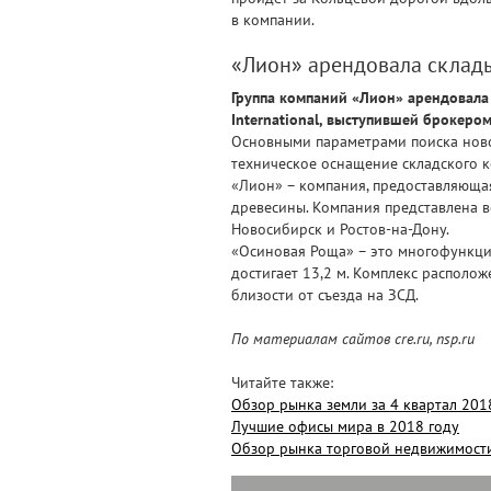
в компании.
«Лион» арендовала склад
Группа компаний «Лион» арендовала 
International, выступившей брокером
Основными параметрами поиска ново
техническое оснащение складского к
«Лион» – компания, предоставляюща
древесины. Компания представлена во
Новосибирск и Ростов-на-Дону.
«Осиновая Роща» – это многофункцио
достигает 13,2 м. Комплекс располож
близости от съезда на ЗСД.
По материалам сайтов cre.ru, nsp.ru
Читайте также:
Обзор рынка земли за 4 квартал 201
Лучшие офисы мира в 2018 году
Обзор рынка торговой недвижимости