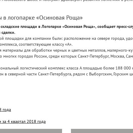
ы в логопарке «Осиновая Роща»
складские площади в Логопарке «Осиновая Роща», сообщает пресс-слу
 сделки.
й площадки для компании были: расположение на севере города, удо
омплекса, соответствующее классу «A».
я материалы для обработки черных и цветных металлов, малярного-к
 многих городах России, среди которых Санкт-Петербург, Москва, Сама
нальный логистический комплекс класса А площадью более 188 000 кв
ен в северной части Санкт-Петербурга, рядом с Выборгским, Горским ш
8 года
 за 4 квартал 2018 года