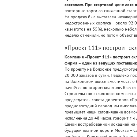
состоялся. При стартовой цене лота 
повторные торги со сниженной старт
На продажу был выставлен незавершё
недостроенных корпуса – около 92 0
кв.м (готов на 55%), несколько небо
неделю отменили, но потом объект в
«Проект 111» построит ск
Компания «Проект 111» построит скл
фирма – один из ведущих поставщико
По проекту на Волхонке предусмотре
20 000 заказов в сутки. Недалеко п
на Волхонском шоссе вместимостью 80
начнётся во втором квартале. Ввести 
Строительство складского комплекса
председатель совета директоров «П
предновогодний период мы выполняем
превышает наши сегодняшние возможн
исполнения до 48 часов, говорит г-н 
Самой востребованной локацией на с
будущей платной дороги Москва – Сан
пройдёт за Кольцевой дорогой вдол