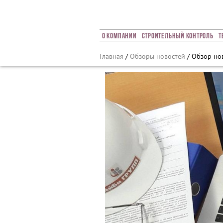
Array ( [0] => 2019 [1] => 02 [2] => 12 [3] => 340 )
О Компании
Строительный Контроль
Т
Главная
/
Обзоры новостей
/ Обзор нов