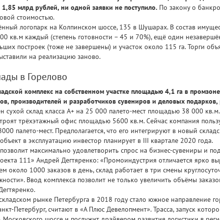
в 1,85 млрд рублей, ни одной заявки не поступило.
По закону о банкро
овой стоимостью.
нный логопарк на Колпинском шоссе, 135 в Шушарах. В состав имуще
00 кв.м каждый (степень готовности – 45 и 70%), ещё один незаверш
льших построек (тоже не завершены) и участок около 115 га. Торги объ
ыставили на реализацию заново.
лады в Горелово
адской комплекс на собственном участке площадью 4,1 га в промзоне
в, производителей и разработчиков сувениров и деловых подарков, р
н сухой склад класса А+ на 25 000 палето-мест площадью 38 000 кв.м
остроят трёхэтажный офис площадью 5600 кв.м. Сейчас компания польз
00 палето-мест. Предполагается, что его интегрируют в новый складс
объект в эксплуатацию инвестор планирует в III квартале 2020 года.
 позволит максимально удовлетворить спрос на бизнес-сувениры и под
роекта 111» Андрей Дегтяренко: «Промоиндустрия отличается ярко вы
 около 1000 заказов в день, склад работает в три смены круглосуто
ости». Ввод комплекса позволит не только увеличить объёмы заказов
Дегтяренко.
кладском рынке Петербурга в 2018 году стало южное направление горо
кт-Петербург, считают в «А Плюс Девелопмент». Трасса, запуск котор
ь Московского шоссе и послужит драйвером развития логистики в рег