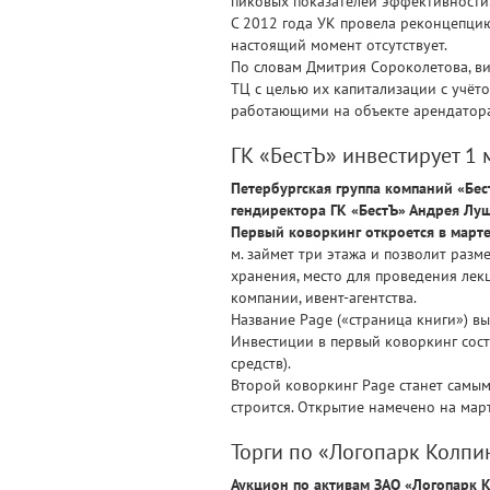
пиковых показателей эффективности
С 2012 года УК провела реконцепцию 
настоящий момент отсутствует.
По словам Дмитрия Сороколетова, в
ТЦ с целью их капитализации с учёт
работающими на объекте арендатора
ГК «БестЪ» инвестирует 1 
Петербургская группа компаний «Бес
гендиректора ГК «БестЪ» Андрея Лу
Первый коворкинг откроется в марте
м. займет три этажа и позволит разм
хранения, место для проведения ле
компании, ивент-агентства.
Название Page («страница книги») вы
Инвестиции в первый коворкинг соста
средств).
Второй коворкинг Page станет самым 
строится. Открытие намечено на март
Торги по «Логопарк Колпи
Аукцион по активам ЗАО «Логопарк К