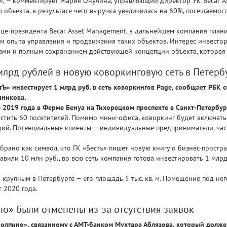
», — комментирует Мария Онучина, управляющий директор УК Becar A
объекта, в результате чего выручка увеличилась на 60%, посещаемост
ице-президента Becar Asset Management, в дальнейшем компания пла
ом опыта управления и продвижения таких объектов. Интерес инвесто
ми и полным сохранением действующей концепции объекта, которая 
млрд рублей в новую коворкинговую сеть в Петерб
тЪ» инвестирует 1 млрд руб. в сеть коворкингов Page, сообщает РБК с
шникова.
 2019 года в Ферме Бенуа на Тихорецком проспекте в Санкт-Петербур
естить 60 посетителей. Помимо мини-офиса, коворкинг будет включать 
кций. Потенциальные клиенты — индивидуальные предприниматели, ча
брано как символ, что ГК «Бестъ» пишет новую книгу о бизнес-простра
вили 10 млн руб., во всю сеть компания готова инвестировать 1 млрд
крупным в Петербурге — его площадь 5 тыс. кв. м. Помещение под нег
 2020 года.
но» были отменены из-за отсутствия заявок
олпино», связанному с АМТ-банком Мухтара Аблязова, который долже