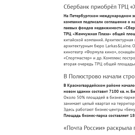
Сбербанк приобрёл ТРЦ «
На Петербургском международном эк
компания подписали соглашение о н
паевых фондов недвижимости «Сберб
ТРЦ «Жемчужная Плаза» общей площа
китайской компаний. Архитектурная
архитектурным бюро Larkas&Laine. О
кинотеатр «Формула кино», оснащённы
«Спортмастер» и др. Комплекс постр
вторая очередь ТРЦ общей площадью 
В Полюстрово начали стро
В Красногвардейском районе началос
новом здании составит 7100 кв. м. Б
Около 50% площадей в бизнес-парке
занимает целый квартал на террито
Здесь работают бизнес-центры «Бену
Площадь бизнес-парка составляет 18
«Почта России» раскрыла 