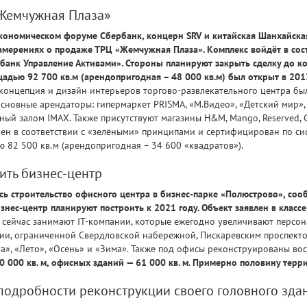
Жемчужная Плаза»
ономическом форуме Сбербанк, концерн SRV и китайская Шанхайска
амерениях о продаже ТРЦ «Жемчужная Плаза». Комплекс войдёт в сос
анк Управление Активами». Стороны планируют закрыть сделку до кон
дью 92 700 кв.м (арендопригодная – 48 000 кв.м) был открыт в 2013
 концепция и дизайн интерьеров торгово-развлекательного центра б
сновные арендаторы: гипермаркет PRISMA, «М.Видео», «Детский мир»,
й залом IMAX. Также присутствуют магазины H&M, Mango, Reserved, Gl
оен в соответствии с «зелёными» принципами и сертифицирован по си
82 500 кв.м (арендопригодная – 34 600 «квадратов»).
ить бизнес-центр
ь строительство офисного центра в бизнес-парке «Полюстрово», сооб
изнес-центр планируют построить к 2021 году. Объект заявлен в классе 
 сейчас занимают IT-компании, которые ежегодно увеличивают персо
рии, ограниченной Свердловской набережной, Пискаревским проспект
а», «Лето», «Осень» и «Зима». Также под офисы реконструированы во
0 000 кв. м, офисных зданий — 61 000 кв. м. Примерно половину терр
подробности реконструкции своего головного зда