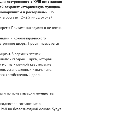
и построенного в XVIII веке здания
адей сохранят историческую функцию.
 коворкингом и ресторанами.
По
та составит 2–2,5 млрд рублей.
 время Почтамт находился в не очень
ландии и Конногвардейского
утренние дворы. Проект называется
ицизм. В верхних этажах
илась галерея — арка, которая
 мог из казенной квартиры, не
фов, установленных изначально,
лся хозяйственный двор.
орги по приватизации имущества
 подписали соглашение о
 РАД на безвозмездной основе будут