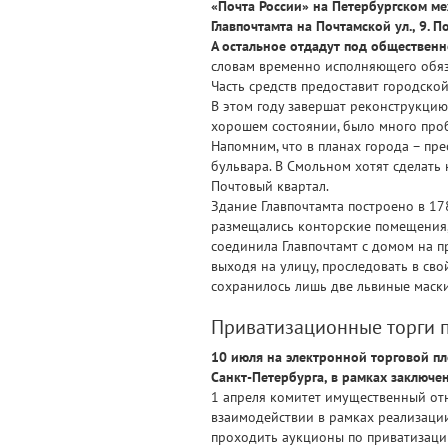
«Почта России» на Петербургском м
Главпочтамта на Почтамской ул., 9.
А остальное отдадут под общественн
словам временно исполняющего обяза
Часть средств предоставит городско
В этом году завершат реконструкцию
хорошем состоянии, было много проб
Напомним, что в планах города – пр
бульвара. В Смольном хотят сделать
Почтовый квартал.
Здание Главпочтамта построено в 17
размещались конторские помещения, 
соединила Главпочтамт с домом на п
выходя на улицу, проследовать в св
сохранилось лишь две львиные маски
Приватизационные торги п
10 июля на электронной торговой пл
Санкт-Петербурга, в рамках заключе
1 апреля комитет имущественный от
взаимодействии в рамках реализации
проходить аукционы по приватизаци