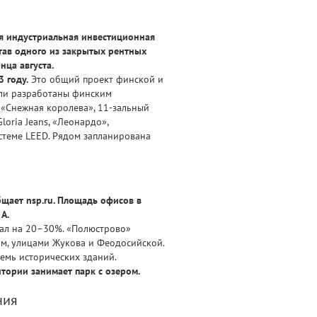
я индустриальная инвестиционная
тав одного из закрытых рентных
ца августа.
 году.
Это общий проект финской и
ыли разработаны финским
 «Снежная королева», 11-зальный
oria Jeans, «Леонардо»,
стеме LEED. Рядом запланирована
щает nsp.ru. Площадь офисов в
А.
нал на 20–30%. «Полюстрово»
ом, улицами Жукова и Феодосийской.
семь исторических зданий.
итории занимает парк с озером.
ния