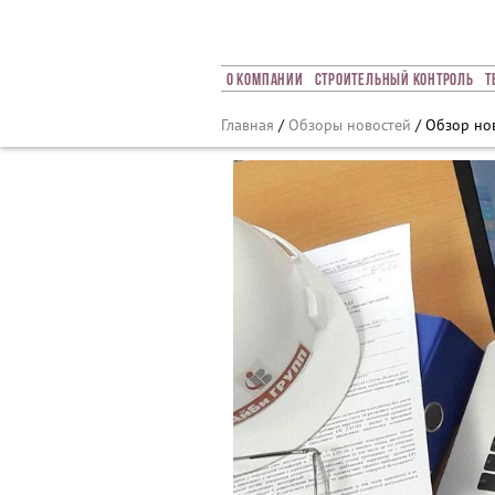
Array ( [0] => 2019 [1] => 06 [2] => 10 [3] => 368 )
О Компании
Строительный Контроль
Т
Главная
/
Обзоры новостей
/ Обзор нов