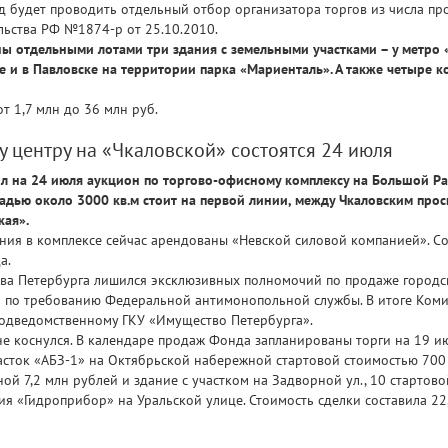
д будет проводить отдельный отбор организатора торгов из числа п
ьства РФ №1874-р от 25.10.2010.
ны отдельными лотами три здания с земельными участками – у метро «
е и в Павловске на территории парка «Мариенталь». А также четыре
т 1,7 млн до 36 млн руб.
у центру на «Чкаловской» состоятся 24 июля
 на 24 июля аукцион по торгово-офисному комплексу на Большой Разно
адью около 3000 кв.м стоит на первой линии, между Чкаловским прос
кая».
ия в комплексе сейчас арендованы «Невской силовой компанией». С
а.
ва Петербурга лишился эксклюзивных полномочий по продаже город
ло по требованию Федеральной антимонопольной службы. В итоге Ко
одведомственному ГКУ «Имущество Петербурга».
не коснулся. В календаре продаж Фонда запланированы торги на 19 и
часток «АБЗ-1» на Октябрьской набережной стартовой стоимостью 700 
ой 7,2 млн рублей и здание с участком на Задворной ул., 10 стартово
 «Гидроприбор» на Уральской улице. Стоимость сделки составила 22