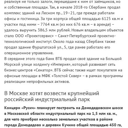
реализуя не только залоги, перешедшие к ним от заёмщиков, но
и собственные площади. Так, в начале 2018-го Сбербанк продал
комплекс зданий на Лесном пр., 19–21, где прежде работали
офисы и гостиница. За три корпуса общей площадью 6125 кв.м и
участки под ними – 7764 кв.м (из них 676 кв.м – в аренде) –
удалось выручить 386,5 млн рублей. Новым владельцем объектов
стало ООО «Проектсервис» – Санкт-Петербургский проектно-
технологический институт. Около года назад Сбербанк также
продал здание Фурштатской ул., 5, где ранее работало его
операционное управление.
В середине этого года банк ВТБ продал своё здание на Большой
Морской улице холдингу «Империя», который развивает сеть
бизнес-центров «Сенатор». ВТБ сейчас также ищет покупателя на
офисные площади в МФК «Толстой Сквер» – в рамках программы
реализации непрофильных активов.
В Москве хотят возвести крупнейший
российский индустриальный парк
Концерн «Русич» планирует построить на Домодедовском шоссе
в Московской области индустриальный парк на 1,5 млн кв. м.,
для чего приобрел несколько земельных участков в районе
города Домодедово и деревни Кучино общей площадью 450 га,