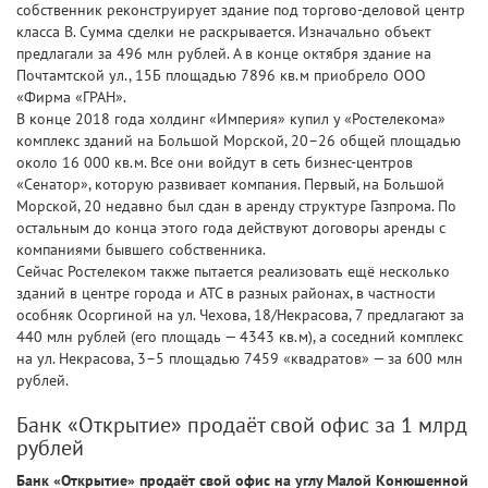
собственник реконструирует здание под торгово-деловой центр
класса В. Сумма сделки не раскрывается. Изначально объект
предлагали за 496 млн рублей. А в конце октября здание на
Почтамтской ул., 15Б площадью 7896 кв.м приобрело ООО
«Фирма «ГРАН».
В конце 2018 года холдинг «Империя» купил у «Ростелекома»
комплекс зданий на Большой Морской, 20–26 общей площадью
около 16 000 кв.м. Все они войдут в сеть бизнес-центров
«Сенатор», которую развивает компания. Первый, на Большой
Морской, 20 недавно был сдан в аренду структуре Газпрома. По
остальным до конца этого года действуют договоры аренды с
компаниями бывшего собственника.
Сейчас Ростелеком также пытается реализовать ещё несколько
зданий в центре города и АТС в разных районах, в частности
особняк Осоргиной на ул. Чехова, 18/Некрасова, 7 предлагают за
440 млн рублей (его площадь — 4343 кв.м), а соседний комплекс
на ул. Некрасова, 3–5 площадью 7459 «квадратов» — за 600 млн
рублей.
Банк «Открытие» продаёт свой офис за 1 млрд
рублей
Банк «Открытие» продаёт свой офис на углу Малой Конюшенной