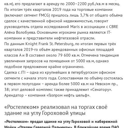
кв.м), его предлагают в аренду по 2000–2200 руб./кв.м в месяц.
По итогам трёх кварталов 2019 года на торговые компании
(включают сегмент FMCG) пришлось лишь 3,7% от общего объёма
сделок с качественной офисной недвижимостью, говорит
руководитель отдела исследований Maris в ассоциации с CBRE
Алёна Волобуева. Основными игроками рынка являются IT-
компании и представители нефтегазовой отрасли.
По данным Knight Frank St. Petersburg, по итогам первых трёх
кварталов 2019-го объём арендованных офисных площадей
классов А и В составил около 79 600 кв.м. Отмечена тенденция
увеличения запросов на помещения от 5000 кв.м, однако
подобное предложение крайне ограничено.
Сделка с JTI – одна из крупнейших в петербургском офисном
сегменте с начала этого года. Сопоставимая по объёму состоялась
в первом полугодии – аренда более 5000 кв.м на Невском пр.,
38; этот деловой комплекс также принадлежит «Сенатору».
Арендатор – компания «Газпром нефть шельф».
«Ростелеком» реализовал на торгах своё
здание на углу Гороховой улицы
«Ростелеком» продал здание на углу Гороховой и набережной
Мойки «Отелям Северной Пальмиры». В ближайшее время ПАО