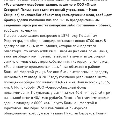
«Ростелеком» освободит здание, после чего ООО «Отели
Северной Пальмиры» (единственный учредитель — Иван
Смирнов) приспособит объект под коммерческие цели, сообщает
брокер сделки компания Rusland SP. По предварительным
сведениям здесь разместят коворкинг либо гостиничный объект,
сообщает компания.
Историческое здание построено в 1876 году. По данным
Росреестра, его общая площадь составляет около 6700 кв.м. В
сделку вошла лишь часть здания, которая принадлежала
оператору. Это около 4900 кв.м – первый (включая помещения,
занятые общепитом), третий, четвёртый этажи и выше. Второй
занимают жилые квартиры, собственники которых не менялись.
«Ростелекому» принадлежал целый пул объектов в районе
Большой Морской улицы. Все они были выставлены на продажу
несколько лет назад. В 2017 году компания реализовала шесть
помещений общей площадью 914,4 кв.м на Почтамтской ул., 15,
лит. А. Их приобрёл ООО «Северо-Западный фонд
недвижимости». Покупатель уплатил за лот 40,6 млн рублей (при
начальной цене в 40,1 млн рублей). Летом «Ростелеком» продал
здание площадью 6000 кв.м на углу Большой Морской и
Гороховой. Оно перешло к компании «Приморское
объединение», которую возглавляет Николай Безруков. Новый