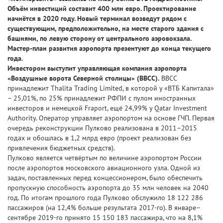
Объём инвестиций составит 400 млн евро. Проектирование
начнётся в 2020 году. Новый терминал возведут рядом с
существующим, предположительно, на месте старого здания с
башнями, по левую сторону от центрального аэровокзала.
Мастер-план развития аэропорта презентуют до конца текущего
года.
Инвестором выступит управляющая компания аэропорта
«Воздушные ворота Северной столицы» (ВВСС).
ВВСС
принадлежит Thalita Trading Limited, в которой у «ВТБ Капитала»
– 25,01%, по 25% принадлежит РФПИ с пулом иностранных
инвесторов и немецкой Fraport, ещё 24,99% у Qatar Investment
Authority. Оператор управляет аэропортом на основе ГЧП. Первая
очередь реконструкции Пулково реализована в 2011–2015
годах и обошлась в 1,2 млрд евро (проект реализован без
привлечения бюджетных средств).
Пулково является четвёртым по величине аэропортом России
после аэропортов московского авиационного узла. Одной из
задач, поставленных перед концессионером, было обеспечить
пропускную способность аэропорта до 35 млн человек на 2040
год. По итогам прошлого года Пулково обслужило 18 122 286
пассажиров (на 12,4% больше результата 2017-го). В январе–
сентябре 2019-го принято 15 150 183 пассажира, что на 8,1%