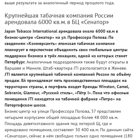
выше результата за аналогичный период прошлого года.
Крупнейшая табачная компания России
арендовала 6000 кв.м. в БЦ «Сенатор»
Japan Tobacco International арендовала около 6000 кв.м в
бизнес-центре «Сенатор» на ул. Профессора Попова. По
сведениям «Коммерсантъ» японская табачная компания
планирует в перспективе объединить свои глобальные центры
поддержки бизнеса в трёх локациях, одной из которых станет
Петербург.
Аналогичные подразделения также будут открыты в
Варшаве и Маниле. Штаб-квартира JTI располагается в Женеве.
JTI является крупнейшей табачной компанией России по объёму
продаж. Ей принадлежат пять производственных площадок на
территории страны, в портфель входят бренды Winston, Camel,
Sobranie, Glamour, «Русский стиль», «Пётр I». Пока что офисные
помещения JTI находятся на табачной фабрике «Петро» на
Петергофском шоссе.
Бизнес-центр на улице Профессора Попова, 37 представлен
четырьмя корпусами общей площадью более 48 000 кв.м.
Площадь девятиэтажного здания под литерой Щ, где и
арендовано помещение, составляет 30 400 кв.м. По данным сайта
«Сенатора», сейчас в нём свободно только одно помещение (180