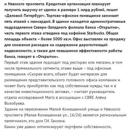
и Невского проспекта. Кредитная организация планирует
получить выручку от сделки в размере 1 млрд рублей, пишет
«Деловой Петербург». Торгово-офисное помещение занимает
пять этажей с мансардой. В здании находятся административные
подразделения Северо-Западного филиала банка «Открытие»,
часть первого этажа отведена под кофейню Starbucks. Общая
площадь объекта – более 5000 кв.м. Офис выставлен на продажу
для снижения расходов на содержание дорогостоящей
недвижимости, а также для повышения эффективности работы
банка, говорят в «Открытии».
Первый этаж здания подходит под ресторан или магазин, в том
числе премиального сегмента, этажи выше – под офисные
помещения. «Скорее всего, объект будет интересен для
размещения представительского головного офиса компании и
может быть приобретён как под собственные нужды, так и в
качестве инвестиционного актива», – считает руководитель
отдела исследований Maris в ассоциации с CBRE Алёна
Волобуева.
Здание на пересечении Малой Конюшенной улицы и Невского
проспекта (Малая Конюшенная ул., 16/26) является региональным
памятником, это дом Г.И. Гансена.
Банки уже давно оптимизируют портфели собственности,