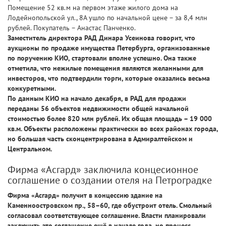
Помещение 52 кв.м на первом этаже жилого дома на
Лодейнопольской ул., 8А ушло по начальной цене – за 8,4 млн
рублей. Покупатель – Анастас Панченко.
Заместитель директора РАД Динара Усеинова говорит, что
аукционы по продаже имущества Петербурга, организованные
по поручению КИО, стартовали вполне успешно. Она также
отметила, что нежилые помещения являются желанными для
инвесторов, что подтвердили торги, которые оказались весьма
конкуретными.
По данным КИО на начало декабря, в РАД для продажи
переданы 56 объектов недвижимости общей начальной
стоимостью более 820 млн рублей. Их общая площадь – 19 000
кв.м. Объекты расположены практически во всех районах города,
но большая часть сконцентрирована в Адмиралтейском и
Центральном.
Фирма «Асгард» заключила концесионное
соглашение о создании отеля на Петроградке
Фирма «Асгард» получит в концессию здание на
Каменноостровском пр., 58–60, где обустроит отель. Смольный
согласовал соответствующее соглашение. Власти планировали
заключить это соглашение ещё в начале года, но процесс