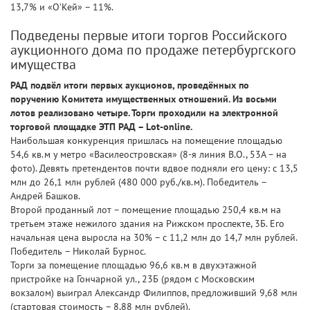
13,7% и «О’Кей» – 11%.
Подведены первые итоги торгов Российского
аукционного дома по продаже петербургского
имущества
РАД подвёл итоги первых аукционов, проведённых по
поручению Комитета имущественных отношений. Из восьми
лотов реализовано четыре. Торги проходили на электронной
торговой площадке ЭТП РАД – Lot-online.
Наибольшая конкуренция пришлась на помещение площадью
54,6 кв.м у метро «Василеостровская» (8-я линия В.О., 53А – на
фото). Девять претендентов почти вдвое подняли его цену: с 13,5
млн до 26,1 млн рублей (480 000 руб./кв.м). Победитель –
Андрей Башков.
Второй проданный лот – помещение площадью 250,4 кв.м на
третьем этаже нежилого здания на Рижском проспекте, 3Б. Его
начальная цена выросла на 30% – с 11,2 млн до 14,7 млн рублей.
Победитель – Николай Бурнос.
Торги за помещение площадью 96,6 кв.м в двухэтажной
пристройке на Гончарной ул., 23Б (рядом с Московским
вокзалом) выиграл Александр Филиппов, предложивший 9,68 млн
(стартовая стоимость – 8,88 млн рублей).