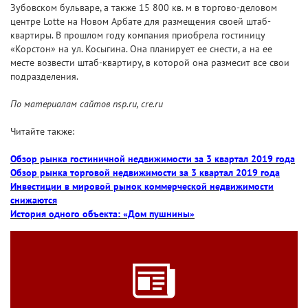
Зубовском бульваре, а также 15 800 кв. м в торгово-деловом
центре Lotte на Новом Арбате для размещения своей штаб-
квартиры. В прошлом году компания приобрела гостиницу
«Корстон» на ул. Косыгина. Она планирует ее снести, а на ее
месте возвести штаб-квартиру, в которой она размесит все свои
подразделения.
По материалам сайтов nsp.ru, cre.ru
Читайте также:
Обзор рынка гостиничной недвижимости за 3 квартал 2019 года
Обзор рынка торговой недвижимости за 3 квартал 2019 года
Инвестиции в мировой рынок коммерческой недвижимости
снижаются
История одного объекта: «Дом пушнины»