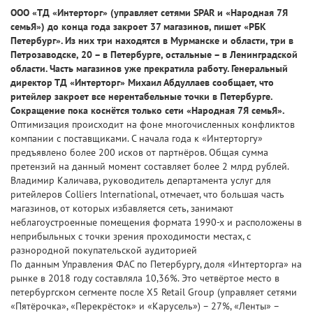
ООО «ТД «Интерторг» (управляет сетями SPAR и «Народная 7Я
семьЯ») до конца года закроет 37 магазинов, пишет «РБК
Петербург». Из них три находятся в Мурманске и области, три в
Петрозаводске, 20 – в Петербурге, остальные – в Ленинградской
области. Часть магазинов уже прекратила работу. Генеральный
директор ТД «Интерторг» Михаил Абдуллаев сообщает, что
ритейлер закроет все нерентабельные точки в Петербурге.
Сокращение пока коснётся только сети «Народная 7Я семьЯ».
Оптимизация происходит на фоне многочисленных конфликтов
компании с поставщиками. С начала года к «Интерторгу»
предъявлено более 200 исков от партнёров. Общая сумма
претензий на данный момент составляет более 2 млрд рублей.
Владимир Каличава, руководитель департамента услуг для
ритейлеров Colliers International, отмечает, что большая часть
магазинов, от которых избавляется сеть, занимают
неблагоустроенные помещения формата 1990-х и расположены в
неприбыльных с точки зрения проходимости местах, с
разнородной покупательской аудиторией
По данным Управления ФАС по Петербургу, доля «Интерторга» на
рынке в 2018 году составляла 10,36%. Это четвёртое место в
петербургском сегменте после X5 Retail Group (управляет сетями
«Пятёрочка», «Перекрёсток» и «Карусель») – 27%, «Ленты» –