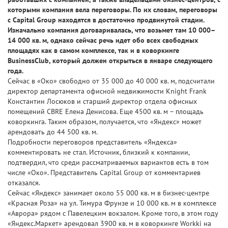
которыми компания вела переговоры. По их словам, переговоры
с Capital Group находятся в достаточно продвинутой стадии.
Изначально компания договаривалась, что возьмет там 10 000–
14 000 кв. м, однако сейчас речь идет обо всех свободных
площадях как в самом комплексе, так и в коворкинге
BusinessClub, который должен открыться в январе следующего
года.
Сейчас в «Око» свободно от 35 000 до 40 000 кв. м, подсчитали
директор департамента офисной недвижимости Knight Frank
Константин Лосюков и старший директор отдела офисных
помещений CBRE Елена Денисова. Еще 4500 кв. м – площадь
коворкинга. Таким образом, получается, что «Яндекс» может
арендовать до 44 500 кв. м.
Подробности переговоров представитель «Яндекса»
комментировать не стал. Источник, близкий к компании,
подтвердил, что среди рассматриваемых вариантов есть в том
числе «Око». Представитель Capital Group от комментариев
отказался.
Сейчас «Яндекс» занимает около 55 000 кв. м в бизнес-центре
«Красная Роза» на ул. Тимура Фрунзе и 10 000 кв. м в комплексе
«Аврора» рядом с Павелецким вокзалом. Кроме того, в этом году
«Яндекс.Маркет» арендовал 3900 кв. м в коворкинге Workki на