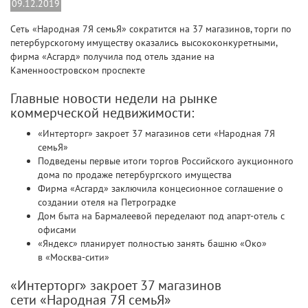
09.12.2019
Сеть «Народная 7Я семьЯ» сократится на 37 магазинов, торги по
петербурскогому имуществу оказались высококонкуретными,
фирма «Асгард» получила под отель здание на
Каменноостровском проспекте
Главные новости недели на рынке
коммерческой недвижимости:
«Интерторг» закроет 37 магазинов сети «Народная 7Я
семьЯ»
Подведены первые итоги торгов Российского аукционного
дома по продаже петербургского имущества
Фирма «Асгард» заключила концесионное соглашение о
создании отеля на Петроградке
Дом быта на Бармалеевой переделают под апарт-отель с
офисами
«Яндекс» планирует полностью занять башню «Око»
в «Москва-сити»
«Интерторг» закроет 37 магазинов
сети «Народная 7Я семьЯ»