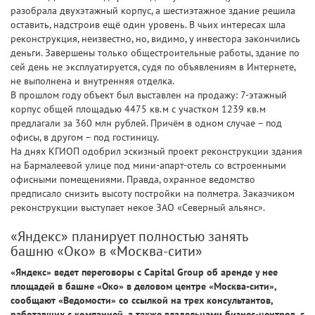
разобрала двухэтажный корпус, а шестиэтажное здание решила
оставить, надстроив ещё один уровень. В чьих интересах шла
реконструкция, неизвестно, но, видимо, у инвестора закончились
деньги. Завершены только общестроительные работы, здание по
сей день не эксплуатируется, судя по объявлениям в Интернете,
не выполнена и внутренняя отделка.
В прошлом году объект был выставлен на продажу: 7-этажный
корпус общей площадью 4475 кв.м с участком 1239 кв.м
предлагали за 360 млн рублей. Причём в одном случае – под
офисы, в другом – под гостиницу.
На днях КГИОП одобрил эскизный проект реконструкции здания
на Бармалеевой улице под мини-апарт-отель со встроенными
офисными помещениями. Правда, охранное ведомство
предписало снизить высоту постройки на полметра. Заказчиком
реконструкции выступает некое ЗАО «Северный альянс».
«Яндекс» планирует полностью занять
башню «Око» в «Москва-сити»
«Яндекс» ведет переговоры с Capital Group об аренде у нее
площадей в башне «Око» в деловом центре «Москва-сити»,
сообщают «Ведомости» со ссылкой на трех консультантов,
работавших с компанией, а также владельцами бизнес-центров, с