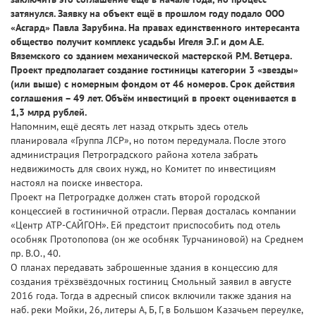
затянулся. Заявку на объект ещё в прошлом году подало ООО
«Асгард» Павла Зарубина. На правах единственного интересанта
общество получит комплекс усадьбы Игеля Э.Г. и дом А.Е.
Вяземского со зданием механической мастерской Р.М. Ветцера.
Проект предполагает создание гостиницы категории 3 «звезды»
(или выше) с номерным фондом от 46 номеров. Срок действия
соглашения – 49 лет. Объём инвестиций в проект оценивается в
1,3 млрд рублей.
Напомним, ещё десять лет назад открыть здесь отель
планировала «Группа ЛСР», но потом передумала. После этого
администрация Петроградского района хотела забрать
недвижимость для своих нужд, но Комитет по инвестициям
настоял на поиске инвестора.
Проект на Петроградке должен стать второй городской
концессией в гостиничной отрасли. Первая досталась компании
«Центр АТР-САЙГОН». Ей предстоит приспособить под отель
особняк Протопопова (он же особняк Турчаниновой) на Среднем
пр. В.О., 40.
О планах передавать заброшенные здания в концессию для
создания трёхзвёздочных гостиниц Смольный заявил в августе
2016 года. Тогда в адресный список включили также здания на
наб. реки Мойки, 26, литеры А, Б, Г, в Большом Казачьем переулке,