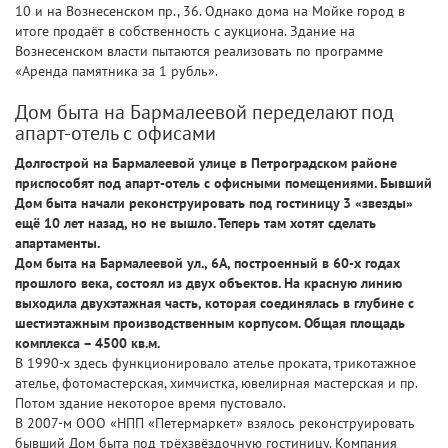
10 и на Вознесенском пр., 36. Однако дома на Мойке город в
итоге продаёт в собственность с аукциона. Здание на
Вознесенском власти пытаются реализовать по программе
«Аренда памятника за 1 рубль».
Дом быта на Бармалеевой переделают под
апарт-отель с офисами
Долгострой на Бармалеевой улице в Петроградском районе
приспособят под апарт-отель с офисными помещениями. Бывший
Дом быта начали реконструировать под гостиницу 3 «звезды»
ещё 10 лет назад, но не вышло. Теперь там хотят сделать
апартаменты.
Дом быта на Бармалеевой ул., 6А, построенный в 60-х годах
прошлого века, состоял из двух объектов. На красную линию
выходила двухэтажная часть, которая соединялась в глубине с
шестиэтажным производственным корпусом. Общая площадь
комплекса – 4500 кв.м.
В 1990-х здесь функционировало ателье проката, трикотажное
ателье, фотомастерская, химчистка, ювелирная мастерская и пр.
Потом здание некоторое время пустовало.
В 2007-м ООО «НПП «Петермаркет» взялось реконструировать
бывший Дом быта под трёхзвёздочную гостиницу. Компания