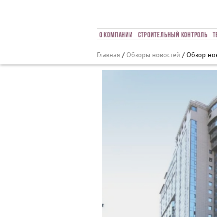
Array ( [0] => 2020 [1] => 03 [2] => 03 [3] => 427 )
О Компании
Строительный Контроль
Т
Главная
/
Обзоры новостей
/ Обзор нов