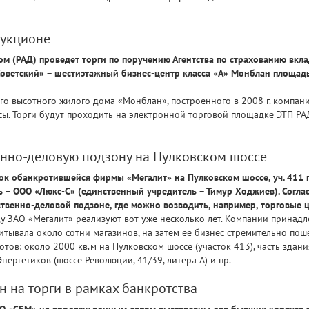
аукционе
м (РАД) проведет торги по поручению Агентства по страхованию вкла
ветский» – шестиэтажный бизнес-центр класса «А» Монблан площадью 
ого высотного жилого дома «Монблан», построенного в 2008 г. компан
ы. Торги будут проходить на электронной торговой площадке ЭТП РАД 
енно-деловую подзону на Пулковском шоссе
ок обанкротившейся фирмы «Мегалит» на Пулковском шоссе, уч. 411 
ль – ООО «Люкс-С» (единственный учредитель – Тимур Ходжиев). Согл
ственно-деловой подзоне, где можно возводить, например, торговые 
у ЗАО «Мегалит» реализуют вот уже несколько лет. Компании принадл
итывала около сотни магазинов, на затем её бизнес стремительно пошё
ов: около 2000 кв.м на Пулковском шоссе (участок 413), часть здани
нергетиков (шоссе Революции, 41/39, литера А) и пр.
н на торги в рамках банкротства
О «СБМ» на продажу единым лотом выставлены два бывших корпуса за