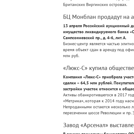
Британских Виргинских островах.
БЦ Монблан продадут на 
13 апреля Российский аукционный до
имущество ликвидируемого банка «Со
Сампсониевский пр., д. 4-6, лит. А.
Бизнес-центр является частью элитн
время объект сдан в аренду под офис
млн руб.
«Люкс-С» купила обществ
Компания «Люкс-С» приобрела участ
сделки – 64,5 млн рублей. Покупате
застройки участок относится к обще
Активы обанкротившегося в 2017 год
«Метрика», которая к 2014 году насч
Непроданными остаются несколько лот
пересечении шоссе Революции и пр. Э
Завод «Арсенал» выставле
В рамках процедуры банкротства ОО