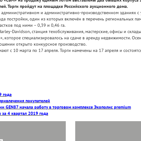
ей. Торги пройдут на площадке Российского аукционного дома.
административном и административно-производственном зданиях с уча
ода постройки, один из которых включён в перечень региональных п
стков под ними – 0,39 и 0,46 га.
rley-Davidson, станция техобслуживания, мастерские, офисы и склады
 которое специализировалось на сдаче в аренду недвижимости. Осен
ношении открыто конкурсное производство.
мают с 10 марта по 17 апреля. Торги намечены на 17 апреля и состоят
9 года
привлечения покупателей
и GEN87 начала работу в торговом комплексе Экополис premium
за 4 квартал 2019 года