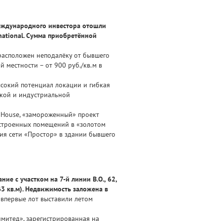
международного инвестора отошли
national. Сумма приобретённой
расположен неподалёку от бывшего
 местности – от 900 руб./кв.м в
сокий потенциал локации и гибкая
ской и индустриальной
r House, «замороженный» проект
 встроенных помещений в «золотом
ия сети «Простор» в здании бывшего
е с участком на 7-й линии В.О., 62,
43 кв.м). Недвижимость заложена в
 впервые лот выставили летом
имитед», зарегистрированная на