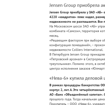
Jensen Group приобрела а
Jensen Group приобрела у ЗАО «АБ»
4220 «квадратов» плюс надел, разме
недвижимости не разглашается. Все 
На Московском шоссе ЗАО «АБ» упра
комбината «Самсон», территория кото
месяц.
«Решающим фактором при выборе объ
конфигурация помещений», – проком
недвижимости Colliers International.
В Петербурге Jensen Group принадле
«Петровский арсенал» в Сестрорецке
треугольнике». Помимо этого, в окт
центра исполнения заказов «Юлмарт»
«Нева-6» купила деловой
В рамках процедуры банкротства ООО
корпус 2, лит. А. Это четырёхэтажны
АО «Банк «Объединённый капитал». С
прошлого года. Тогда начальная цена
Покупатель – ООО «Нева-6», учредит