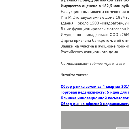
Имущество оценено в 182,5 млн рубл
На аукцион выставлены помещения в 
И и М. Это двухэтажные дома 1884 г
здания – около 1500 «квадратов», уча
В них функционировали мотосалон Ha
Имущество принадлежало ООО «СБМ»,
фирма признана банкротом, в её от
Заявки на участие в аукционе прини
Российского аукционного дома.
По материалам сайтов nsp.ru, cre.ru
Читайте также:
Обзор рынка земли за 4 квартал 201
Торговая недвижимость: 5 идей для 
Клиника инновационной косметологи
Обзор рынка офисной недвижимости 