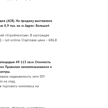
дов (АСВ). На продажу выставлено
8,9 тыс. кв. м. Адрес: Большой
ией «Строймонтаж». В настоящее
– Lot-online. Стартовая цена – 686,8
площадью 49 113 кв.м. Стоимость
асно Правилам землепользования и
центры.
ежала недвижимость сети DIY
л на спад.
я торгового комплекса на
вода «Арсенал» с участками.