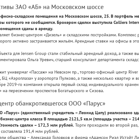
ктивы ЗАО «АБ» на Московском шоссе
 офисно-складские помещения на Московском шоссе, 25. В портфель 
ры которого не сообщаются. Брокером сделки выступила Colliers Inter
помещения сданы в аренду.
вляет бизнес-центром «Дизель» и складскими постройками. Комплекс 
рого активно застраивается жильём. Арендные ставки на офисы в этой
екта для Jensen Group стали стабильный арендный доход, а также вы
ментировала Ольга Уревич, старший консультант департамента склад
жит универмаг «Пассаж» на Невском пр., торгово-офисный центр Rive
, БЦ «Аэроплаза» у аэропорта Пулково, а также несколько квартир и
ябре 2019-го компания открыла первый склад индивидуального хранен
 на пересечении проспектов Богатырского и Сизова.
 центр обанкротившегося ООО «Парус»
 «Парус» (единственный учредитель – Леонид Цапу) реализовано здани
й бизнес-центра класса В площадью 2121,5 кв.м (площадь участка – 21
тоимость сделки – 172,3 млн рублей.
Торги проходили во второй раз,
 составляла 191,4 млн рублей.
ели общества – Александр Головков и фирма «Адамсон Риэл Истэйт Л