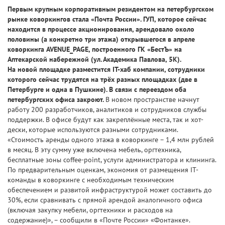
Первым крупным корпоративным резидентом на петербургском
рынке коворкингов стала «Почта России». ГУП, которое сейчас
находится в процессе акционирования, арендовало около
половины (а конкретно три этажа) открывшегося в апреле
коворкинга AVENUE_PAGE, построенного ГК «БестЪ» на
Аптекарской набережной (ул. Академика Павлова, 5К).
На новой площадке разместится IT-хаб компании, сотрудники
которого сейчас трудятся на трёх разных площадках (две в
Петербурге и одна в Пушкине). В связи с переездом оба
петербургских офиса закроют.
В новом пространстве начнут
работу 200 разработчиков, аналитиков и сотрудников службы
поддержки. В офисе будут как закреплённые места, так и хот-
дески, которые используются разными сотрудниками.
«Стоимость аренды одного этажа в коворкинге – 1,4 млн рублей
в месяц. В эту сумму уже включена мебель, оргтехника,
бесплатные зоны coffee-point, услуги администратора и клининга.
По предварительным оценкам, экономия от размещения IT-
команды в коворкинге с необходимым техническим
обеспечением и развитой инфраструктурой может составить до
30%, если сравнивать с прямой арендой аналогичного офиса
(включая закупку мебели, оргтехники и расходов на
содержание)», – сообщили в «Почте России» «Фонтанке».