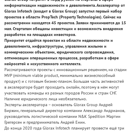
информатизации недвижимости и девелопмента. Акселератор от
Glorax Infotech (входит в Glorax Group) запустил первый набор
проектов в области PropTech (Property Technologies). Сейчас на
рассмотрении находятся 45 проектов. Заявки принимаются до 15
мая. Стартапам обещаны инвестиции и возможность внедрения
разработок на площадках инвесторов.
Приоритет отдаётся проектам из области недвижимости и
девелопмента, инфраструктуры, управления жилыми и
коммерческими объектами, юридического сопровождения,
оптимизации операционных процессов, разработкам в сфере
нейросетей и искусственного интеллекта.
Рассматриваются проекты с инновационным решением, на стадии
MVP (minimum viable product, минимально жизнеспособный
продукт) и с готовым бизнес-планом. Большая часть активностей
в акселераторе будет проходить онлайн, поэтому в нём могут
участвовать команды из разных городов России и стран СНГ.
Наличие юридического лица необязательно.
Эксперты акселератора – основатель Glorax Group Андрей
Биржин, генеральный директор компании Александр Андрианов,
руководитель логистической компании N&K Spedition Мартин
Грегерсен и предприниматель Андрей Енин.
До конца 2020 года Glorax Infotech планирует провести ещё три