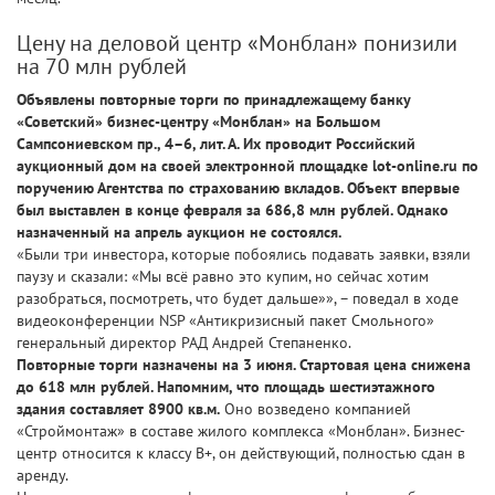
Цену на деловой центр «Монблан» понизили
на 70 млн рублей
Объявлены повторные торги по принадлежащему банку
«Советский» бизнес-центру «Монблан» на Большом
Сампсониевском пр., 4–6, лит. А. Их проводит Российский
аукционный дом на своей электронной площадке lot-online.ru по
поручению Агентства по страхованию вкладов. Объект впервые
был выставлен в конце февраля за 686,8 млн рублей. Однако
назначенный на апрель аукцион не состоялся.
«Были три инвестора, которые побоялись подавать заявки, взяли
паузу и сказали: «Мы всё равно это купим, но сейчас хотим
разобраться, посмотреть, что будет дальше»», – поведал в ходе
видеоконференции NSP «Антикризисный пакет Смольного»
генеральный директор РАД Андрей Степаненко.
Повторные торги назначены на 3 июня. Стартовая цена снижена
до 618 млн рублей. Напомним, что площадь шестиэтажного
здания составляет 8900 кв.м.
Оно возведено компанией
«Строймонтаж» в составе жилого комплекса «Монблан». Бизнес-
центр относится к классу В+, он действующий, полностью сдан в
аренду.