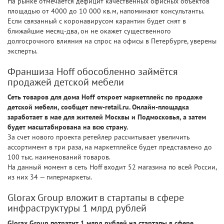
На рынке отмечается дефицит качественных офисных объектов
площадью от 4000 до 10 000 кв.м, напоминают консультанты.
Если связанный с коронавирусом карантин будет снят в
ближайшие месяц-два, он не окажет существенного
долгосрочного влияния на спрос на офисы в Петербурге, уверены
эксперты.
Франшиза Hoff обособленно займётся
продажей детской мебели
Сеть товаров для дома Hoff откроет маркетплейс по продаже
детской мебели, сообщет new-retail.ru. Онлайн-площадка
заработает в мае для жителей Москвы и Подмосковья, а затем
будет масштабирована на всю страну.
За счет нового проекта ретейлер рассчитывает увеличить
ассортимент в три раза, на маркетплейсе будет представлено до
100 тыс. наименований товаров.
На данный момент в сеть Hoff входит 52 магазина по всей России,
из них 34 — гипермаркеты.
Glorax Group вложит в стартапы в сфере
инфраструктуры 1 млрд рублей
Glorax Group потратит 1 млрд рублей на стартапы в сфере