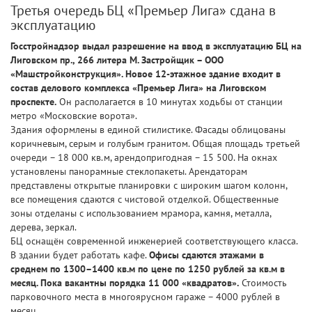
Третья очередь БЦ «Премьер Лига» сдана в
эксплуатацию
Госстройнадзор выдал разрешение на ввод в эксплуатацию БЦ на
Лиговском пр., 266 литера М. Застройщик – ООО
«Машстройконструкция». Новое 12-этажное здание входит в
состав делового комплекса «Премьер Лига» на Лиговском
проспекте.
Он располагается в 10 минутах ходьбы от станции
метро «Московские ворота».
Здания оформлены в единой стилистике. Фасады облицованы
коричневым, серым и голубым гранитом. Общая площадь третьей
очереди – 18 000 кв.м, арендопригодная – 15 500. На окнах
установлены панорамные стеклопакеты. Арендаторам
представлены открытые планировки с широким шагом колонн,
все помещения сдаются с чистовой отделкой. Общественные
зоны отделаны с использованием мрамора, камня, металла,
дерева, зеркал.
БЦ оснащён современной инженерией соответствующего класса.
В здании будет работать кафе.
Офисы сдаются этажами в
среднем по 1300–1400 кв.м по цене по 1250 рублей за кв.м в
месяц. Пока вакантны порядка 11 000 «квадратов».
Стоимость
парковочного места в многоярусном гараже – 4000 рублей в
месяц.