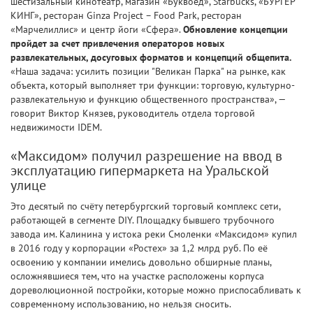
шестизальный кинотеатр, магазин «Буквоед», Starbucks, «БУРГЕР
КИНГ», ресторан Ginza Project – Food Park, ресторан
«Марчелиллис» и центр йоги «Сфера».
Обновление концепции
пройдет за счет привлечения операторов новых
развлекательных, досуговых форматов и концепций общепита.
«Наша задача: усилить позиции "Великан Парка" на рынке, как
объекта, который выполняет три функции: торговую, культурно-
развлекательную и функцию общественного пространства», —
говорит Виктор Князев, руководитель отдела торговой
недвижимости IDEM.
«Максидом» получил разрешение на ввод в
эксплуатацию гипермаркета на Уральской
улице
Это десятый по счёту петербургский торговый комплекс сети,
работающей в сегменте DIY. Площадку бывшего трубочного
завода им. Калинина у истока реки Смоленки «Максидом» купил
в 2016 году у корпорации «Ростех» за 1,2 млрд руб. По её
освоению у компании имелись довольно обширные планы,
осложнявшиеся тем, что на участке расположены корпуса
дореволюционной постройки, которые можно приспосабливать к
современному использованию, но нельзя сносить.