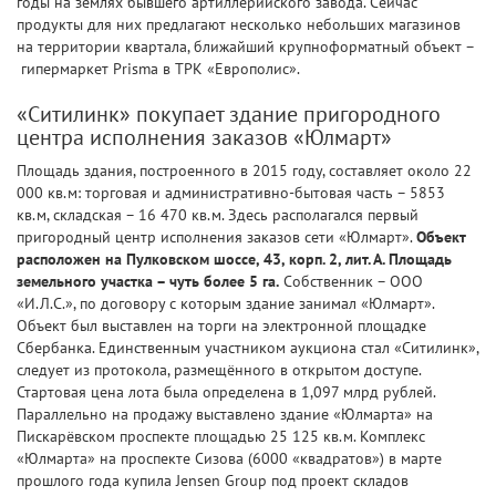
годы на землях бывшего артиллерийского завода. Сейчас
продукты для них предлагают несколько небольших магазинов
на территории квартала, ближайший крупноформатный объект –
гипермаркет Prisma в ТРК «Европолис».
«Ситилинк» покупает здание пригородного
центра исполнения заказов «Юлмарт»
Площадь здания, построенного в 2015 году, составляет около 22
000 кв.м: торговая и административно-бытовая часть – 5853
кв.м, складская – 16 470 кв.м. Здесь располагался первый
пригородный центр исполнения заказов сети «Юлмарт».
Объект
расположен на Пулковском шоссе, 43, корп. 2, лит. А. Площадь
земельного участка – чуть более 5 га.
Собственник – ООО
«И.Л.С.», по договору с которым здание занимал «Юлмарт».
Объект был выставлен на торги на электронной площадке
Сбербанка. Единственным участником аукциона стал «Ситилинк»,
следует из протокола, размещённого в открытом доступе.
Стартовая цена лота была определена в 1,097 млрд рублей.
Параллельно на продажу выставлено здание «Юлмарта» на
Пискарёвском проспекте площадью 25 125 кв.м. Комплекс
«Юлмарта» на проспекте Сизова (6000 «квадратов») в марте
прошлого года купила Jensen Group под проект складов