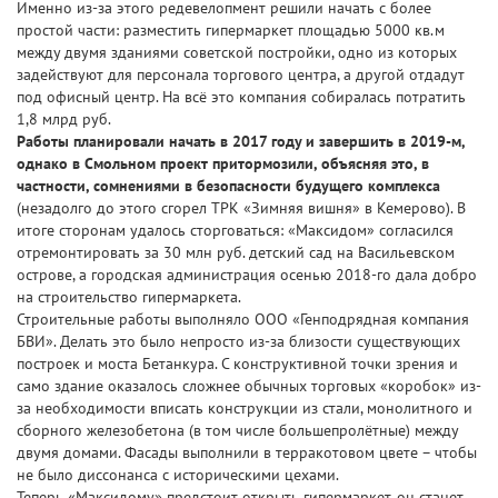
Именно из-за этого редевелопмент решили начать с более
простой части: разместить гипермаркет площадью 5000 кв.м
между двумя зданиями советской постройки, одно из которых
задействуют для персонала торгового центра, а другой отдадут
под офисный центр. На всё это компания собиралась потратить
1,8 млрд руб.
Работы планировали начать в 2017 году и завершить в 2019-м,
однако в Смольном проект притормозили, объясняя это, в
частности, сомнениями в безопасности будущего комплекса
(незадолго до этого сгорел ТРК «Зимняя вишня» в Кемерово). В
итоге сторонам удалось сторговаться: «Максидом» согласился
отремонтировать за 30 млн руб. детский сад на Васильевском
острове, а городская администрация осенью 2018-го дала добро
на строительство гипермаркета.
Строительные работы выполняло ООО «Генподрядная компания
БВИ». Делать это было непросто из-за близости существующих
построек и моста Бетанкура. С конструктивной точки зрения и
само здание оказалось сложнее обычных торговых «коробок» из-
за необходимости вписать конструкции из стали, монолитного и
сборного железобетона (в том числе большепролётные) между
двумя домами. Фасады выполнили в терракотовом цвете – чтобы
не было диссонанса с историческими цехами.
Теперь «Максидому» предстоит открыть гипермаркет, он станет