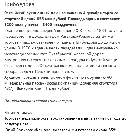
Грибоедова
Российский аукционный дом назначил на 4 декабря торги со
стартовой ценой 853 млн рублей. Площадь здания составляет
9200 кв.м, участка – 3400 «квадратов».
Здание построено в первой половине XIX века. В 1884 году его
перестроили в доходный дом Ратькова-Рожнова, затем – в
торговый пассаж с галереей от канала Грибоедова до Думской
улицы. В 1970-х здание вновь переделали – для центральных
железнодорожных касс Октябрьской железной дороги.
Внутренняя галерея со сквозным проходом к Думской улице
была перестроена. Объект расположен напротив Казанского
собора, рядом с Невским проспектом.
Аукцион пройдёт в электронной форме по поручению АО
«Федеральная пассажирская компания» (дочерняя структура
РЖД). Шаг аукциона – 1 млн рублей.
По материалам сайтов cre.ru и nsp.ru
Читайте также:
Торговая недвижимость: восстановление рынка займёт от года до
полутора лет
Юрий Борисов: «Как арендодатели, мы потеряли около 85%