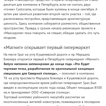
десятым для компании в Петербурге, если не считать двух
«точек» Castorama, которые были куплены в конце сентября. А
затем уже заняться развитием второй части участка – той, где
расположены постройки, представляющие архитектурную
ценность. Здесь компания собирается разместить общественное
пространство. Правда, о сроках начала реализации проекта в
«Максидоме» пока говорить не спешат, обещая сделать это чуть
позднее.
«Магнит» открывает первый гипермаркет
На месте Spar на углу Кушелевской дороги и пр. Маршала
Блюхера откроется первый в Петербурге гипермаркет «Магнит».
Запуск магазина запланирован до конца года. «Это будет
торговая точка, разработанная по оригинальной концепции
специально для Северной столицы»,
– поясняют в компании.
ТК на углу проспекта Маршала Блюхера и Кушелевской дороги,
где непродолжительное время работал гипермаркет Spar, был
введён в эксплуатацию около года назад. Объект площадью 8500
кв.м принадлежит ООО «Северная столица».
Торговый комплекс районного масштаба рассчитан на
многочисленных жителей новостроек, появившихся в последние