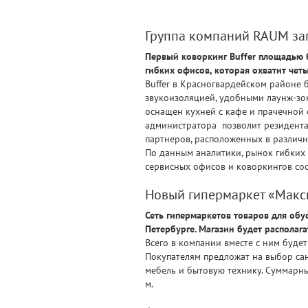
Группа компаний RAUM запу
Первый коворкинг Buffer площадью б
гибких офисов, которая охватит чет
Buffer в Красногвардейском районе
звукоизоляцией, удобными лаунж-зо
оснащен кухней с кафе и прачечной 
администратора позволит резидента
партнеров, расположенных в различн
По данным аналитики, рынок гибких
сервисных офисов и коворкингов сос
Новый гипермаркет «Макси
Сеть гипермаркетов товаров для обу
Петербурге. Магазин будет располага
Всего в компании вместе с ним буде
Покупателям предложат на выбор сант
мебель и бытовую технику. Суммарные
м.