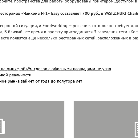
проекте, пространства для работы оборудованы принтером, доступом в
есторанах «Чайхона №1» Easy составляет 700 руб., в VASILCHUKI Chaih
епростой ситуации, и Foodworking — решение, которое не требует д
. В ближайшее время к проекту присоединятся 3 заведения сети «Ко
роекте появятся еще несколько ресторанных сетей, расположенных в р
 на рынке, объём сделок с офисными площадями не упал
овой реальности
ние рынка займёт от года до полутора лет