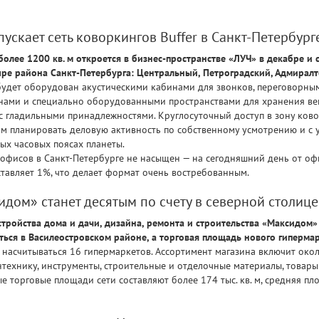
скает сеть коворкингов Buffer в Санкт-Петербург
олее 1200 кв. м откроется в бизнес-пространстве «ЛУЧ» в декабре и
ыре района Санкт-Петербурга: Центральный, Петроградский, Адмирал
 будет оборудован акустическими кабинами для звонков, переговорн
нами и специально оборудованными пространствами для хранения веще
с гладильными принадлежностями. Круглосуточный доступ в зону ково
м планировать деловую активность по собственному усмотрению и с 
ых часовых поясах планеты.
 офисов в Санкт-Петербурге не насыщен — на сегодняшний день от о
тавляет 1%, что делает формат очень востребованным.
дом» станет десятым по счету в северной столице
стройства дома и дачи, дизайна, ремонта и строительства «Максидом»
ться в Василеостровском районе, а торговая площадь нового гипермарк
т насчитываться 16 гипермаркетов. Ассортимент магазина включит окол
ехнику, инструменты, строительные и отделочные материалы, товары дл
 торговые площади сети составляют более 174 тыс. кв. м, средняя пло