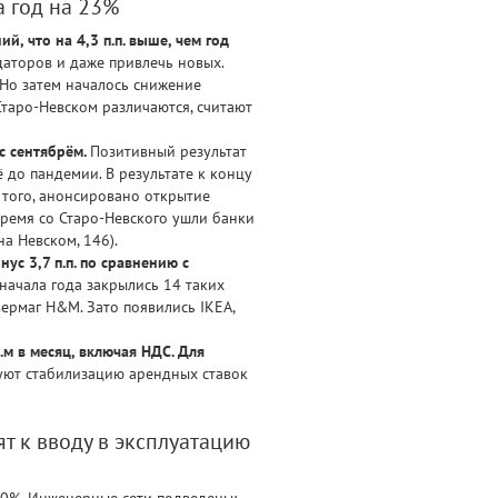
а год на 23%
, что на 4,3 п.п. выше, чем год
даторов и даже привлечь новых.
 Но затем началось снижение
Старо-Невском различаются, считают
 с сентябрём.
Позитивный результат
 до пандемии. В результате к концу
е того, анонсировано открытие
время со Старо-Невского ушли банки
а Невском, 146).
ус 3,7 п.п. по сравнению с
начала года закрылись 14 таких
ивермаг H&M. Зато появились IKEA,
м в месяц, включая НДС. Для
уют стабилизацию арендных ставок
т к вводу в эксплуатацию
00%. Инженерные сети подведены;