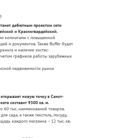
е
 станет дебютным проектом сети
тейский и Красногвардейский.
ыми комнатами с повышенной
й и документов. Также Buffer будет
ркинга и наличие хостес-
учетом графиков работы зарубежных
фисной недвижимости рынок
 открывает новую точку в Санкт-
ета составит 9300 кв. м.
о 60 тыс. наименований товаров.
я сада, а также текстиль, посуду,
щадь каждого магазина – 12 тыс. кв.