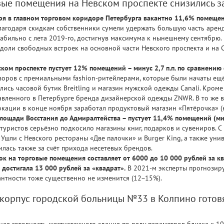
вые помещения на Невском проспекте снизились з
бря в главном торговом коридоре Петербурга вакантно 11,6% помещений
лагодаря скидкам собственники сумели удержать большую часть арен
бильно с лета 2019-го, достигнув максимума к нынешнему сентябрю.
доли свободных встроек на основной части Невского проспекта и на 
ском проспекте пустует 12% помещений – минус 2,7 п.п. по сравнению
оворов с премиальными fashion-ритейлерами, которые были начаты ещё
лись часовой бутик Breitling и магазин мужской одежды Canali. Кром
ставленного в Петербурге бренда дизайнерской одежды ZNWR. В то же 
окации в конце ноября заработал продуктовый магазин «Пятёрочка» (н
площади Восстания до Адмиралтейства – пустует 11,4% помещений (мин
туристов серьёзно подкосило магазины книг, подарков и сувениров. С 
). Ушли с Невского рестораны «Две палочки» и Burger King, а также ун
зилась также за счёт прихода несетевых брендов.
к на торговые помещения составляет от 6000 до 10 000 рублей за кв.
 достигала 13 000 рублей за «квадрат».
В 2021-м эксперты прогнозир
антности тоже существенно не изменится (12−15%).
корпус городской больницы №33 в Колпино готовя
ная готовность шестиэтажного здания по ряду параметров близка к 1