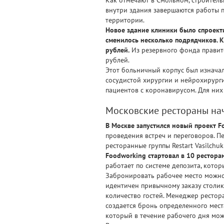
внутри здания завершаются работы п
территории.
Новое здание клиники было спроекти
сменилось несколько подрядчиков. К
рублей.
Из резервного фонда правите
рублей.
Этот больничный корпус был изначал
сосудистой хирургии и нейрохирурги
пациентов с коронавирусом. Для них
Московские рестораны на
В Москве запустился новый проект F
проведения встреч и переговоров. П
ресторанные группы Restart Vasilchu
Foodworking стартовал в 10 ресторан
работает по системе депозита, котор
Забронировать рабочее место можно 
идентичен привычному заказу столик
количество гостей. Менеджер рестор
создается бронь определенного места 
который в течение рабочего дня може