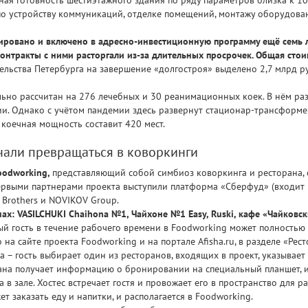
о устройству коммуникаций, отделке помещений, монтажу оборудован
ровано и включено в адресно-инвестиционную программу ещё семь ле
онтракты с ними расторгали из-за длительных просрочек. Общая стои
льства Петербурга на завершение «долгостроя» выделено 2,7 млрд ру
ьно рассчитан на 276 лечебных и 30 реанимационных коек. В нём ра
и. Однако с учётом пандемии здесь развернут стационар-трансформе
 коечная мощность составит 420 мест.
чали превращаться в коворкинги
oodworking,
представляющий собой симбиоз коворкинга и ресторана, 
ервыми партнерами проекта выступили платформа «Сберфуд» (входит в
k Brothers и NOVIKOV Group.
ах: VASILCHUKI Chaihona №1, Чайхоне №1 Easy, Ruski, кафе «Чайковск
ый гость в течение рабочего времени в Foodworking может полностью 
на сайте проекта Foodworking и на портале Afisha.ru, в разделе «Ре
а – гость выбирает один из ресторанов, входящих в проект, указывае
ана получает информацию о бронировании на специальный планшет, ин
в зале. Хостес встречает гостя и провожает его в пространство для раб
т заказать еду и напитки, и располагается в Foodworking.