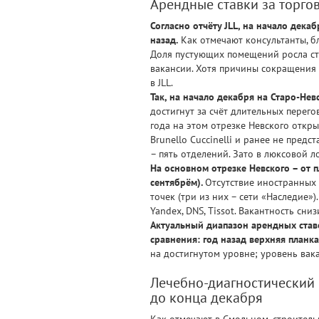
Арендные ставки за торго
Согласно отчёту JLL, на начало дека
назад.
Как отмечают консультанты, б
Доля пустующих помещений росла ста
вакансии. Хотя причины сокращения 
в JLL.
Так, на начало декабря на Старо-Нев
достигнут за счёт длительных перег
года на этом отрезке Невского откры
Brunello Cuccinelli и ранее не пред
– пять отделений. Зато в люксовой л
На основном отрезке Невского – от 
сентябрём).
Отсутствие иностранных 
точек (три из них – сети «Наследие»
Yandex, DNS, Tissot. Вакантность сни
Актуальный диапазон арендных ставо
сравнения: год назад верхняя планка
на достигнутом уровне; уровень вак
Лечебно-диагностический 
до конца декабря
Как отмечают в Смольном, строитель