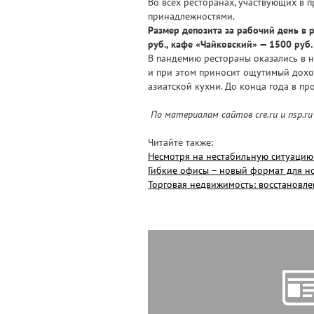
Во всех ресторанах, участвующих в 
принадлежностями.
Размер депозита за рабочий день в р
руб., кафе «Чайковский» — 1500 руб.
В пандемию рестораны оказались в н
и при этом приносит ощутимый доход
азиатской кухни. До конца года в п
По материалам сайтов cre.ru и nsp.ru
Читайте также:
Несмотря на нестабильную ситуацию
Гибкие офисы – новый формат для н
Торговая недвижимость: восстановле