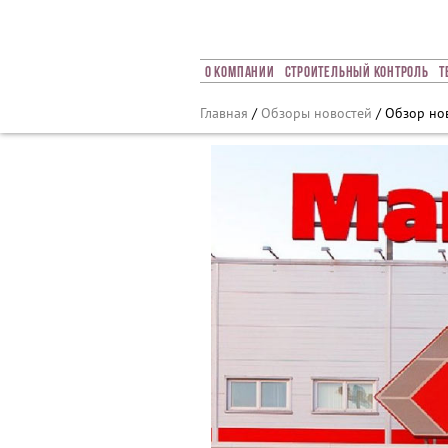
Array ( [0] => 2020 [1] => 12 [2] => 07 [3] => 473 )
О Компании
Строительный Контроль
Т
Главная
/
Обзоры новостей
/ Обзор нов