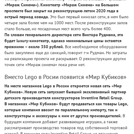
«Мираж Синема»). Кинотеатр «Мираж Синема» на Большом
проспекте был закрыт на реконструкцию летом 2020 года в
острый период ковида.
Это был первый кинозал сети, в нем было
четыре зала более чем на 1000 мест. После реконструкции залов
стало больше, но посадочных мест всего чуть более 400.
По словам генерального директора сети Виктора Рудмана, это
будет luxury-кинотеатр, однако минимальные цены остаются
прежними – около 350 рублей.
Все необходимое оборудование
было закуплено еще до санкций, говорит г-н Рудман. Но затраты
на реализацию проекта не раскрывает. О реконструкции других
точек сети «Мираж синема» пока речи нет.
Вместо Lego в Росии появится «Мир Кубиков»
На месте магазинов Lego в России откроется новая сеть «Мир
Кубиков». Новую сеть запускает бывший эксклюзивный партнер
датского производителя конструкторов Inventive Retail Group.
В магазинах «Мир Кубиков» будут продаваться как товары Lego,
которые компания ввозит по параллельному импорту, так и
конструкторы и аксессуары к ним от других производителей.
В
будущем компания добавит развивающие игрушки, а также
рассматривает производство товаров под собственной торговой
маркой. В текущем году Inventive Retail Group не планирует