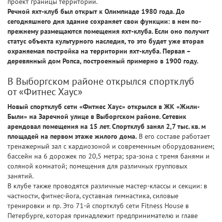
проект границы территории.
Речной яхт-клуб был открыт к Олимпиаде 1980 года. До
сегодняшнего дня здание сохраняет свои функции: в нем по-
прежнему размещаются помещения яхт-клуба. Если оно получит
статус объекта культурного наследия, то это будет уже вторая
охраняемая постройка на территории яхт-клуба. Первая –
деревянный дом Ропса, построенный примерно в 1900 году.
В Выборгском районе открылся спортклуб
от «Фитнес Хаус»
Новый спортклуб сети «Фитнес Хаус» открылся в ЖК «Жили-
Были» на Заречной улице в Выборгском районе. Сетевик
арендовал помещения на 15 лет. Спортклуб занял 2,7 тыс. кв. м
площадей на первом этаже жилого дома.
В его составе работает
тренажерный зал с кардиозоной и современным оборудованием;
бассейн на 6 дорожек по 20,5 метра; spa-зона с тремя банями и
соляной комнатой; помещения для различных групповых
занятий.
В клубе также проводятся различные мастер-классы и секции: в
частности, фитнес-йога, суставная гимнастика, силовые
тренировки и пр. Это 71-й спортклуб сети Fitness House в
Петербурге, которая принадлежит предпринимателю и главе