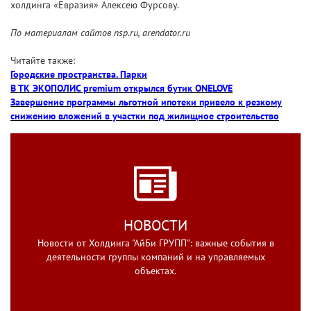
холдинга «Евразия» Алексею Фурсову.
По материалам сайтов nsp.ru, arendator.ru
Читайте также:
Городские пространства. Парки
В ТК ЭКОПОЛИС premium открылся бутик ONELOVE
Завершение программы льготной ипотеки привело к резкому
снижению вложений в участки под жилищное строительство
НОВОСТИ
Новости от Холдинга "АйБи ГРУПП": важные события в
деятельности группы компаний и на управляемых
объектах.