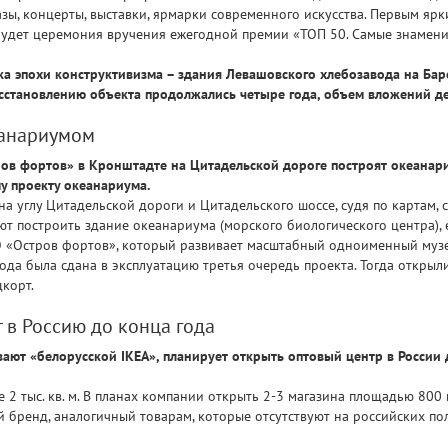
казы, концерты, выставки, ярмарки современного искусства. Первым я
 будет церемония вручения ежегодной премии «ТОП 50. Самые знамен
ка эпохи конструктивизма – здания Левашовского хлебозавода на Бар
сстановлению объекта продолжались четыре года, объем вложений де
еанариумом
ров фортов» в Кронштадте на Цитадельской дороге построят океанар
у проекту океанариума.
на углу Цитадельской дороги и Цитадельского шоссе, судя по картам, 
ют построить здание океанариума (морского биологического центра), 
 «Остров фортов», который развивает масштабный одноименный музе
ода была сдана в эксплуатацию третья очередь проекта. Тогда открыл
корт.
 в Россию до конца года
ют «белорусской IKEA», планирует открыть оптовый центр в России 
 2 тыс. кв. м. В планах компании открыть 2-3 магазина площадью 800 к
 бренд, аналогичный товарам, которые отсутствуют на российских пол