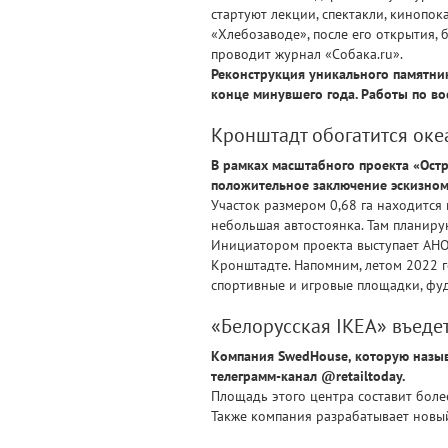
стартуют лекции, спектакли, кинопо
«Хлебозаводе», после его открытия,
проводит журнал «Собака.ru».
Реконструкция уникального памятни
конце минувшего года. Работы по во
Кронштадт обогатится ок
В рамках масштабного проекта «Ост
положительное заключение эскизном
Участок размером 0,68 га находится 
небольшая автостоянка. Там планиру
Инициатором проекта выступает АНО
Кронштадте. Напомним, летом 2022 г
спортивные и игровые площадки, фуд
«Белорусская IKEA» въедет
Компания SwedHouse, которую называ
телеграмм-канал @retailtoday.
Площадь этого центра составит более
Также компания разрабатывает новый