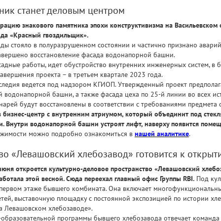
ник станет деловым центром
врацию знакового памятника эпохи конструктивизма на Васильевском о
да «Красный гвоздильщик».
оды стояло в полуразрушенном состоянии и частично признано авари
 завершено восстановление фасада водонапорной башни.
садные работы, идет обустройство внутренних инженерных систем, в 
авершения проекта – в третьем квартале 2023 года.
аследия ведется под надзором КГИОП. Утвержденный проект предпола
 водонапорной башни, а также фасада цеха по 25-й линии во всех ис
нарей будут восстановлены в соответствии с требованиями предмета 
в бизнес-центр с внутренним атриумом, который объединит под сте
и. Внутри водонапорной башни устроят лифт, наверху появится поме
вижимости можно подробно ознакомиться в
нашей аналитике
.
во «Левашовский хлебозавод» готовится к открыт
июня откроется культурно-деловое пространство «Левашовский хлебоз
аботала этой весной. Сюда переехал главный офис Группы RBI.
Под кул
первом этаже бывшего комбината. Она включает многофункциональный
етей, выставочную площадку с постоянной экспозицией по истории хл
а Левашовском хлебозаводе».
-образовательной программы бывшего хлебозавода отвечает команда 