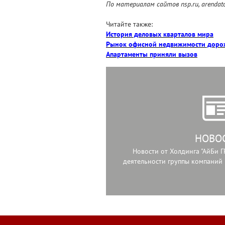
По материалам сайтов nsp.ru, arendato
Читайте также:
История деловых кварталов мира
Рынок офисной недвижимости дорож
Апартаменты приняли вызов
НОВО
Новости от Холдинга "АйБи Г
деятельности группы компаний 