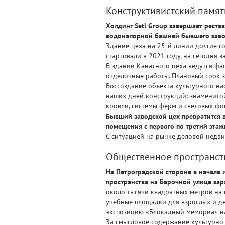
Конструктивистский памят
Холдинг Setl Group завершает реста
водонапорной башней бывшего заво
Здание цеха на 25-й линии долгие г
стартовали в 2021 году, на сегодня
В здании Канатного цеха ведутся фа
отделочные работы. Плановый срок з
Воссоздание объекта культурного н
наших дней конструкций: знаменитой
кровли, системы ферм и световых фо
Бывший заводской цех превратится 
помещения с первого по третий этаж
С ситуацией на рынке деловой нед
Общественное пространст
На Петроградской стороне в начале 
пространства на Барочной улице зар
около тысячи квадратных метров на 
учебные площадки для взрослых и д
экспозицию «Блокадный мемориал н
За смысловое содержание культурно