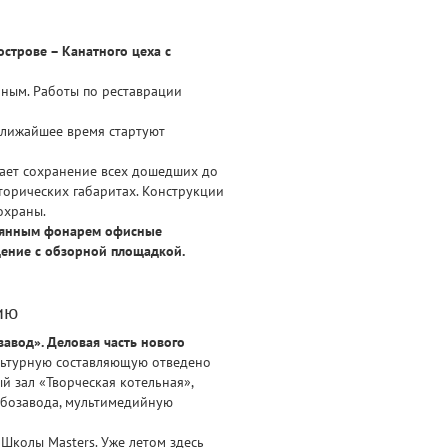
строве – Канатного цеха с
йным. Работы по реставрации
ближайшее время стартуют
гает сохранение всех дошедших до
торических габаритах. Конструкции
охраны.
клянным фонарем офисные
щение с обзорной площадкой.
ию
авод». Деловая часть нового
ьтурную составляющую отведено
 зал «Творческая котельная»,
ебозавода, мультимедийную
Школы Masters. Уже летом здесь