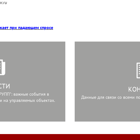
r.ru
ает при падающем спросе
СТИ
КО
РУПП": важные события в
Данные для связи со всеми 
и на управляемых объектах.