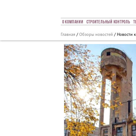
Array ( [0] => 2023 [1] => 05 [2] => 29 [3] => 688 )
О Компании
Строительный Контроль
Т
Главная
/
Обзоры новостей
/ Новости к