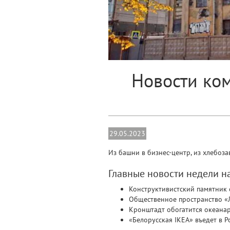
Новости ком
29.05.2023
Из башни в бизнес-центр, из хлебоз
Главные новости недели 
Конструктивистский памятник
Общественное пространство «
Кронштадт обогатится океана
«Белорусская IKEA» въедет в Р