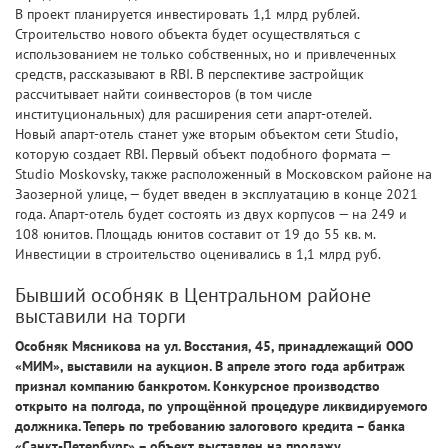
В проект планируется инвестировать 1,1 млрд рублей.
Строительство нового объекта будет осуществляться с
использованием не только собственных, но и привлеченных
средств, рассказывают в RBI. В перспективе застройщик
рассчитывает найти соинвесторов (в том числе
институциональных) для расширения сети апарт-отелей.
Новый апарт-отель станет уже вторым объектом сети Studio,
которую создает RBI. Первый объект подобного формата —
Studio Moskovsky, также расположенный в Московском районе на
Заозерной улице, — будет введен в эксплуатацию в конце 2021
года. Апарт-отель будет состоять из двух корпусов — на 249 и
108 юнитов. Площадь юнитов составит от 19 до 55 кв. м.
Инвестиции в строительство оценивались в 1,1 млрд руб.
Бывший особняк в Центральном районе
выставили на торги
Особняк Мясникова на ул. Восстания, 45, принадлежащий ООО
«МИМ», выставили на аукцион. В апреле этого года арбитраж
признал компанию банкротом. Конкурсное производство
открыто на полгода, по упрощённой процедуре ликвидируемого
должника. Теперь по требованию залогового кредита – банка
«Санкт-Петербург» – объект выставлен на продажу.