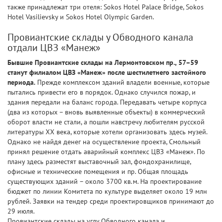
также принадлежат три отеля: Sokos Hotel Palace Bridge, Sokos
Hotel Vasilievsky и Sokos Hotel Olympic Garden.
Провиантские склады у Обводного канала
отдали ЦВЗ «Манеж»
Бывшие Провиантские склады на Лермонтовском пр., 57–59
станут филиалом ЦВЗ «Манеж» после шестилетнего застойного
периода.
Прежде комплексом зданий владели военные, которые
пытались привести его в порядок. Однако случился пожар, и
здания передали на баланс города. Передавать четыре корпуса
(два из которых – вновь выявленные объекты) в коммерческий
оборот власти не стали, а пошли навстречу любителям русской
литературы XX века, которые хотели организовать здесь музей.
Однако не найдя денег на осуществление проекта, Смольный
принял решение отдать аварийный комплекс ЦВЗ «Манеж». По
плану здесь разместят выставочный зал, фондохранилище,
офисные и технические помещения и пр. Общая площадь
существующих зданий – около 3700 кв.м. На проектирование
бюджет по линии Комитета по культуре выделяет около 19 млн
рублей. Заявки на тендер среди проектировщиков принимают до
29 июля.
Провиантские склады на углу Обводного канала и