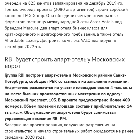
очереди на 825 юнитов запланирована на декабрь 2019-го.
Третью очередь проекта (2080 апартаментов) строит сербский
концерн TMG Group. Она объединит четыре отеля разных
форматов: гостиницу международной сети Accor Hotels под
брендом Mercure, два апарт-отеля бизнес-класса для
краткосрочного и долгосрочного пребывания, а также отель
Affordable Luxury. Достроить комплекс VALO планируют к
сентябрю 2022-го.
RBI будет строить апарт-отель у Московских
ворот
Группа RBI построит апарт-отель в Московском районе Санкт-
Петербурга, сообщает РБК со ссылкой на заявление компании.
Апарт-отель разместится на участке площадью около 4 тыс. кв. м
на месте бывших производственных мастерских по адресу:
Московский проспект, 103. В проекте предусмотрено более 400
номеров. Объем полезной площади составит приблизительно 14
тыс. кв. м. Обслуживанием апарт-отеля будет заниматься
управляющая компания RBI PM.
Завершение проектирования, получение разрешения на
строительство и начало строительных работ ожидаются не ранее
середины 2020 года.