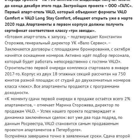
до конца декабря этого года. Застройщик проекта – ООО «ГАЛС».
Первый апарт-отель VALO, который объединит форматы VALO
Comfort и VALO Long Stay Comfort, обещают открыть уже в марте
2020 года. Апартаменты в первом корпусе должны получить
сертификат соответствия классу «три звезды».
«Готовим апарт-отель к запуску, – подтверждает Константин
Сторожев, генеральный директор УК «Вало Сервис». –
Заключаются договоры с площадками бронирования, с октября
начнётся оснащение номеров. Активно идёт подбор персонала,
который будет работать непосредственно с гостями VALO».
Строительство первой очереди комплекса стартовало в январе
2017-го. Корпус из двух 18-этажных секций рассчитан на 750
юнитов разной площади: от студий до двухкомнатных номеров
класса «люкс». Все апартаменты продаются с программами
доходности.
«К моменту сдачи первой очереди в продаже остаётся всего 2%
апартаментов, – отмечает Марина Сторожева, директор по
продажам VALO. – Успех нашего проекта подтверждает и
динамика заключённых сделок: вот уже два года подряд, по
данным Росреестра, VALO становится самым продаваемым
проектом апартаментов в Петербурге».
Госприёмка завершена точно в заявленные сроки. Сдача второй