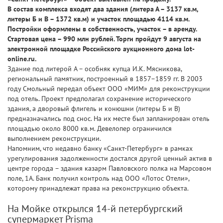
В состав комплекса входят два здания (литера А – 3137 кв.м,
литеры Б и В – 1372 кв.м) и участок площадью 4114 кв.м.
Постройки оформлены в собственность, участок – в аренду.
Стартовая цена – 990 млн рублей. Торги пройдут 9 августа на
электронной площадке Российского аукционного дома lot-
online.ru.
Здание под литерой А – особняк купца И.К. Мясникова,
региональный памятник, построенный в 1857–1859 гг. В 2003
году Смольный передал объект ООО «МИМ» для реконструкции
под отель. Проект предполагал сохранение исторического
здания, а дворовый флигель и конюшни (литеры Б и В)
предназначались под снос. На их месте был запланирован отель
площадью около 8000 кв.м. Девелопер ограничился
выполнением реконструкции.
Напомним, что недавно банку «Санкт-Петербург» в рамках
урегулирования задолженности достался другой ценный актив в
центре города – здания казарм Павловского полка на Марсовом
поле, 1А. Банк получил контроль над ООО «Лотос Отели»,
которому принадлежат права на реконструкцию объекта.
На Мойке открылся 14-й петербургский
супермаркет Prisma