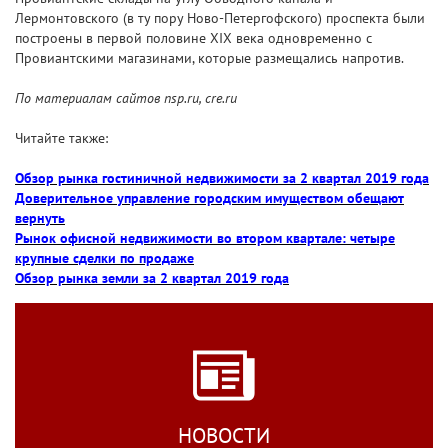
Лермонтовского (в ту пору Ново-Петергофского) проспекта были
построены в первой половине XIX века одновременно с
Провиантскими магазинами, которые размещались напротив.
По материалам сайтов nsp.ru, cre.ru
Читайте также:
Обзор рынка гостиничной недвижимости за 2 квартал 2019 года
Доверительное управление городским имуществом обещают
вернуть
Рынок офисной недвижимости во втором квартале: четыре
крупные сделки по продаже
Обзор рынка земли за 2 квартал 2019 года
НОВОСТИ