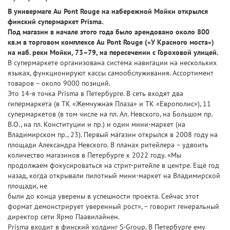
В универмаге Au Pont Rouge на набережной Мойки открылся
финский супермаркет Prisma.
Под магазин в начале этого года было арендовано около 800
кв.м в торговом комплексе Au Pont Rouge («У Красного моста»)
на наб. реки Мойки, 73–79, на пересечении с Гороховой улицей.
В супермаркете организована система навигации на нескольких
языках, функционируют кассы самообслуживания. Ассортимент
товаров – около 9000 позиций.
Это 14-я точка Prisma в Петербурге. В сеть входят два
гипермаркета (в ТК «Жемчужная Плаза» и ТК «Европолис»), 11
супермаркетов (в том числе на пл. Ал. Невского, на Большом пр.
В.О., на пл. Конституции и пр.) и один мини-маркет (на
Владимирском пр., 23). Первый магазин открылся в 2008 году на
площади Александра Невского. В планах ритейлера – удвоить
количество магазинов в Петербурге к 2022 году. «Мы
продолжаем фокусироваться на стрит-ритейле в центре. Ещё год
назад, когда открывали пилотный мини-маркет на Владимирской
площади, не
были до конца уверены в успешности проекта. Сейчас этот
формат демонстрирует уверенный рост», – говорит генеральный
директор сети Ярмо Паавилайнен.
Prisma входит в финский холдинг S-Group. В Петербурге ему