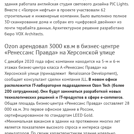
здания работала английская студия светового дизайна PJC Lights.
Вместе с «Газпром нефтью» в проекте участвовали 62
строительные и инженерные компании. Было выполнено полное
3D-сканирование дома и собран его «цифровой двойник» из
почти терабайта данных. Архитектурное решение разработано
бюро VOX Architects.
Ozon арендовал 3000 кв.м в бизнес-центре
«Ренессанс Правда» на Херсонской улице
С декабря 2020 года офис компании находится на 5-м и 6-м
этажах бизнес-центра класса А «Ренессанс Правда» на
Херсонской улице (принадлежит Renaissance Development),
сообщает консультант сделки компания JLL.
В новом офисе
расположится IT-лаборатория подразделения Ozon Tech (более
200 сотрудников). Они будут заниматься разработкой новых
технологических решений и IT-продуктов в сфере e-commerce.
Общая площадь бизнес-центра «Ренессанс Правда» составляет 28
000 кв.м. Это первое офисное здание в России,
сертифицированное по стандартам LEED Gold.
«Минимальная вакансия в здании на протяжении многих лет
является показателем высокого спроса и интереса среди
арендаторов. По своим характеристикам здание идеально