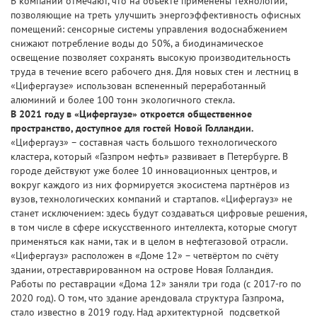
В компании отмечают, что на объекте применены технологии,
позволяющие на треть улучшить энергоэффективность офисных
помещений: сенсорные системы управления водоснабжением
снижают потребление воды до 50%, а биодинамическое
освещение позволяет сохранять высокую производительность
труда в течение всего рабочего дня. Для новых стен и лестниц в
«Цифергаузе» использован вспененный переработанный
алюминий и более 100 тонн экологичного стекла.
В 2021 году в «Цифергаузе» откроется общественное
пространство, доступное для гостей Новой Голландии.
«Цифергауз» – составная часть большого технологического
кластера, который «Газпром нефть» развивает в Петербурге. В
городе действуют уже более 10 инновационных центров, и
вокруг каждого из них формируется экосистема партнёров из
вузов, технологических компаний и стартапов. «Цифергауз» не
станет исключением: здесь будут создаваться цифровые решения,
в том числе в сфере искусственного интеллекта, которые смогут
применяться как нами, так и в целом в нефтегазовой отрасли.
«Цифергауз» расположен в «Доме 12» – четвёртом по счёту
здании, отреставрированном на острове Новая Голландия.
Работы по реставрации «Дома 12» заняли три года (c 2017-го по
2020 год). О том, что здание арендовала структура Газпрома,
стало известно в 2019 году. Над архитектурной подсветкой