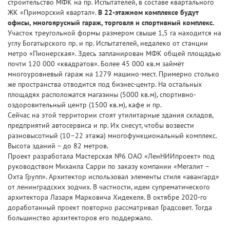
строительство МФК на пр. Испытателей, в составе квартального
ЖК «Приморский квартал».
В 22-этажном комплексе будут
офисы, многоярусный гараж, торговля и спортивный комплекс.
Участок треугольной формы размером свыше 1,5 га находится на
углу Богатырского пр. и пр. Испытателей, недалеко от станции
метро «Пионерская». Здесь запланирован МФК общей площадью
почти 120 000 «квадратов». Более 45 000 кв.м займёт
многоуровневый гараж на 1279 машино-мест. Примерно столько
же пространства отводится под бизнес-центр. На остальных
площадях расположатся магазины (5000 кв.м), спортивно-
оздоровительный центр (1500 кв.м), кафе и пр.
Сейчас на этой территории стоят утилитарные здания складов,
предприятий автосервиса и пр. Их снесут, чтобы возвести
разновысотный (10–22 этажа) многофункциональный комплекс.
Высота зданий – до 82 метров.
Проект разработала Мастерская №6 ОАО «ЛенНИИпроект» под
руководством Михаила Сарри по заказу компании «Мегалит –
Охта Групп». Архитектор использовал элементы стиля «авангард»
от ленинградских зодчих. В частности, идеи супрематического
архитектора Лазаря Марковича Хидекеля. В октябре 2020-го
доработанный проект повторно рассматривал Градсовет. Тогда
большинство архитекторов его поддержало.