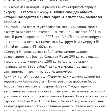
УК «Теорема» выводит на рынок Санкт-Петербурга первую
очередь БЦ класса А «Феррум».
Общая площадь объекта,
который возводится в бизнес-парке «Полюстрово», составляет
9900 кв. м.
Как сообщила пресс-служба управляющей компании, ввод в
эксплуатацию первой очереди намечен на III квартал 2021-го
года. В рамках проекта до 2023 года УК «Теорема» планирует
построить два деловых комплекса: «Феррум I» и «Феррум II»
общей площадью 43 100 кв. м.
«Феррум I» представляет собой семиэтажное здание,
разделенное на офисные блоки от 91 до 295 кв. м, площадь
каждого этажа – порядка 1200 кв. м. Арендные ставки
начинаются от 2200 рублей за кв. м в месяц. Под зданием
запланирован паркинг на 200 машино-мест.
Архитектурный проект БЦ «Феррум», как и других зданий на
территории бизнес-парка «Полюстрово», разработан бюро
Tchoban Voss Architekten Сергея Чобана. Фасады здания
выполнены из стекла и стали кортен, которая отличается особой
устойчивостью к погодным условиям. Сергей Чобан, архитектор и
партнер Tchoban Voss Architekten: «Фасад «Феррума» выполнен
из предварительно патинированной ржавой стали и напоминает