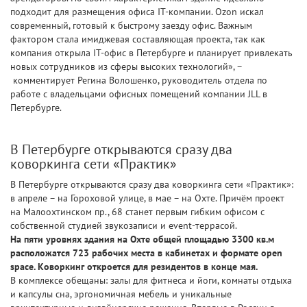
подходит для размещения офиса IT-компании. Ozon искал
современный, готовый к быстрому заезду офис. Важным
фактором стала имиджевая составляющая проекта, так как
компания открыла IT-офис в Петербурге и планирует привлекать
новых сотрудников из сферы высоких технологий», –
комментирует Регина Волошенко, руководитель отдела по
работе с владельцами офисных помещений компании JLL в
Петербурге.
В Петербурге открываются сразу два
коворкинга сети «Практик»
В Петербурге открываются сразу два коворкинга сети «Практик»:
в апреле – на Гороховой улице, в мае – на Охте. Причём проект
на Малоохтинском пр., 68 станет первым гибким офисом с
собственной студией звукозаписи и event-террасой.
На пяти уровнях здания на Охте общей площадью 3300 кв.м
расположатся 723 рабочих места в кабинетах и формате open
space. Коворкинг откроется для резидентов в конце мая.
В комплексе обещаны: залы для фитнеса и йоги, комнаты отдыха
и капсулы сна, эргономичная мебель и уникальные