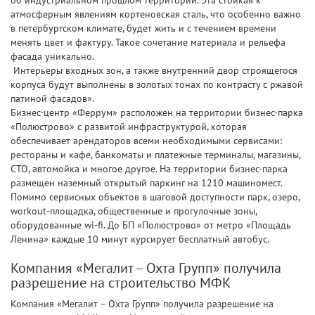
об индустриальном прошлом территории. Эта стойкая к
атмосферным явлениям кортеновская сталь, что особенно важно
в петербургском климате, будет жить и с течением времени
менять цвет и фактуру. Такое сочетание материала и рельефа
фасада уникально.
Интерьеры входных зон, а также внутренний двор строящегося
корпуса будут выполнены в золотых тонах по контрасту с ржавой
патиной фасадов».
Бизнес-центр «Феррум» расположен на территории бизнес-парка
«Полюстрово» с развитой инфраструктурой, которая
обеспечивает арендаторов всеми необходимыми сервисами:
рестораны и кафе, банкоматы и платежные терминалы, магазины,
СТО, автомойка и многое другое. На территории бизнес-парка
размещен наземный открытый паркинг на 1210 машиномест.
Помимо сервисных объектов в шаговой доступности парк, озеро,
workout-площадка, общественные и прогулочные зоны,
оборудованные wi-fi. До БП «Полюстрово» от метро «Площадь
Ленина» каждые 10 минут курсирует бесплатный автобус.
Компания «Мегалит – Охта Групп» получила
разрешение на строительство МФК
Компания «Мегалит – Охта Групп» получила разрешение на