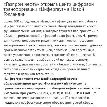
«Газпром нефть» открыла центр цифровой
трансформации «Цифергауз» в Новой
Голландии
Более 300 сотрудников «Газпром нефти» уже начали работу в
«Цифергаузе», сообщает компания. Центр объединяет кросс-
функциональные команды, которые трудятся над проектами в
области промышленной цифровой трансформации. Например,
занимаются цифровыми решениями для поиска и освоения
месторождений, технологиями удалённого управления бурением,
промышленной автоматизацией, роботизацией логистики, а
также управлением арктическим флотом «Газпром нефти». В
центре созданы девять лабораторий по искусственному
интеллекту, управлению роботами и беспилотниками, 3D-печати,
тестированию новых сервисов, созданию промышленных
гаджетов и датчиков телеметрии.
«Цифергауз» также стал штаб-квартирой научно-
образовательного центра «Искусственный интеллект в
промышленности», созданного «Газпром нефтью» совместно со
Смольным при участии СПбГУ, СПбПУ, ИТМО, ЛЭТИ и ГУАП.
Его
задачей является развитие когнитивных IT-технологий и
поддержка профессионального образования в этой сфере.