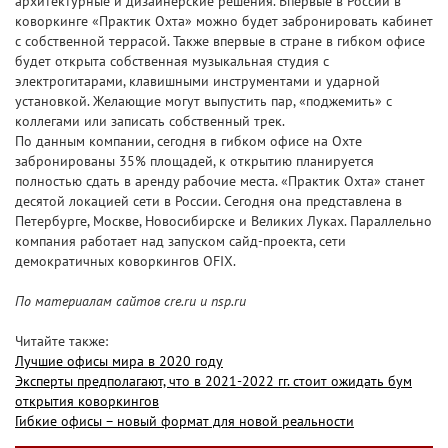
архитектурные и дизайнерские решения. Впервые в России в
коворкинге «Практик Охта» можно будет забронировать кабинет
с собственной террасой. Также впервые в стране в гибком офисе
будет открыта собственная музыкальная студия с
электрогитарами, клавишными инструментами и ударной
установкой. Желающие могут выпустить пар, «поджемить» с
коллегами или записать собственный трек.
По данным компании, сегодня в гибком офисе на Охте
забронированы 35% площадей, к открытию планируется
полностью сдать в аренду рабочие места. «Практик Охта» станет
десятой локацией сети в России. Сегодня она представлена в
Петербурге, Москве, Новосибирске и Великих Луках. Параллельно
компания работает над запуском сайд-проекта, сети
демократичных коворкингов OFIX.
По материалам сайтов cre.ru и nsp.ru
Читайте также:
Лучшие офисы мира в 2020 году
Эксперты предполагают, что в 2021-2022 гг. стоит ожидать бум
открытия коворкингов
Гибкие офисы – новый формат для новой реальности