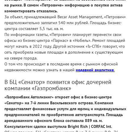
на рынке. В самом «Петровиче» информацию о покупке актива
комментировать отказались.
За объект, принадлежавший Becar Asset Management, «Петрович»
предположительно заплатил 540 млн рублей. Площадь бизнес-
центра составляет 5,5 тыс. кв. м.
По информации газеты, «Петрович» планирует перенести свои
офисы из бизнес-центра «Парнас» в «Нобель». Ремонт площадей
могут начать в 2022 году. Другой источник «Ъ-СПб» говорит, что
сеть приобрела новые площади в дополнение к существующим
на севере города.
О том что происходит в последнее время с рынком офисной
недвижимости можно узнать в нашей
недавней аналитике
.
В БЦ «Сенатор» появится офис дочерней
компании «Газпромбанк»
«Газпромбанк Автолизинг» откроет офис в бизнес-центре
«Сенатор» на 7-й линии Васильевского острова. Компания
предоставляет финансовые услуги для юрлиц и индивидуальных
предпринимателей по приобретению автотранспорта. Площадь
арендованного офисного блока составила 889 кв. м.
Консультантом сделки выступила Bright Rich | CORFAC Int.