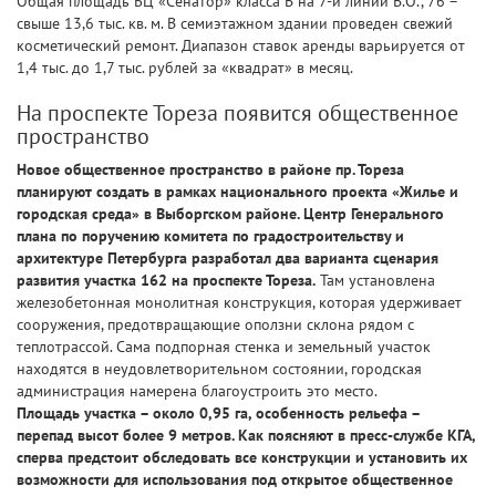
Общая площадь БЦ «Сенатор» класса B на 7-й линии В.О., 76 –
свыше 13,6 тыс. кв. м. В семиэтажном здании проведен свежий
косметический ремонт. Диапазон ставок аренды варьируется от
1,4 тыс. до 1,7 тыс. рублей за «квадрат» в месяц.
На проспекте Тореза появится общественное
пространство
Новое общественное пространство в районе пр. Тореза
планируют создать в рамках национального проекта «Жилье и
городская среда» в Выборгском районе. Центр Генерального
плана по поручению комитета по градостроительству и
архитектуре Петербурга разработал два варианта сценария
развития участка 162 на проспекте Тореза.
Там установлена
железобетонная монолитная конструкция, которая удерживает
сооружения, предотвращающие оползни склона рядом с
теплотрассой. Сама подпорная стенка и земельный участок
находятся в неудовлетворительном состоянии, городская
администрация намерена благоустроить это место.
Площадь участка – около 0,95 га, особенность рельефа –
перепад высот более 9 метров. Как поясняют в пресс-службе КГА,
сперва предстоит обследовать все конструкции и установить их
возможности для использования под открытое общественное