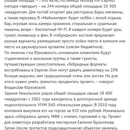
(общая площадь – 7300 кв.м), гостиница Holiday Inn Express
(четыре «звезды») – на 244 номера общей площадью 10 300
«квадратов». Для гостей откроют два ресторана, бары, магазины,
а также парковку. В «Майнингере» будет лобби с зоной отдыха,
бар, игровая зона, камера хранения, стиральная и сушильная
машины, везде – бесплатный Wi-Fi. В каждом номере будет душ,
туалет, телевизор и фен. В «гибридном» хостеле предлагают
разные варианты размещения: просто койко-место в комнате или
место на двухъярусных кроватях (совсем бюджетное).
По мнению г-на Юрковского, основными клиентами будут
студенческие и школьные группы, а также туристы,
путешествующие самостоятельно. «Гибридные форматы
востребованы в Европе. Они могут давать девелоперу на 20%
больше выручки, чем традиционный отель или хостел. Но для
этого нужно уметь грамотно продвигать проект», – говорит
Владислав Юрковский.
Здание Никольских рядов общей площадью свыше 28 400
«квадратов» с 2002 года находилось в долгосрочной аренде
подконтрольного VIYM ЗАО «Никольские ряды». В 2010 году
компания выкупила его на торгах за 420 млн рублей. Изначально
здесь собирались делать МФК с отелем, торговлей и пр. Проект
для инвестора разработала мастерская Евгения Герасимова.
Затем (после протестов градозащитников) объектом занялась