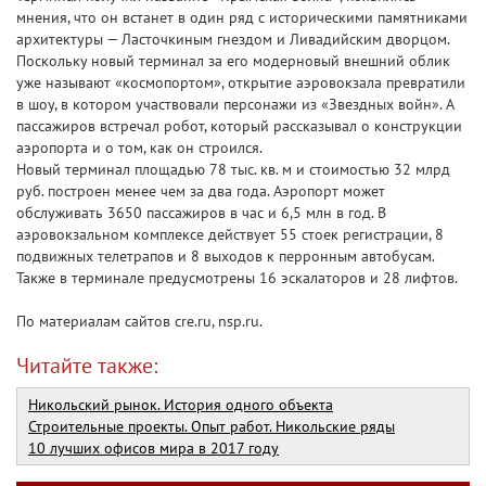
мнения, что он встанет в один ряд с историческими памятниками
архитектуры — Ласточкиным гнездом и Ливадийским дворцом.
Поскольку новый терминал за его модерновый внешний облик
уже называют «космопортом», открытие аэровокзала превратили
в шоу, в котором участвовали персонажи из «Звездных войн». А
пассажиров встречал робот, который рассказывал о конструкции
аэропорта и о том, как он строился.
Новый терминал площадью 78 тыс. кв. м и стоимостью 32 млрд
руб. построен менее чем за два года. Аэропорт может
обслуживать 3650 пассажиров в час и 6,5 млн в год. В
аэровокзальном комплексе действует 55 стоек регистрации, 8
подвижных телетрапов и 8 выходов к перронным автобусам.
Также в терминале предусмотрены 16 эскалаторов и 28 лифтов.
По материалам сайтов cre.ru, nsp.ru.
Читайте также:
Никольский рынок. История одного объекта
Строительные проекты. Опыт работ. Никольские ряды
10 лучших офисов мира в 2017 году