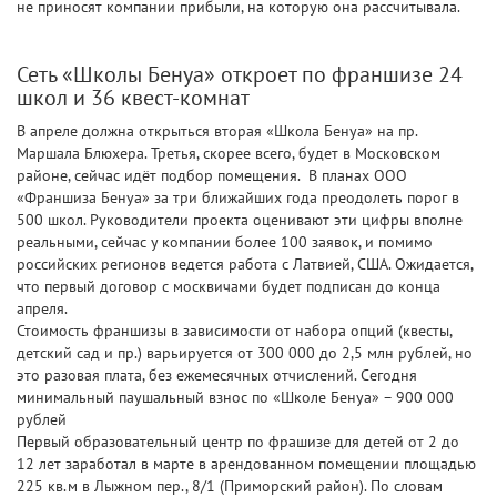
не приносят компании прибыли, на которую она рассчитывала.
Сеть «Школы Бенуа» откроет по франшизе 24
школ и 36 квест-комнат
В апреле должна открыться вторая «Школа Бенуа» на пр.
Маршала Блюхера. Третья, скорее всего, будет в Московском
районе, сейчас идёт подбор помещения. В планах ООО
«Франшиза Бенуа» за три ближайших года преодолеть порог в
500 школ. Руководители проекта оценивают эти цифры вполне
реальными, сейчас у компании более 100 заявок, и помимо
российских регионов ведется работа с Латвией, США. Ожидается,
что первый договор с москвичами будет подписан до конца
апреля.
Стоимость франшизы в зависимости от набора опций (квесты,
детский сад и пр.) варьируется от 300 000 до 2,5 млн рублей, но
это разовая плата, без ежемесячных отчислений. Сегодня
минимальный паушальный взнос по «Школе Бенуа» – 900 000
рублей
Первый образовательный центр по фрашизе для детей от 2 до
12 лет заработал в марте в арендованном помещении площадью
225 кв.м в Лыжном пер., 8/1 (Приморский район). По словам