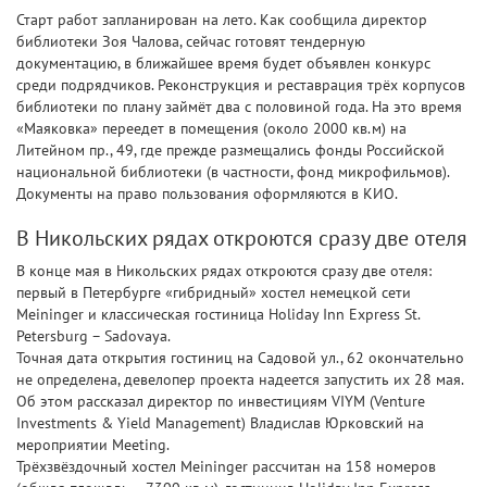
Старт работ запланирован на лето. Как сообщила директор
библиотеки Зоя Чалова, сейчас готовят тендерную
документацию, в ближайшее время будет объявлен конкурс
среди подрядчиков. Реконструкция и реставрация трёх корпусов
библиотеки по плану займёт два с половиной года. На это время
«Маяковка» переедет в помещения (около 2000 кв.м) на
Литейном пр., 49, где прежде размещались фонды Российской
национальной библиотеки (в частности, фонд микрофильмов).
Документы на право пользования оформляются в КИО.
В Никольских рядах откроются сразу две отеля
В конце мая в Никольских рядах откроются сразу две отеля:
первый в Петербурге «гибридный» хостел немецкой сети
Meininger и классическая гостиница Holiday Inn Express St.
Petersburg – Sadovaya.
Точная дата открытия гостиниц на Садовой ул., 62 окончательно
не определена, девелопер проекта надеется запустить их 28 мая.
Об этом рассказал директор по инвестициям VIYM (Venture
Investments & Yield Management) Владислав Юрковский на
мероприятии Meeting.
Трёхзвёздочный хостел Meininger рассчитан на 158 номеров