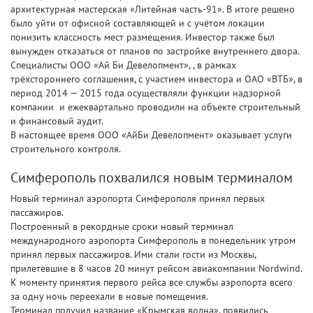
архитектурная мастерская «Литейная часть-91». В итоге решено
было уйти от офисной составляющей и с учётом локации
понизить классность мест размещения. Инвестор также был
вынужден отказаться от планов по застройке внутреннего двора.
Специалисты ООО «Ай Би Девелопмент», , в рамках
трёхстороннего соглашения, с участием инвестора и ОАО «ВТБ», в
период 2014 — 2015 года осуществляли функции надзорной
компании и ежеквартально проводили на объекте строительный
и финансовый аудит.
В настоящее время ООО «АйБи Девелопмент» оказывает услуги
строительного контроля.
Симферополь похвалился новым терминалом
Новый терминал аэропорта Симферополя принял первых
пассажиров.
Построенный в рекордные сроки новый терминал
международного аэропорта Симферополь в понедельник утром
принял первых пассажиров. Ими стали гости из Москвы,
прилетевшие в 8 часов 20 минут рейсом авиакомпании Nordwind.
К моменту принятия первого рейса все службы аэропорта всего
за одну ночь переехали в новые помещения.
Терминал получил название «Крымская волна», появились