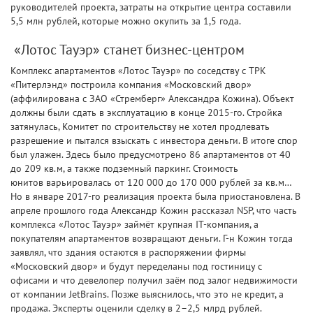
руководителей проекта, затраты на открытие центра составили
5,5 млн рублей, которые можно окупить за 1,5 года.
«Лотос Тауэр» станет бизнес-центром
Комплекс апартаментов «Лотос Тауэр» по соседству с ТРК
«Питерлэнд» построила компания «Московский двор»
(аффилирована с ЗАО «Стремберг» Александра Кожина). Объект
должны были сдать в эксплуатацию в конце 2015-го. Стройка
затянулась, Комитет по строительству не хотел продлевать
разрешение и пытался взыскать с инвестора деньги. В итоге спор
был улажен. Здесь было предусмотрено 86 апартаментов от 40
до 209 кв.м, а также подземный паркинг. Стоимость
юнитов варьировалась от 120 000 до 170 000 рублей за кв.м…
Но в январе 2017-го реализация проекта была приостановлена. В
апреле прошлого года Александр Кожин рассказал NSP, что часть
комплекса «Лотос Тауэр» займёт крупная IT-компания, а
покупателям апартаментов возвращают деньги. Г-н Кожин тогда
заявлял, что здания остаются в распоряжении фирмы
«Московский двор» и будут переделаны под гостиницу с
офисами и что девелопер получил заём под залог недвижимости
от компании JetBrains. Позже выяснилось, что это не кредит, а
продажа. Эксперты оценили сделку в 2–2,5 млрд рублей.