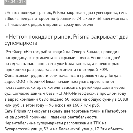
23.04.2018
«Нетто» покидает рынок, Prisma закрывает два супемаркета, сеть
«Школы Бенуа» откроет по франшизе 24 школ и 36 квест-комнат,
в Никольских рядах откроются сразу две отеля
«Нетто» покидает рынок, Prisma закрывает два
супемаркета
Ретейлер «Нетто», работающий на Северо-Западе, проводит
распродажу ассортимента и закрывает точки. Несколько дней
назад часть магазинов сети уже была закрыта, а в некоторых
проходила распродажа ассортимента со скидкой 70%.
Финансовые трудности сети начались в прошлом году. Тогда в
адрес ООО «Нордик-Нева» начали поступать претензии от
поставщиков, которые хотели взыскать с ретейлера долги через
суд. Согласно данным базы «СПАРК-Интерфакс», в прошлом году
в адрес компании было подано 60 исков на общую сумму в 108,8
млн руб., в этом году — 96 исков на 160,7 млн руб.
Сеть Prisma планирует закрыть две торговые точки в Петербурге
из-за другой причины — падения рентабельности.
Нерентабельные супермаркеты расположены в ТРК на
Бухарестской улице, 32 и на Балканской улице, 17. Эти объекты