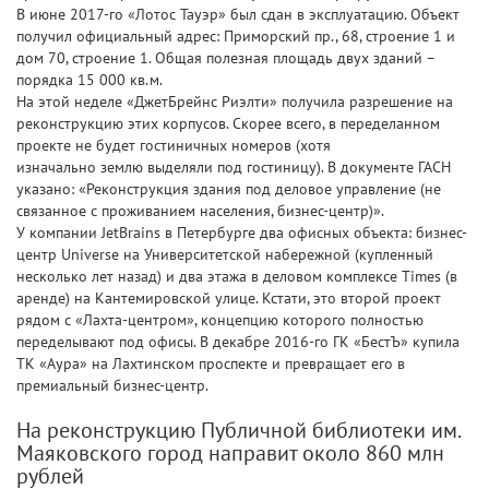
В июне 2017-го «Лотос Тауэр» был сдан в эксплуатацию. Объект
получил официальный адрес: Приморский пр., 68, строение 1 и
дом 70, строение 1. Общая полезная площадь двух зданий –
порядка 15 000 кв.м.
На этой неделе «ДжетБрейнс Риэлти» получила разрешение на
реконструкцию этих корпусов. Скорее всего, в переделанном
проекте не будет гостиничных номеров (хотя
изначально землю выделяли под гостиницу). В документе ГАСН
указано: «Реконструкция здания под деловое управление (не
связанное с проживанием населения, бизнес-центр)».
У компании JetBrains в Петербурге два офисных объекта: бизнес-
центр Universe на Университетской набережной (купленный
несколько лет назад) и два этажа в деловом комплексе Times (в
аренде) на Кантемировской улице. Кстати, это второй проект
рядом с «Лахта-центром», концепцию которого полностью
переделывают под офисы. В декабре 2016-го ГК «БестЪ» купила
ТК «Аура» на Лахтинском проспекте и превращает его в
премиальный бизнес-центр.
На реконструкцию Публичной библиотеки им.
Маяковского город направит около 860 млн
рублей