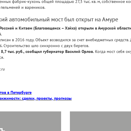
венных фабрик-кухонь общей площадью 27,3 тыс. кв. м, собственное к
 пельменей и вареников.
ий автомобильный мост был открыт на Амуре
ссией и Китаем (Благовещенск – Хэйхэ) открыли в Амурской области
.
исан в 2016 году. Объект возводился за счет внебюджетных средств. 
. Строительство шло синхронно с двух берегов.
 8,7 тыс. руб., сообщил губернатор Василий Орлов.
Когда мост себя ок
ся.
.ru
тов в Петербурге
вижимости: сделки, проекты, прогнозы