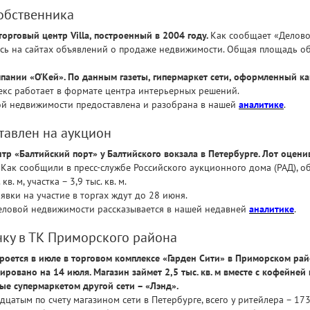
собственника
орговый центр Villa, построенный в 2004 году.
Как сообщает «Делово
сь на сайтах объявлений о продаже недвижимости. Общая площадь объек
ании «О’Кей». По данным газеты, гипермаркет сети, оформленный ка
кс работает в формате центра интерьерных решений.
вой недвижимости предоставлена и разобрана в нашей
аналитике
.
тавлен на аукцион
тр «Балтийский порт» у Балтийского вокзала в Петербурге. Лот оценив
Как сообщили в пресс-службе Российского аукционного дома (РАД), о
в. м, участка – 3,9 тыс. кв. м.
явки на участие в торгах ждут до 28 июня.
еловой недвижимости рассказывается в нашей недавней
аналитике
.
очку в ТК Приморского района
кроется в июле в торговом комплексе «Гарден Сити» в Приморском рай
ировано на 14 июля. Магазин займет 2,5 тыс. кв. м вместе с кофейне
ые супермаркетом другой сети – «Лэнд».
дцатым по счету магазином сети в Петербурге, всего у ритейлера – 1