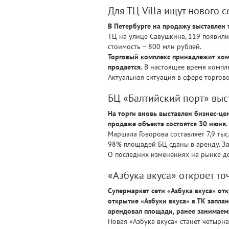
Для ТЦ Villa ищут нового 
В Петербурге на продажу выставлен т
ТЦ на улице Савушкина, 119 появили
стоимость – 800 млн рублей.
Торговый комплекс принадлежит комп
продается.
В настоящее время компле
Актуальная ситуация в сфере торго
БЦ «Балтийский порт» выс
На торги вновь выставлен бизнес-цен
продаже объекта состоятся 30 июня.
Маршала Говорова составляет 7,9 тыс. к
98% площадей БЦ сданы в аренду. За
О последних изменениях на рынке д
«Азбука вкуса» откроет т
Супермаркет сети «Азбука вкуса» от
открытие «Азбуки вкуса» в ТК заплан
арендовал площади, ранее занимаем
Новая «Азбука вкуса» станет четырна