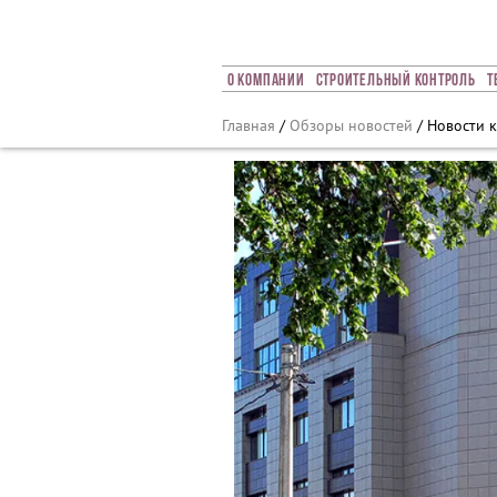
Array ( [0] => 2022 [1] => 06 [2] => 14 [3] => 607 )
О Компании
Строительный Контроль
Т
Главная
/
Обзоры новостей
/ Новости 